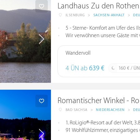
Landhaus Zu den Rothen 
ILSENBURG
>
SACHSEN-ANHALT
>
DE
5 - Sterne- Komfort am Ufer des I
Wir verwöhnen unsere Gäste mit v
Wandervoll
4 ÜN ab
639 €
160 € / ÜN
Romantischer Winkel - Ro
BAD SACHSA
>
NIEDERSACHSEN
>
DE
1. RoLigio®-Resort auf der Welt, 
91 Wohlfühlzimmer, einzigartiges und