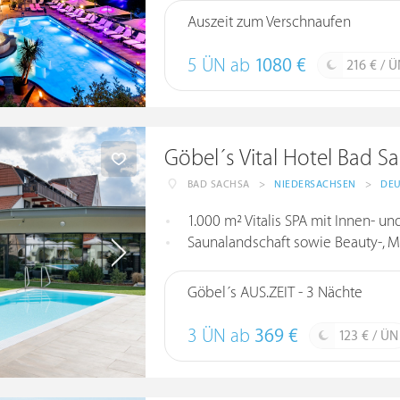
Auszeit zum Verschnaufen
5 ÜN ab
1080 €
216 € / 
Göbel´s Vital Hotel Bad S
BAD SACHSA
>
NIEDERSACHSEN
>
DE
1.000 m² Vitalis SPA mit Innen- u
Saunalandschaft sowie Beauty-,
Göbel´s AUS.ZEIT - 3 Nächte
3 ÜN ab
369 €
123 € / ÜN