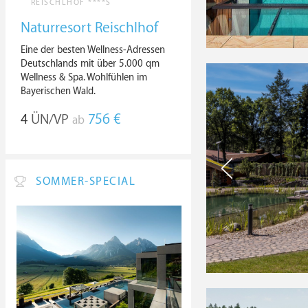
REISCHLHOF ****S
Naturresort Reischlhof
Eine der besten Wellness-Adressen
Deutschlands mit über 5.000 qm
Wellness & Spa. Wohlfühlen im
Bayerischen Wald.
4
ÜN/VP
756 €
ab
SOMMER-SPECIAL