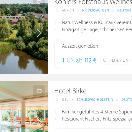
Köhlers Forsthaus Wellne
AURICH
>
NIEDERSACHSEN
>
DEUTSC
Natur, Wellness & Kulinarik verein
Einzigartige Lage, schöner SPA B
Auszeit genießen
1 ÜN ab
112 €
112 € / ÜN
Hotel Birke
KIEL
>
SCHLESWIG-HOLSTEIN
>
DEUT
Familiengeführtes 4-Sterne Superi
Restaurant Fischers Fritz, speziali