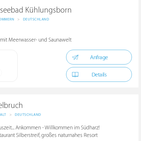
seebad Kühlungsborn
POMMERN
>
DEUTSCHLAND
 mit Meerwasser- und Saunawelt
Anfrage
Details
elbruch
ALT
>
DEUTSCHLAND
uszeit... Ankommen - Willkommen im Südharz!
urant Silberstreif, großes naturnahes Resort