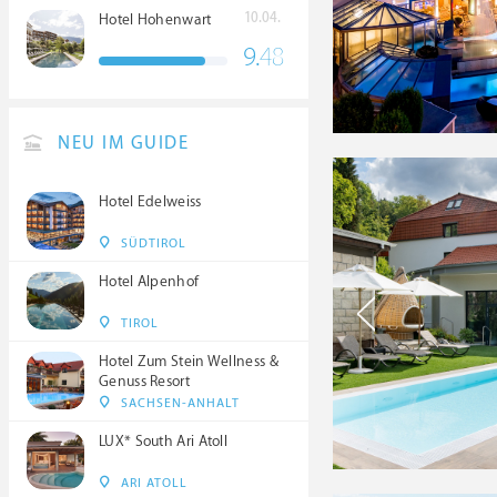
10.04.
Hotel Hohenwart
9.
48
NEU IM GUIDE
Hotel Edelweiss
SÜDTIROL
Hotel Alpenhof
TIROL
Hotel Zum Stein Wellness &
Genuss Resort
SACHSEN-ANHALT
LUX* South Ari Atoll
ARI ATOLL