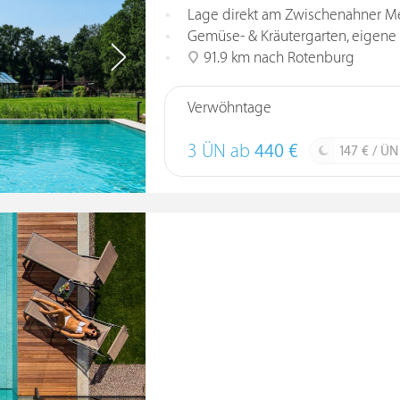
Lage direkt am Zwischenahner Me
Gemüse- & Kräutergarten, eigene
91.9 km nach Rotenburg
Verwöhntage
3 ÜN ab
440 €
147 € / ÜN