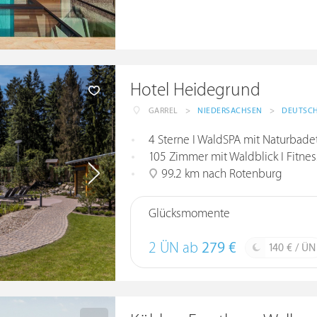
Hotel Heidegrund
GARREL
>
NIEDERSACHSEN
>
DEUTSC
4 Sterne I WaldSPA mit Naturbade
105 Zimmer mit Waldblick I Fitne
99.2 km nach Rotenburg
Glücksmomente
2 ÜN ab
279 €
140 € / ÜN