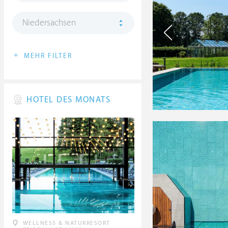
Niedersachsen
+
MEHR FILTER
HOTEL DES MONATS
WELLNESS & NATURRESORT