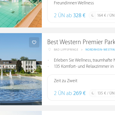
Freundinnen Wellness
2 ÜN ab
328 €
164 € / ÜN
Best Western Premier Park
BAD LIPPSPRINGE
>
NORDRHEIN-WESTFA
Erleben Sie Wellness, traumhafte 
135 Komfort- und Relaxzimmer in
Zeit zu Zweit
2 ÜN ab
269 €
135 € / ÜN