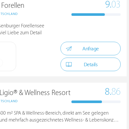
9.
03
Forellen
UTSCHLAND
lsenburger Forellensee
iel Liebe zum Detail
Anfrage
Details
8.
86
Ligio® & Wellness Resort
UTSCHLAND
3.800 m² SPA & Wellness-Bereich, direkt am See gelegen
 mehrfach ausgezeichnetes Wellness- & Lebenskonzept RoLigio®