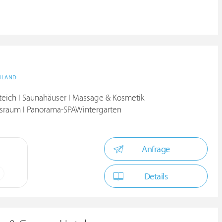
HLAND
teich I Saunahäuser I Massage & Kosmetik
ssraum I Panorama-SPAWintergarten
Anfrage
Details