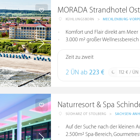
MORADA Strandhotel Ost
KÜHLUNGSBORN
>
MECKLENBURG-VOR
Komfort und Flair direkt am Meer
3.000 m² großer Wellnessbereich
Zeit zu zweit
2 ÜN ab
223 €
112 € / ÜN
Naturresort & Spa Schind
SÜDHARZ OT STOLBERG
>
SACHSEN-ANH
Auf der Suche nach der kleinen A
2.500m² Spa-Bereich, Gourmetresta