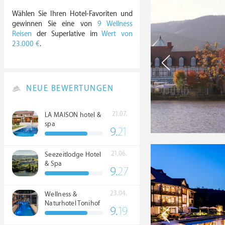
Wählen Sie Ihren Hotel-Favoriten und
gewinnen Sie eine von
9 Wellness
Reisen
der Superlative im
Wert von
23.000 €
.
NEUE BEWERTUNGEN
21.07.
LA MAISON hotel &
spa
9.
21
21.06.
Seezeitlodge Hotel
& Spa
9.
27
23.04.
Wellness &
Naturhotel Tonihof
9.
19
****S