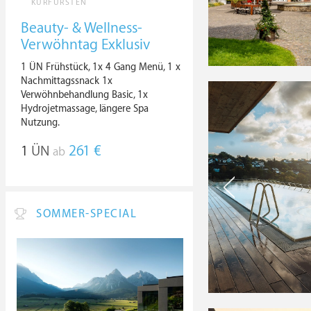
KURFÜRSTEN
Beauty- & Wellness-
Verwöhntag Exklusiv
1 ÜN Frühstück, 1x 4 Gang Menü, 1 x
Nachmittagssnack 1x
Verwöhnbehandlung Basic, 1x
Hydrojetmassage, längere Spa
Nutzung.
1
ÜN
261 €
ab
SOMMER-SPECIAL