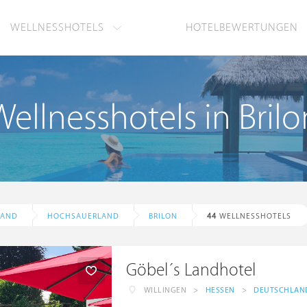
WELLNESSHOTELS
HOTELBEWERTUNGEN
Wellnesshotels in Brilo
LAND
HOCHSAUERLAND
BRILON
44
WELLNESSHOTELS
Göbel´s Landhotel
WILLINGEN
>
HESSEN
>
DEUTSCHLAN