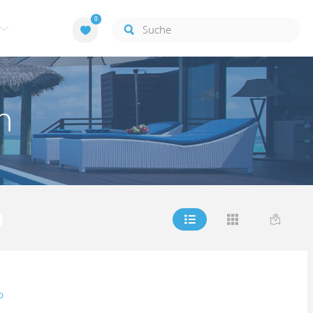
0
n
D