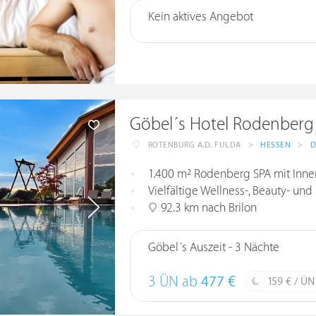
Kein aktives Angebot
Göbel´s Hotel Rodenberg
ROTENBURG A.D. FULDA
>
HESSEN
>
D
1.400 m² Rodenberg SPA mit Inn
Vielfältige Wellness-, Beauty-
92.3 km nach Brilon
Göbel´s Auszeit - 3 Nächte
3 ÜN ab
477 €
159 € / ÜN