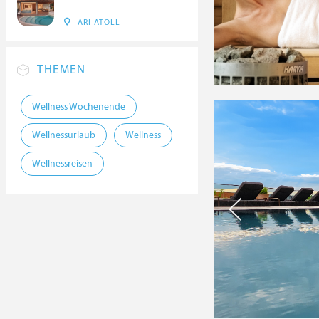
ARI ATOLL
THEMEN
Wellness Wochenende
Wellnessurlaub
Wellness
Wellnessreisen