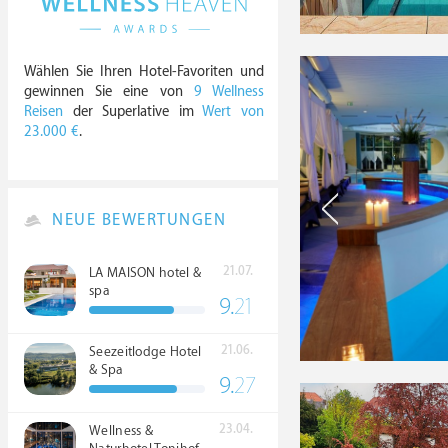
Wählen Sie Ihren Hotel-Favoriten und
gewinnen Sie eine von
9 Wellness
Reisen
der Superlative im
Wert von
23.000 €
.
NEUE BEWERTUNGEN
21.07.
LA MAISON hotel &
spa
9.
21
21.06.
Seezeitlodge Hotel
& Spa
9.
27
23.04.
Wellness &