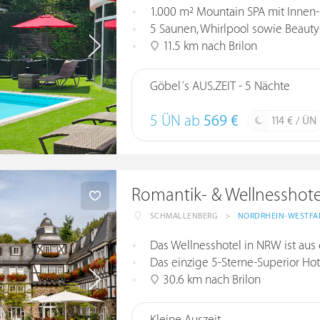
1.000 m² Mountain SPA mit Innen
5 Saunen, Whirlpool sowie Bea
11.5 km nach Brilon
Göbel´s AUS.ZEIT - 5 Nächte
5 ÜN ab
569 €
114 € / ÜN
Romantik- & Wellnesshot
SCHMALLENBERG
>
NORDRHEIN-WESTFA
Das Wellnesshotel in NRW ist au
Das einzige 5-Sterne-Superior Ho
30.6 km nach Brilon