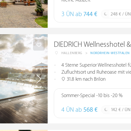
Kleine Auszeit
3 ÜN ab
744 €
248 € / ÜN
DIEDRICH Wellnesshotel &
HALLENBERG
>
NORDRHEIN-WESTFALEN
4 Sterne Superior Wellnesshotel
Zufluchtsort und Ruheoase mit v
31.8 km nach Brilon
Sommer-Special -10 bis -20 %
4 ÜN ab
568 €
142 € / ÜN