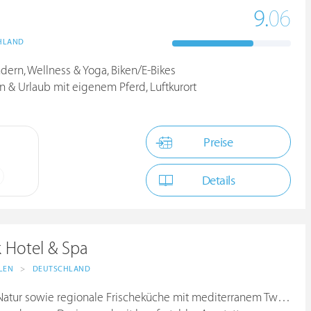
9.
06
HLAND
ndern, Wellness & Yoga, Biken/E-Bikes
n & Urlaub mit eigenem Pferd, Luftkurort
Preise
Details
 Hotel & Spa
LEN
>
DEUTSCHLAND
Natur sowie regionale Frischeküche mit mediterranem Twist!