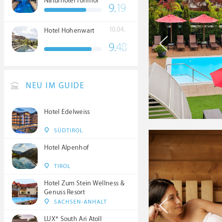
Naturhotel Tonihof
9.
19
****S
10.04.
Hotel Hohenwart
9.
48
NEU IM GUIDE
Hotel Edelweiss
SÜDTIROL
Hotel Alpenhof
TIROL
Hotel Zum Stein Wellness &
Genuss Resort
SACHSEN-ANHALT
LUX* South Ari Atoll