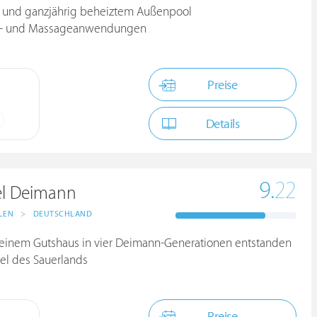
- und ganzjährig beheiztem Außenpool
uty- und Massageanwendungen
Preise
Details
9.
22
el Deimann
LEN
>
DEUTSCHLAND
s einem Gutshaus in vier Deimann-Generationen entstanden
tel des Sauerlands
Preise