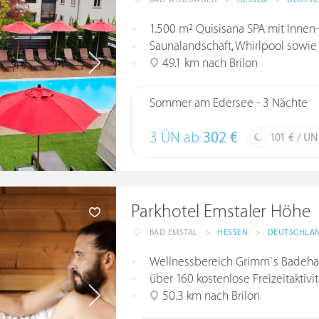
1.500 m² Quisisana SPA mit Inne
Saunalandschaft, Whirlpool sow
49.1 km nach Brilon
Sommer am Edersee - 3 Nächte
3 ÜN ab
302 €
101 € / ÜN
Parkhotel Emstaler Höhe
BAD EMSTAL
>
HESSEN
>
DEUTSCHLA
Wellnessbereich Grimm`s Badehaus
über 160 kostenlose Freizeitaktiv
50.3 km nach Brilon