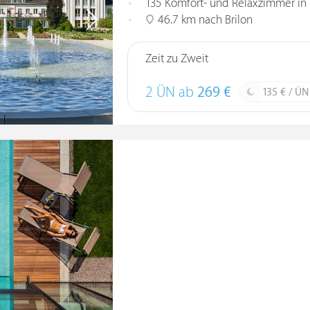
135 Komfort- und Relaxzimmer in
46.7 km nach Brilon
Zeit zu Zweit
2 ÜN ab
269 €
135 € / ÜN