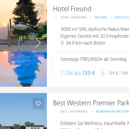
Hotel Freund
VÖHL-OBERORKE
>
HESSEN
>
DEUTSC
3000 m² SPA, idyllische Natur, Wa
Eigenes Gestüt mit 20 Finnpferde
34.9 km nach Brilon
Sonntags FREU(N)De ab Sonntag
1 ÜN ab
139 €
139 € / ÜN
Best Western Premier Park
BAD LIPPSPRINGE
>
NORDRHEIN-WESTFA
Erleben Sie Wellness, traumhafte 