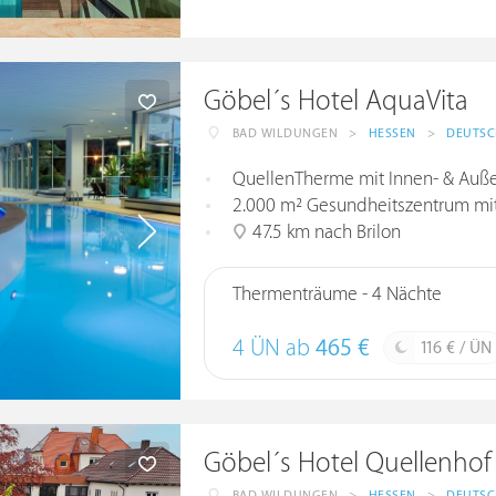
Göbel´s Hotel AquaVita
BAD WILDUNGEN
>
HESSEN
>
DEUTS
QuellenTherme mit Innen- & Auße
2.000 m² Gesundheitszentrum mit 
47.5 km nach Brilon
Thermenträume - 4 Nächte
4 ÜN ab
465 €
116 € / ÜN
Göbel´s Hotel Quellenhof
BAD WILDUNGEN
>
HESSEN
>
DEUTS