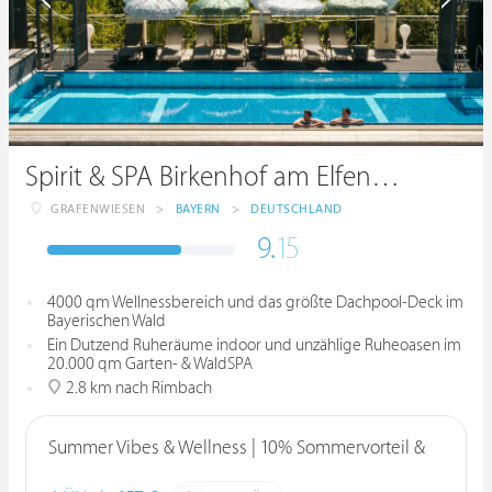
Spirit & SPA Birkenhof am Elfenhain ****S
GRAFENWIESEN
>
BAYERN
>
DEUTSCHLAND
9.
15
4000 qm Wellnessbereich und das größte Dachpool-Deck im
Bayerischen Wald
Ein Dutzend Ruheräume indoor und unzählige Ruheoasen im
20.000 qm Garten- & WaldSPA
2.8 km nach Rimbach
Summer Vibes & Wellness | 10% Sommervorteil &