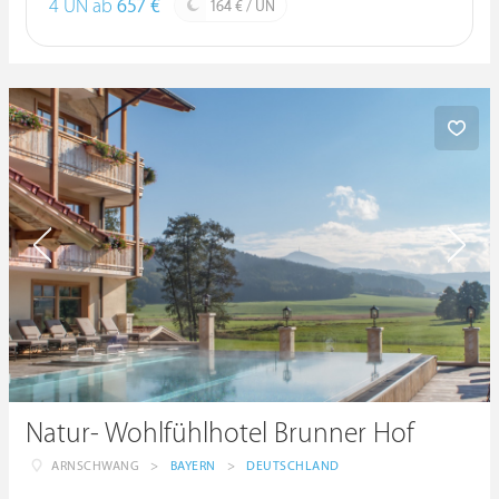
4 ÜN ab
657 €
164 € / ÜN
Natur- Wohlfühlhotel Brunner Hof
ARNSCHWANG
>
BAYERN
>
DEUTSCHLAND