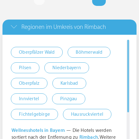
Regionen im Umkreis von Rimbach
Oberpfälzer Wald
Böhmerwald
Pilsen
Niederbayern
Oberpfalz
Karlsbad
Innviertel
Pinzgau
Fichtelgebirge
Hausruckviertel
Wellnesshotels in Bayern
— Die Hotels werden
sortiert nach der Entfernung zu
Rimbach
. Weitere