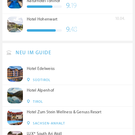
Naturhotel Tonihof
9.
19
****S
10.04.
Hotel Hohenwart
9.
48
NEU IM GUIDE
Hotel Edelweiss
SÜDTIROL
Hotel Alpenhof
TIROL
Hotel Zum Stein Wellness & Genuss Resort
SACHSEN-ANHALT
LUX* South Ari Atoll