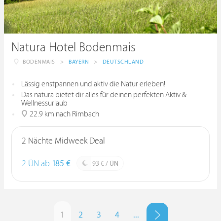
Natura Hotel Bodenmais
BODENMAIS
>
BAYERN
>
DEUTSCHLAND
Lässig enstpannen und aktiv die Natur erleben!
Das natura bietet dir alles für deinen perfekten Aktiv &
Wellnessurlaub
22.9 km nach Rimbach
2 Nächte Midweek Deal
2 ÜN ab
185 €
93 € / ÜN
1
2
3
4
...