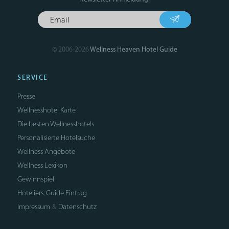
© 2006-2026
Wellness Heaven Hotel Guide
SERVICE
Presse
Wellnesshotel Karte
Die besten Wellnesshotels
Personalisierte Hotelsuche
Wellness Angebote
Wellness Lexikon
Gewinnspiel
Hoteliers: Guide Eintrag
Impressum
Datenschutz
&