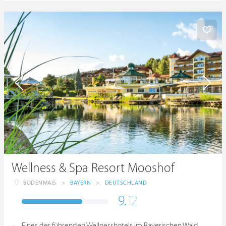
Wellness & Spa Resort Mooshof
BODENMAIS
>
BAYERN
>
DEUTSCHLAND
9.
12
Eines der führenden Wellnesshotels im Bayerischen Wald