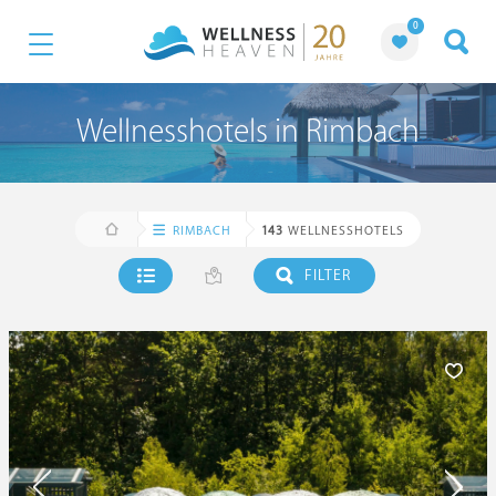
0
Wellnesshotels in Rimbach
RIMBACH
143
WELLNESSHOTELS
FILTER