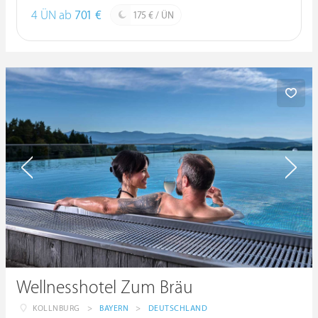
4 ÜN ab
701 €
175 € / ÜN
Wellnesshotel Zum Bräu
KOLLNBURG
>
BAYERN
>
DEUTSCHLAND