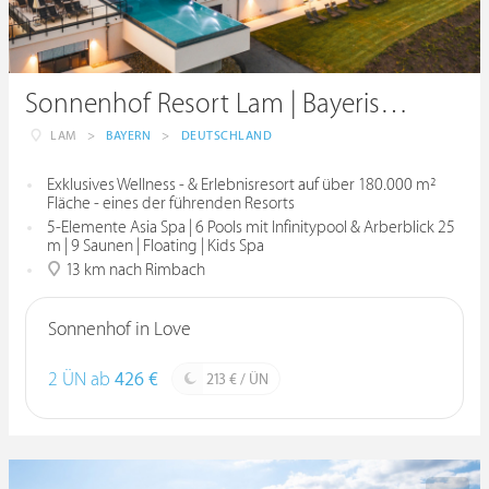
Sonnenhof Resort Lam | Bayerischer Wald
LAM
>
BAYERN
>
DEUTSCHLAND
Exklusives Wellness - & Erlebnisresort auf über 180.000 m²
Fläche - eines der führenden Resorts
5-Elemente Asia Spa | 6 Pools mit Infinitypool & Arberblick 25
m | 9 Saunen | Floating | Kids Spa
13 km nach Rimbach
Sonnenhof in Love
2 ÜN ab
426 €
213 € / ÜN