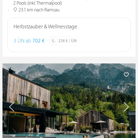
2 Pools (inkl. Thermalpool)
23.1 km nach Ramsau
Herbstzauber & Wellnesstage
3 ÜN ab
702 €
234 € / ÜN