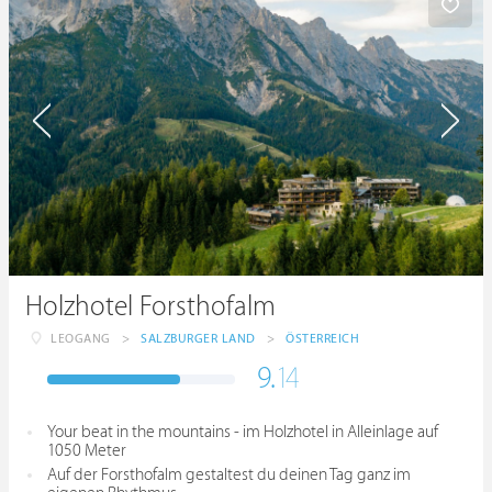
Holzhotel Forsthofalm
LEOGANG
>
SALZBURGER LAND
>
ÖSTERREICH
9.
14
Your beat in the mountains - im Holzhotel in Alleinlage auf
1050 Meter
Auf der Forsthofalm gestaltest du deinen Tag ganz im