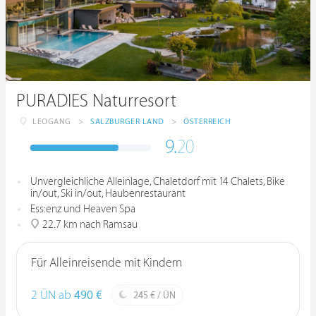
PURADIES Naturresort
LEOGANG
>
SALZBURGER LAND
>
ÖSTERREICH
9.
20
Unvergleichliche Alleinlage, Chaletdorf mit 14 Chalets, Bike
in/out, Ski in/out, Haubenrestaurant
Ess:enz und Heaven Spa
22.7 km nach Ramsau
Für Alleinreisende mit Kindern
2 ÜN ab
490 €
245 € / ÜN