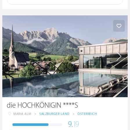
die HOCHKÖNIGIN ****S
MARIA ALM
>
SALZBURGER LAND
>
ÖSTERREICH
9.
19