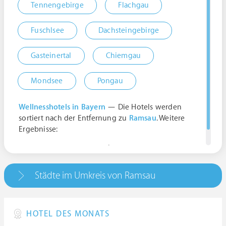
Tennengebirge
Flachgau
Fuschlsee
Dachsteingebirge
Gasteinertal
Chiemgau
Mondsee
Pongau
Wellnesshotels in Bayern
— Die Hotels werden
sortiert nach der Entfernung zu
Ramsau
. Weitere
Ergebnisse:
Ramsau, Deutschland | Bayern
Städte im Umkreis von Ramsau
HOTEL DES MONATS