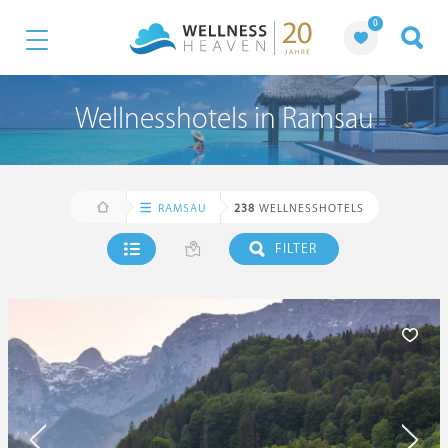
0
Wellnesshotels in Ramsau
RAMSAU
238
WELLNESSHOTELS
FILTER