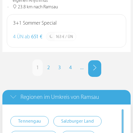
eigenen Rhythmus
23.8 km nach Ramsau
3+1 Sommer Special
4 ÜN ab
651 €
163 € / ÜN
1
2
3
4
...
Regionen im Umkreis von Ramsau
Tennengau
Salzburger Land