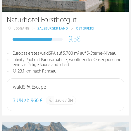
Naturhotel Forsthofgut
LEOGANG
>
SALZBURGER LAND
>
ÖSTERREICH
9.
38
Europas erstes waldSPA auf 5.700 m² auf 5-Sterne-Niveau
Infinity Pool mit Panoramablick, wohltuender Onsenpool und
eine vielfältige Saunalandschaft.
23.1 km nach Ramsau
waldSPA Escape
3 ÜN ab
960 €
320 € / ÜN