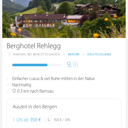
Berghotel Rehlegg
RAMSAU BEI BERCHTESGADEN
>
BAYERN
>
DEUTSCHLAND
9.
16
Einfacher Luxus & viel Ruhe mitten in der Natur
Nachhaltig
0.3 km nach Ramsau
Auszeit in den Bergen
1 ÜN ab
150 €
150 € / ÜN