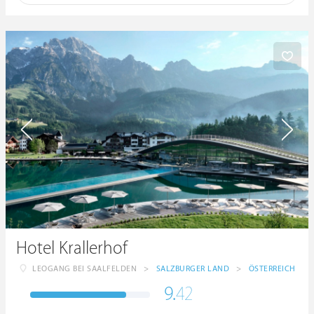
Hotel Krallerhof
LEOGANG BEI SAALFELDEN
>
SALZBURGER LAND
>
ÖSTERREICH
9.
42