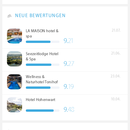
NEUE BEWERTUNGEN
21.07.
LA MAISON hotel &
spa
9.
21
21.06.
Seezeitlodge Hotel
& Spa
9.
27
23.04.
Wellness &
Naturhotel Tonihof
9.
19
****S
10.04.
Hotel Hohenwart
9.
48