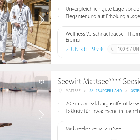
Unvergleichlich gute Lage vor d
Eleganter und auf Erholung ausge
Wellness Verschnaufpause - Ther
Erding
2 ÜN ab
199 €
100 € / ÜN
Seewirt Mattsee**** Seesi
MATTSEE
>
SALZBURGER LAND
>
ÖSTE
20 km von Salzburg entfernt lasse
Exklusiv für Erwachsene in traum
Midweek-Special am See