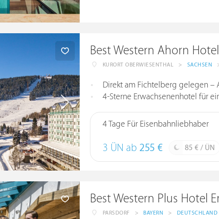
Best Western Ahorn Hote
KURORT OBERWIESENTHAL
>
SACHSEN
Direkt am Fichtelberg gelegen – 
4-Sterne Erwachsenenhotel für e
4 Tage Für Eisenbahnliebhaber
3 ÜN ab
255 €
85 € / ÜN
Best Western Plus Hotel E
PARSDORF
>
BAYERN
>
DEUTSCHLAND