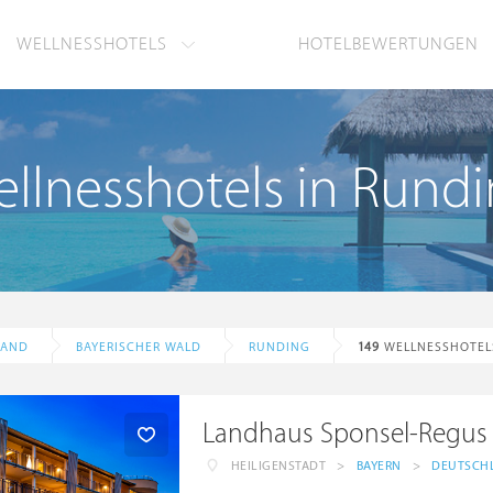
WELLNESSHOTELS
HOTELBEWERTUNGEN
llnesshotels in Rund
LAND
BAYERISCHER WALD
RUNDING
149
WELLNESSHOTEL
Landhaus Sponsel-Regus
HEILIGENSTADT
>
BAYERN
>
DEUTSCH