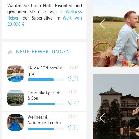
Wählen Sie Ihren Hotel-Favoriten und
gewinnen Sie eine von
9 Wellness
Reisen
der Superlative im
Wert von
23.000 €
.
NEUE BEWERTUNGEN
21.07.
LA MAISON hotel &
spa
9.
21
21.06.
Seezeitlodge Hotel
& Spa
9.
27
23.04.
Wellness &
Naturhotel Tonihof
9.
19
****S