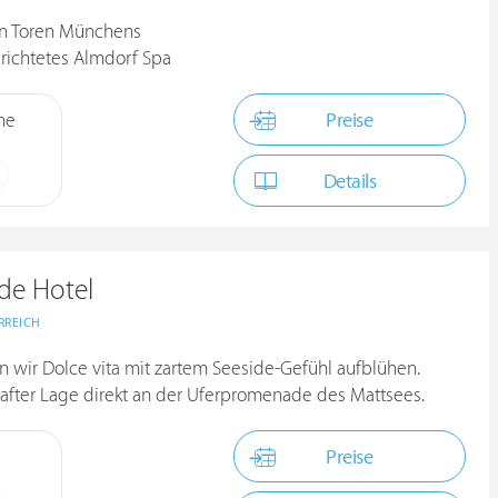
en Toren Münchens
richtetes Almdorf Spa
Preise
me
Details
de Hotel
RREICH
n wir Dolce vita mit zartem Seeside-Gefühl aufblühen.
hafter Lage direkt an der Uferpromenade des Mattsees.
Preise