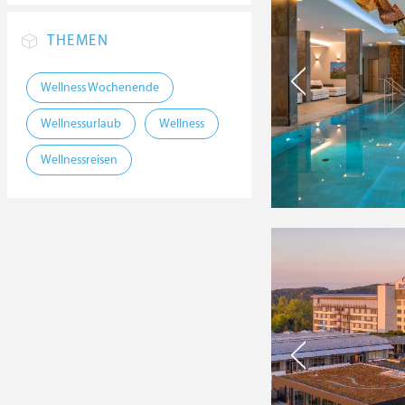
THEMEN
Wellness Wochenende
Wellnessurlaub
Wellness
Wellnessreisen