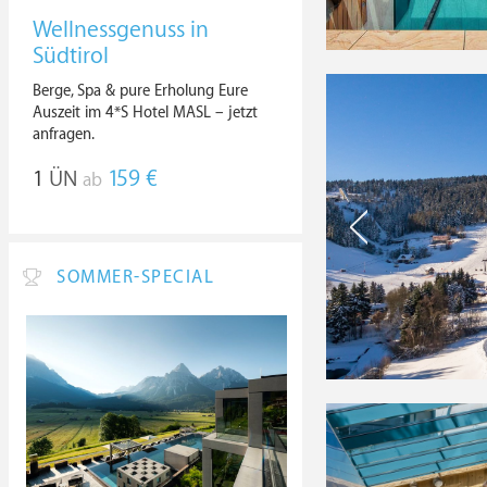
Wellnessgenuss in
Südtirol
Berge, Spa & pure Erholung Eure
Auszeit im 4*S Hotel MASL – jetzt
anfragen.
1
ÜN
159 €
ab
SOMMER-SPECIAL