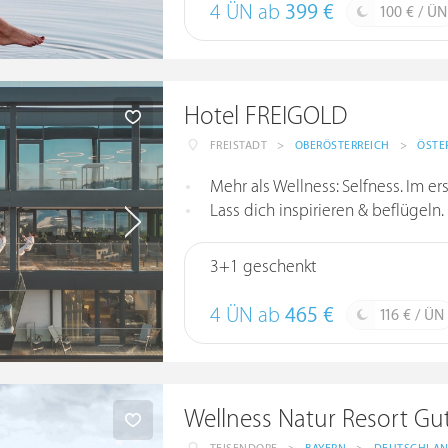
4 ÜN ab
399 €
100 € / ÜN
Hotel FREIGOLD
FREISTADT
>
OBERÖSTERREICH
>
ÖSTE
Mehr als Wellness: Selfness. Im er
Lass dich inspirieren & beflügeln
3+1 geschenkt
4 ÜN ab
465 €
116 € / ÜN
Wellness Natur Resort G