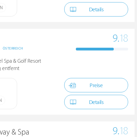
ÜN
Details
9.
18
ÖSTERREICH
el Spa & Golf Resort
 entfernt
Preise
N
Details
9.
18
away & Spa