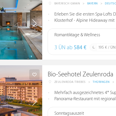
BAYERISCH GMAIN
>
BAYERN
>
DEUTS
Erleben Sie die ersten Spa-Lofts 
Klosterhof - Alpine Hideaway mit 1.50
Romantiktage & Wellness
3 ÜN ab
584 €
195 € / ÜN
Bio-Seehotel Zeulenroda
ZEULENRODA-TRIEBES
>
THÜRINGEN
>
Mehrfach ausgezeichnetes 4* Sup
Panorama-Restaurant mit regionalen Pr
Sonntagsauszeit