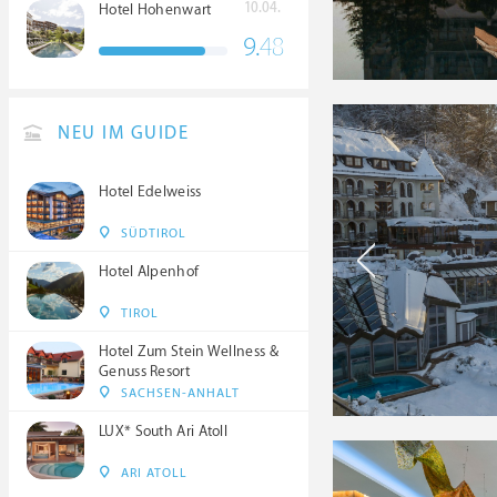
10.04.
Hotel Hohenwart
9.
48
NEU IM GUIDE
Hotel Edelweiss
SÜDTIROL
Hotel Alpenhof
TIROL
Hotel Zum Stein Wellness &
Genuss Resort
SACHSEN-ANHALT
LUX* South Ari Atoll
ARI ATOLL