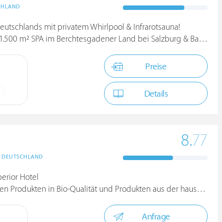
CHLAND
Deutschlands mit privatem Whirlpool & Infrarotsauna!
0 m² SPA im Berchtesgadener Land bei Salzburg & Bad Reichenhall
Preise
Details
8.
77
DEUTSCHLAND
erior Hotel
odukten in Bio-Qualität und Produkten aus der hauseigenen Backs
Anfrage