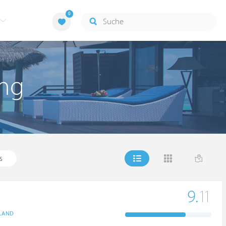
0
ing
S
9.
11
LAND