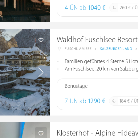
4 ÜN ab
1040 €
260 € / 
Waldhof Fuschlsee Resort
FUSCHL AM SEE
>
SALZBURGER LAND
>
Familien geführtes 4 Sterne S Hot
Am Fuschlsee, 20 km von Salzburg
Bonustage
7 ÜN ab
1290 €
184 € / Ü
Klosterhof - Alpine Hide