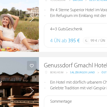
TEISENDORF
>
BAYERN
>
DEUTSCHLA
Ihr 4 Sterne Superior Hotel im Vo
Ein Refugium im Einklang mit der
4=3 GutsGeschenk
4 ÜN ab
395 €
99 € / ÜN
Genussdorf Gmachl Hotel
BERGHEIM
>
SALZBURGER LAND
>
ÖST
Ein Hotel mit dörflich urbanem Ch
Gelebte Tradition mit viel Gespür
Sommertage