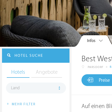
Infos
HOTEL SUCHE
Best Wes
>
B
PARSDORF
Hotels
Angebote
Preise
Land
+
MEHR FILTER
Auf einen Bl