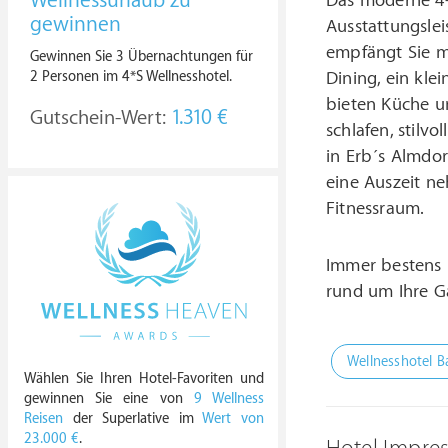
Wellnessurlaub zu
Das moderne 4-
gewinnen
Ausstattungsle
empfängt Sie m
Gewinnen Sie 3 Übernachtungen für
2 Personen im 4*S Wellnesshotel.
Dining, ein kle
bieten Küche un
Gutschein-Wert:
1.310 €
schlafen, stilv
in Erb´s Almdo
eine Auszeit n
Fitnessraum.
Immer bestens 
rund um Ihre Ga
Wellnesshotel B
Wählen Sie Ihren Hotel-Favoriten und
gewinnen Sie eine von
9 Wellness
Reisen
der Superlative im
Wert von
23.000 €
.