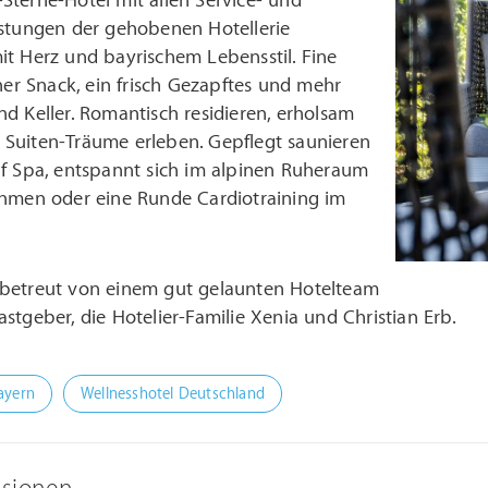
Sterne-Hotel mit allen Service- und
istungen der gehobenen Hotellerie
it Herz und bayrischem Lebensstil. Fine
iner Snack, ein frisch Gezapftes und mehr
d Keller. Romantisch residieren, erholsam
oll Suiten-Träume erleben. Gepflegt saunieren
rf Spa, entspannt sich im alpinen Ruheraum
ehmen oder eine Runde Cardiotraining im
betreut von einem gut gelaunten Hotelteam
stgeber, die Hotelier-Familie Xenia und Christian Erb.
ayern
Wellnesshotel Deutschland