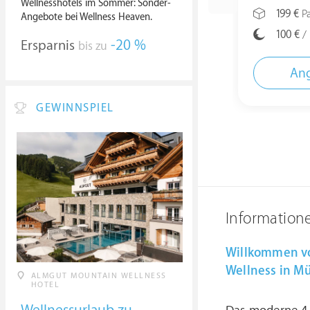
Wellnesshotels im Sommer: Sonder-
199 €
Pa
Angebote bei Wellness Heaven.
100 €
/
Ersparnis
-20 %
bis zu
Ang
GEWINNSPIEL
Information
Willkommen vor
Wellness in M
ALMGUT MOUNTAIN WELLNESS
HOTEL