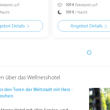
ketpreis p.P.
109 €
Paketpreis p.P.
 Nacht
109 €
/ Nacht
ebot Details
Angebot Details
en über das Wellnesshotel
 den Toren der Weltstadt mit Herz -
ünchen