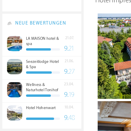
Hotel Impre
NEUE BEWERTUNGEN
21.07.
LA MAISON hotel &
spa
9.
21
21.06.
Seezeitlodge Hotel
& Spa
9.
27
23.04.
Wellness &
Naturhotel Tonihof
9.
19
****S
10.04.
Hotel Hohenwart
9.
48