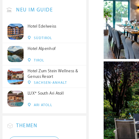
NEU IM GUIDE
Hotel Edelweiss
SÜDTIROL
Hotel Alpenhof
TIROL
Hotel Zum Stein Wellness &
Genuss Resort
SACHSEN-ANHALT
LUX* South Ari Atoll
ARI ATOLL
THEMEN