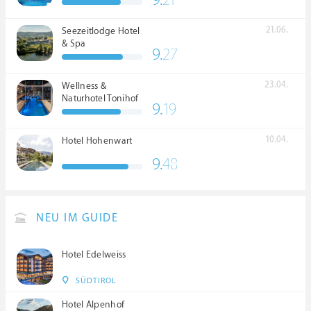
21.06.
Seezeitlodge Hotel
& Spa
9.
27
23.04.
Wellness &
Naturhotel Tonihof
9.
19
****S
10.04.
Hotel Hohenwart
9.
48
NEU IM GUIDE
Hotel Edelweiss
SÜDTIROL
Hotel Alpenhof