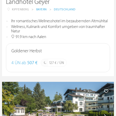
Landhotel Geyer
KIPFENBERG
>
BAYERN
>
DEUTSCHLAND
Ihr romantisches Wellnesshotel im bezaubernden Altmühltal
Wellness, Kulinarik und Komfort umgeben von traumhafter
Natur
91.9 km nach Aalen
Goldener Herbst
4 ÜN ab
507 €
127 € / ÜN