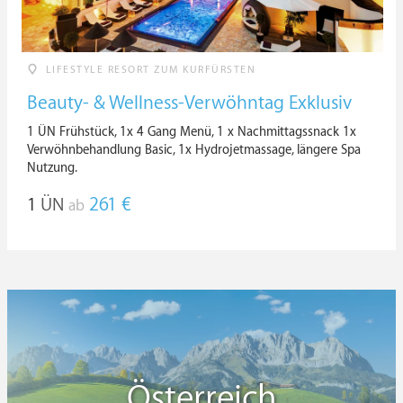
LIFESTYLE RESORT ZUM KURFÜRSTEN
Beauty- & Wellness-Verwöhntag Exklusiv
1 ÜN Frühstück, 1x 4 Gang Menü, 1 x Nachmittagssnack 1x
Verwöhnbehandlung Basic, 1x Hydrojetmassage, längere Spa
Nutzung.
1
ÜN
261 €
ab
Österreich