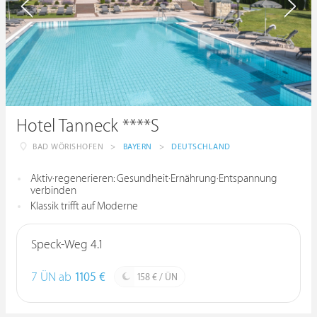
Hotel Tanneck ****S
BAD WÖRISHOFEN
>
BAYERN
>
DEUTSCHLAND
Aktiv·regenerieren: Gesundheit·Ernährung·Entspannung
verbinden
Klassik trifft auf Moderne
Speck-Weg 4.1
7 ÜN ab
1105 €
158 € / ÜN