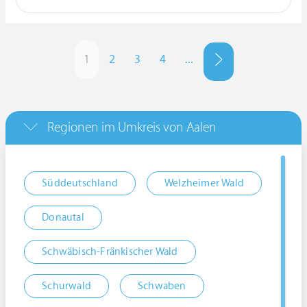
1
2
3
4
...
Regionen im Umkreis von Aalen
Süddeutschland
Welzheimer Wald
Donautal
Schwäbisch-Fränkischer Wald
Schurwald
Schwaben