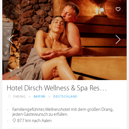
Hotel Dirsch Wellness & Spa Resort
EMSING
>
BAYERN
>
DEUTSCHLAND
Familiengeführtes Wellnesshotel mit dem großen Drang,
jeden Gästewunsch zu erfüllen.
87.7 km nach Aalen