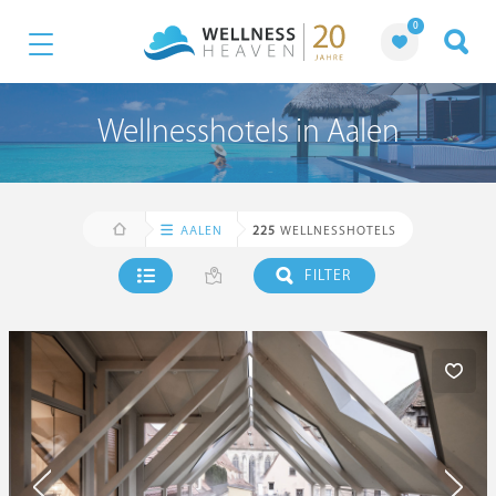
0
Wellnesshotels in Aalen
AALEN
225
WELLNESSHOTELS
FILTER