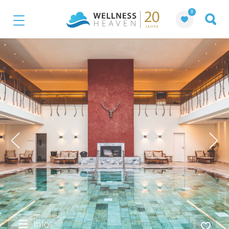
0
Infos