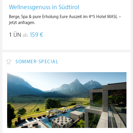
Wellnessgenuss in Südtirol
Berge, Spa & pure Erholung Eure Auszeit im 4*S Hotel MASL –
jetzt anfragen.
1
ÜN
159 €
ab
SOMMER-SPECIAL