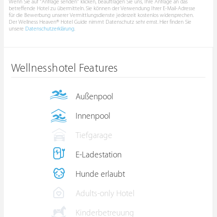
Wenn Sie auf "Anfrage senden" klicken, beauftragen Sie uns, Ihre Anfrage an das
betreffende Hotel zu übermitteln. Sie können der Verwendung Ihrer E-Mail-Adresse
für die Bewerbung unserer Vermittlungsdienste jederzeit kostenlos widersprechen.
Der Wellness Heaven® Hotel Guide nimmt Datenschutz sehr ernst. Hier finden Sie
unsere
Datenschutzerklärung
.
Wellnesshotel Features
Außenpool
Innenpool
Tiefgarage
E-Ladestation
Hunde erlaubt
Adults-only Hotel
Kinderbetreuung