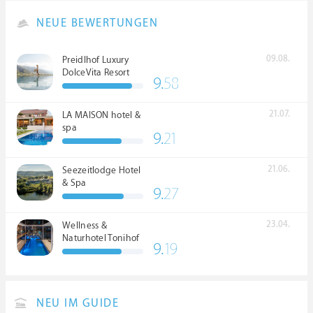
NEUE BEWERTUNGEN
09.08.
Preidlhof Luxury
DolceVita Resort
9.
58
*****
21.07.
LA MAISON hotel &
spa
9.
21
21.06.
Seezeitlodge Hotel
& Spa
9.
27
23.04.
Wellness &
Naturhotel Tonihof
9.
19
****S
NEU IM GUIDE