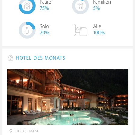
Paare
Familien
75
%
5
%
Solo
Alle
20
%
100%
HOTEL DES MONATS
HOTEL MASL