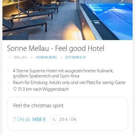
Sonne Mellau - Feel good Hotel
MELLAU
>
VORARLBERG
>
ÖSTERREICH
4 Sterne Superior Hotel mit ausgezeichneter Kulinarik,
großem Spabereich und Gym-Area
Raum für Erholung: Adults only und viel Platz für wenig Gäste
51.3 km nach Wiggensbach
Feel the christmas spirit
7 ÜN ab
1488 €
213 € / ÜN