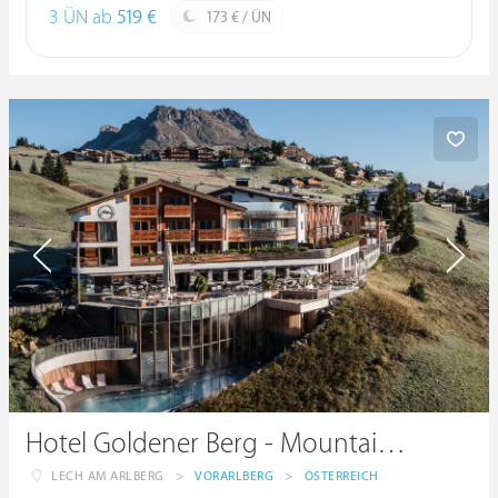
3 ÜN ab
519 €
173 € / ÜN
Hotel Goldener Berg - Mountain Selfcare Resort
LECH AM ARLBERG
>
VORARLBERG
>
ÖSTERREICH