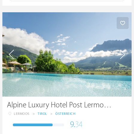
Alpine Luxury Hotel Post Lermoos****s
LERMOOS
>
TIROL
>
ÖSTERREICH
9.
34