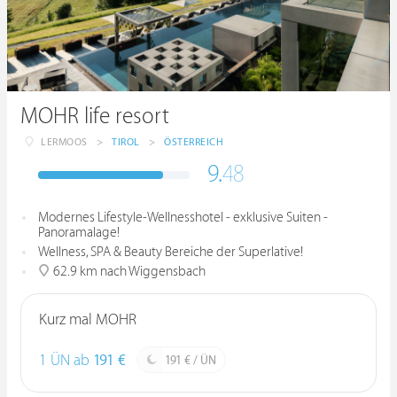
MOHR life resort
LERMOOS
>
TIROL
>
ÖSTERREICH
9.
48
Modernes Lifestyle-Wellnesshotel - exklusive Suiten -
Panoramalage!
Wellness, SPA & Beauty Bereiche der Superlative!
62.9 km nach Wiggensbach
Kurz mal MOHR
1 ÜN ab
191 €
191 € / ÜN