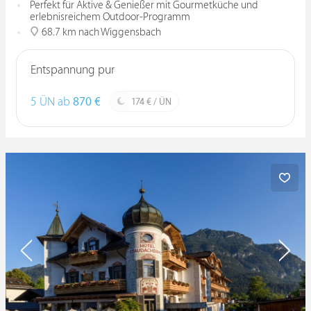
Perfekt für Aktive & Genießer mit Gourmetküche und
erlebnisreichem Outdoor-Programm
68.7 km nach Wiggensbach
Entspannung pur
5 ÜN ab
870 €
174 € / ÜN