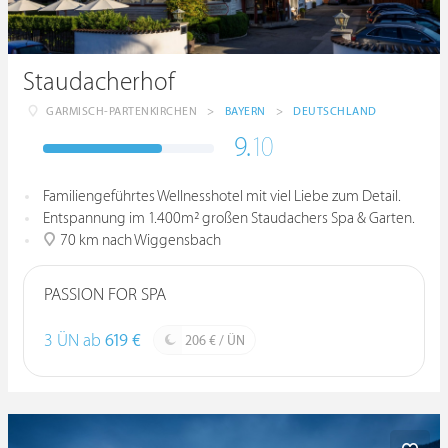
Staudacherhof
GARMISCH-PARTENKIRCHEN
>
BAYERN
>
DEUTSCHLAND
9.
10
Familiengeführtes Wellnesshotel mit viel Liebe zum Detail.
Entspannung im 1.400m² großen Staudachers Spa & Garten.
70 km nach Wiggensbach
PASSION FOR SPA
3 ÜN ab
619 €
206 € / ÜN