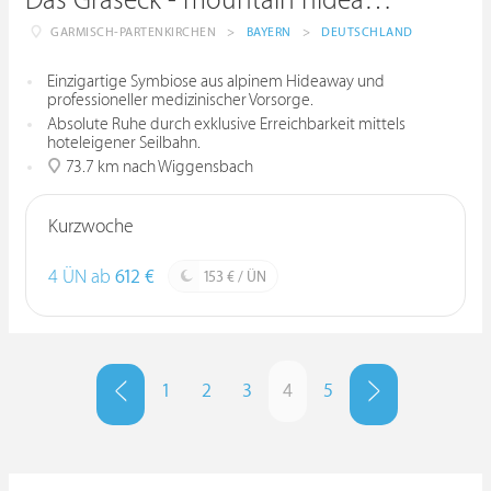
Das Graseck - mountain hideaway & health care
GARMISCH-PARTENKIRCHEN
>
BAYERN
>
DEUTSCHLAND
Einzigartige Symbiose aus alpinem Hideaway und
professioneller medizinischer Vorsorge.
Absolute Ruhe durch exklusive Erreichbarkeit mittels
hoteleigener Seilbahn.
73.7 km nach Wiggensbach
Kurzwoche
4 ÜN ab
612 €
153 € / ÜN
1
2
3
4
5