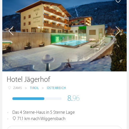
Hotel Jägerhof
ZAMS
>
TIROL
>
ÖSTERREICH
8.
96
Das 4 Sterne-Haus in 5 Sterne Lage
71.1 km nach Wiggensbach