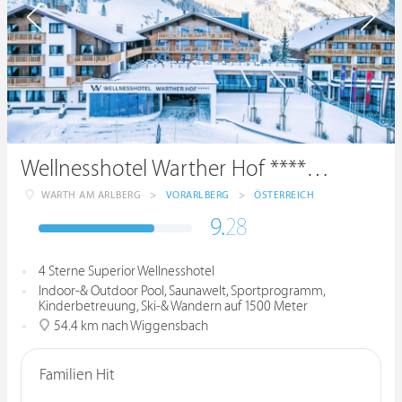
Wellnesshotel Warther Hof ****superior
WARTH AM ARLBERG
>
VORARLBERG
>
ÖSTERREICH
9.
28
4 Sterne Superior Wellnesshotel
Indoor-& Outdoor Pool, Saunawelt, Sportprogramm,
Kinderbetreuung, Ski-& Wandern auf 1500 Meter
54.4 km nach Wiggensbach
Familien Hit