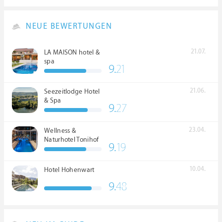
NEUE BEWERTUNGEN
21.07.
LA MAISON hotel &
spa
9.
21
21.06.
Seezeitlodge Hotel
& Spa
9.
27
23.04.
Wellness &
Naturhotel Tonihof
9.
19
****S
10.04.
Hotel Hohenwart
9.
48