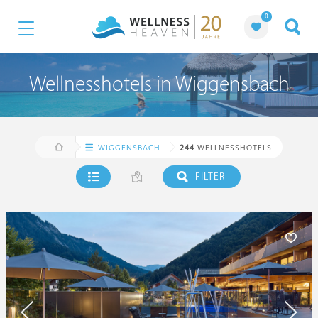
0
Wellnesshotels in Wiggensbach
WIGGENSBACH
244
WELLNESSHOTELS
FILTER