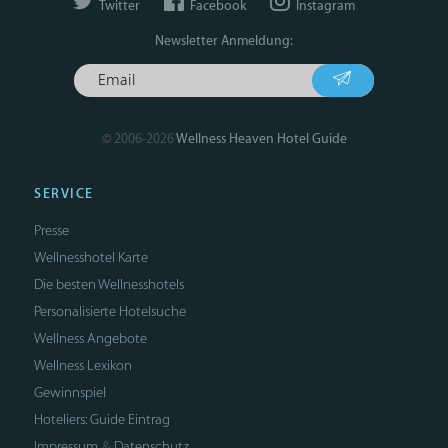
Twitter
Facebook
Instagram
Newsletter Anmeldung:
© 2006-2026
Wellness Heaven Hotel Guide
SERVICE
Presse
Wellnesshotel Karte
Die besten Wellnesshotels
Personalisierte Hotelsuche
Wellness Angebote
Wellness Lexikon
Gewinnspiel
Hoteliers: Guide Eintrag
Impressum
Datenschutz
&