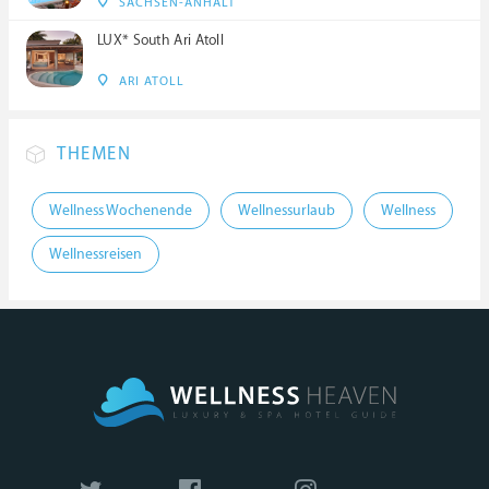
SACHSEN-ANHALT
LUX* South Ari Atoll
ARI ATOLL
THEMEN
Wellness Wochenende
Wellnessurlaub
Wellness
Wellnessreisen