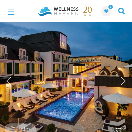
0
Infos