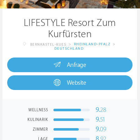
LIFESTYLE Resort Zum
Kurfürsten
>
RHEINLAND-PFALZ
>
BERNKASTEL-KUES
DEUTSCHLAND
Anfrage
Website
9.
28
WELLNESS
9.
51
KULINARIK
9.
09
ZIMMER
8.
92
LAGE