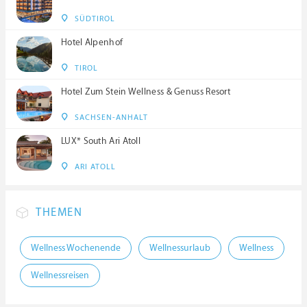
SÜDTIROL
Hotel Alpenhof
TIROL
Hotel Zum Stein Wellness & Genuss Resort
SACHSEN-ANHALT
LUX* South Ari Atoll
ARI ATOLL
THEMEN
Wellness Wochenende
Wellnessurlaub
Wellness
Wellnessreisen