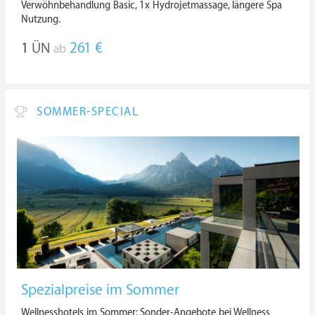
Verwöhnbehandlung Basic, 1x Hydrojetmassage, längere Spa
Nutzung.
1
ÜN
261 €
ab
SOMMER-SPECIAL
Spezialpreise im Sommer
Wellnesshotels im Sommer: Sonder-Angebote bei Wellness