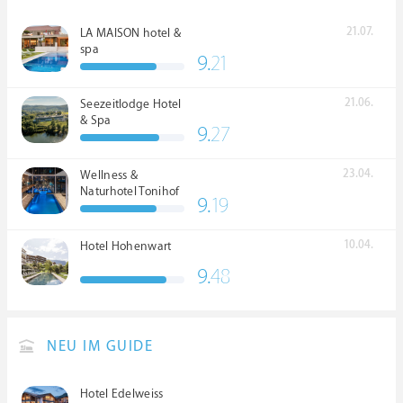
21.07.
LA MAISON hotel &
spa
9.
21
21.06.
Seezeitlodge Hotel
& Spa
9.
27
23.04.
Wellness &
Naturhotel Tonihof
9.
19
****S
10.04.
Hotel Hohenwart
9.
48
NEU IM GUIDE
Hotel Edelweiss