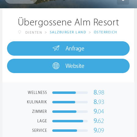
Übergossene Alm Resort
>
SALZBURGER LAND
>
ÖSTERREICH
DIENTEN
Anfrage
Website
8.
98
WELLNESS
8.
93
KULINARIK
9.
04
ZIMMER
9.
62
LAGE
9.
09
SERVICE