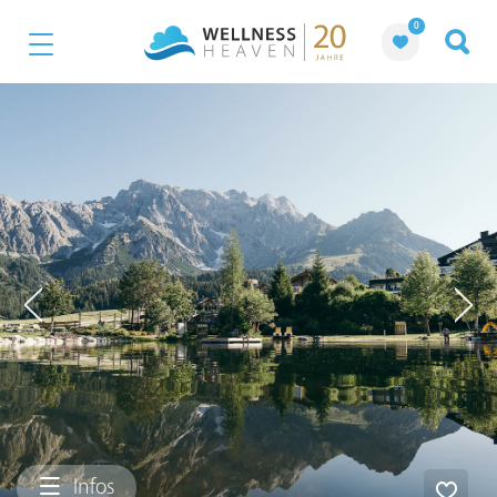
0
Infos