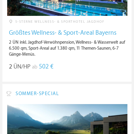
5-STERNE WELLNESS- & SPORTHOTEL JAGDHOF
Größtes Wellness- & Sport-Areal Bayerns
2 ÜN inkl. Jagdhof-Verwöhnpension, Wellness- & Wasserwelt auf
6.500 qm, Sport-Areal auf 1.380 qm, 11 Themen-Saunen, 6-7
Gänge-Menüs.
2
ÜN/HP
502 €
ab
SOMMER-SPECIAL