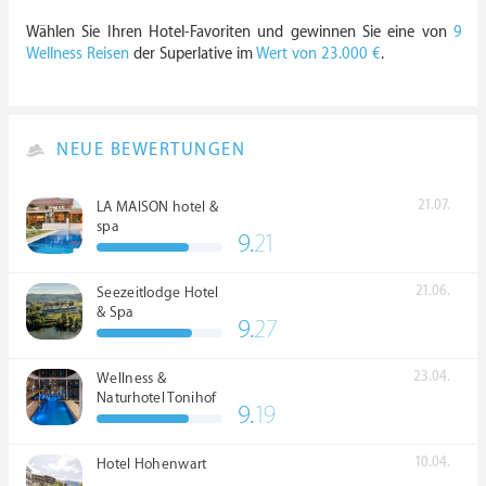
Wählen Sie Ihren Hotel-Favoriten und gewinnen Sie eine von
9
Wellness Reisen
der Superlative im
Wert von 23.000 €
.
NEUE BEWERTUNGEN
21.07.
LA MAISON hotel &
spa
9.
21
21.06.
Seezeitlodge Hotel
& Spa
9.
27
23.04.
Wellness &
Naturhotel Tonihof
9.
19
****S
10.04.
Hotel Hohenwart