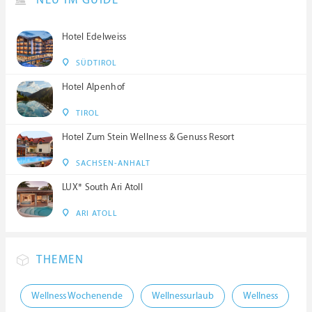
NEU IM GUIDE
Hotel Edelweiss
SÜDTIROL
Hotel Alpenhof
TIROL
Hotel Zum Stein Wellness & Genuss Resort
SACHSEN-ANHALT
LUX* South Ari Atoll
ARI ATOLL
THEMEN
Wellness Wochenende
Wellnessurlaub
Wellness