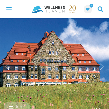
0
Infos