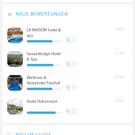
NEUE BEWERTUNGEN
21.07.
LA MAISON hotel &
spa
9.
21
21.06.
Seezeitlodge Hotel
& Spa
9.
27
23.04.
Wellness &
Naturhotel Tonihof
9.
19
****S
10.04.
Hotel Hohenwart
9.
48