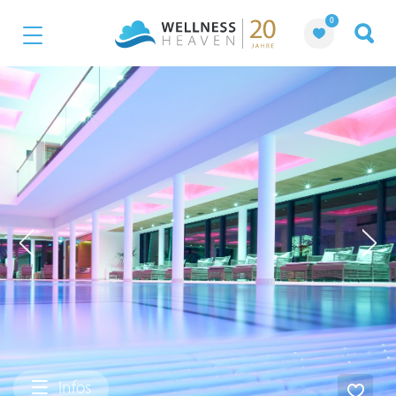
0
Infos