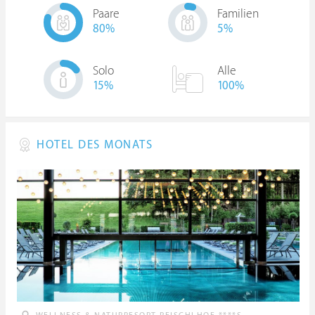
Paare
Familien
80
%
5
%
Solo
Alle
15
%
100%
HOTEL DES MONATS