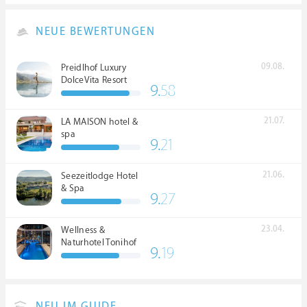
NEUE BEWERTUNGEN
09.08.
Preidlhof Luxury
DolceVita Resort
9.
58
*****
21.07.
LA MAISON hotel &
spa
9.
21
21.06.
Seezeitlodge Hotel
& Spa
9.
27
23.04.
Wellness &
Naturhotel Tonihof
9.
19
****S
NEU IM GUIDE