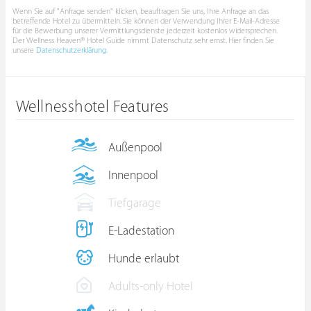
Wenn Sie auf "Anfrage senden" klicken, beauftragen Sie uns, Ihre Anfrage an das
betreffende Hotel zu übermitteln. Sie können der Verwendung Ihrer E-Mail-Adresse
für die Bewerbung unserer Vermittlungsdienste jederzeit kostenlos widersprechen.
Der Wellness Heaven® Hotel Guide nimmt Datenschutz sehr ernst. Hier finden Sie
unsere
Datenschutzerklärung
.
Wellnesshotel Features
Außenpool
Innenpool
Tiefgarage
E-Ladestation
Hunde erlaubt
Adults-only Hotel