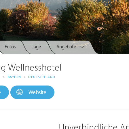
Fotos
Lage
Angebote
rg Wellnesshotel
>
BAYERN
>
DEUTSCHLAND
G
e
Website
Unverbindliche A