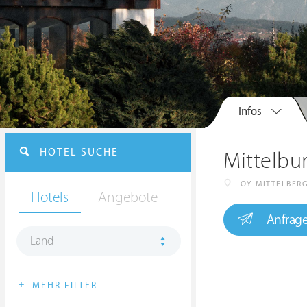
Infos
HOTEL SUCHE
Mittelbu
OY-MITTELBER
Hotels
Angebote
Anfrag
Land
+
MEHR FILTER