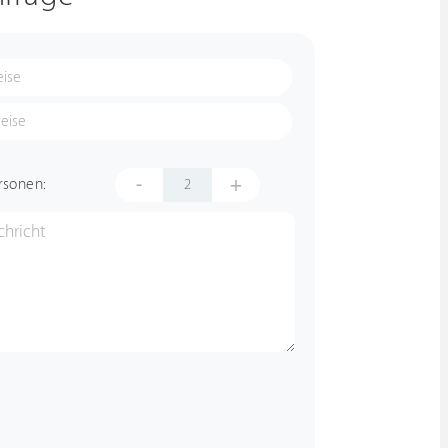
-
+
rsonen: