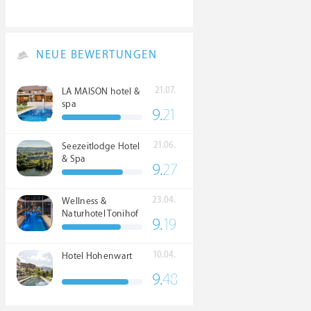
NEUE BEWERTUNGEN
21.07.
LA MAISON hotel &
spa
9.
21
21.06.
Seezeitlodge Hotel
& Spa
9.
27
23.04.
Wellness &
Naturhotel Tonihof
9.
19
****S
10.04.
Hotel Hohenwart
9.
48