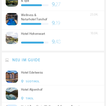
& Spa
9.
27
23.04.
Wellness &
Naturhotel Tonihof
9.
19
****S
10.04.
Hotel Hohenwart
9.
48
NEU IM GUIDE
Hotel Edelweiss
SÜDTIROL
Hotel Alpenhof
TIROL