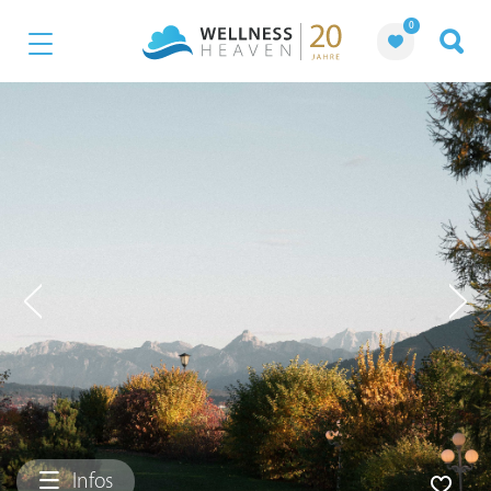
0
Infos