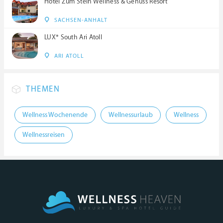
Hotel Zum Stein Wellness & Genuss Resort
SACHSEN-ANHALT
LUX* South Ari Atoll
ARI ATOLL
THEMEN
Wellness Wochenende
Wellnessurlaub
Wellness
Wellnessreisen