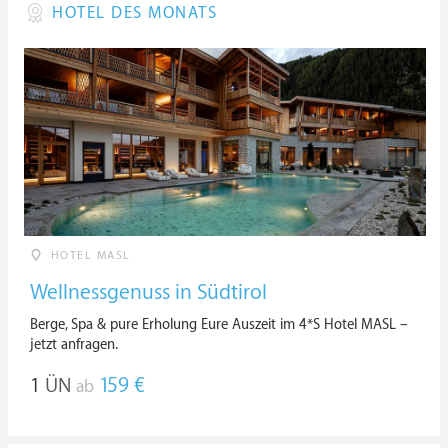
HOTEL DES MONATS
HOTEL MASL
Wellnessgenuss in Südtirol
Berge, Spa & pure Erholung Eure Auszeit im 4*S Hotel MASL –
jetzt anfragen.
1
ÜN
159 €
ab