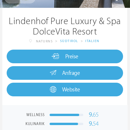
Lindenhof Pure Luxury & Spa
DolceVita Resort
>
SÜDTIROL
>
ITALIEN
NATURNS
Preise
Anfrage
Website
9.
65
WELLNESS
9.
54
KULINARIK