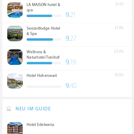
21.07.
LA MAISON hotel &
spa
9.
21
21.06.
Seezeitlodge Hotel
& Spa
9.
27
23.04.
Wellness &
Naturhotel Tonihof
9.
19
****S
10.04.
Hotel Hohenwart
9.
48
NEU IM GUIDE
Hotel Edelweiss