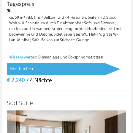
1
2
3
4
5
6
7
8
9
1
11
Tagespreis
0
ca. 59 m² inkl. 11 m² Balkon für 2 - 4 Personen, Suite im 2. Stock,
Wohn- & Schlafraum durch Tür abtrennbar, Sofa und Sitzecke,
modern und in warmen Farben eingerichtet, Holzboden, Bad mit
Badewanne und Dusche, Bidet, separates WC, Flat-TV, gratis W-
Lan, Minibar, Safe, Balkon zur Südseite, Garage
Wissenswertes
: Klimaanlage und Boxspringmatratzen
Jetzt buchen
€ 2.240
/ 4 Nächte
Süd Suite