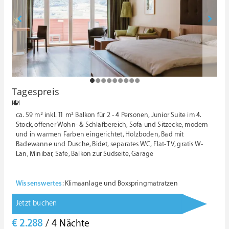
1
2
3
4
5
6
7
8
9
Tagespreis
ca. 59 m² inkl. 11 m² Balkon für 2 - 4 Personen, Junior Suite im 4.
Stock, offener Wohn- & Schlafbereich, Sofa und Sitzecke, modern
und in warmen Farben eingerichtet, Holzboden, Bad mit
Badewanne und Dusche, Bidet, separates WC, Flat-TV, gratis W-
Lan, Minibar, Safe, Balkon zur Südseite, Garage
Wissenswertes
: Klimaanlage und Boxspringmatratzen
Jetzt buchen
€ 2.288
/ 4 Nächte