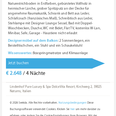
Naturestrichboden in Erdfarben, gebürstetes Vollholz in
heimischer Lärche, grober Spritzputz an der Decke für
angenehme Raumakustik, Schrank und Bett aus Leder,
Schlafcouch (französisches Maß), Schreibtisch aus Leder,
Stehlampe mit Designer Lounge Sessel, Bad mit Doppel-
Waschbecken, Dusche, WC mit Bidet, Flat TV, kostenlos W-Lan,
Minibar, Safe, Garage - Haustiere nicht erlaubt
Designermöbel auf dem Balkon
: 2 Sonnenliegen, ein
Beistelltischchen, ein Stuhl und ein Schaukelstuhl
Wissenswertes
: Boxspringmatratze und Klimaanlage
Jetzt buchen
€ 2.648
/ 4 Nächte
Lindenhof Pure Luxury & Spa DolceVita Resort, Kirchweg 2, 39025
Naturns, Italien
© 2026 Seekda. Alle Rechte vorbehalten.
Nutzungsbedingungen
Diese
Buchungssoftware verwendet Cookies. Klicken Sie
hier
um mehr darüber zu
erfahren oder ändern Sie die Cookie-Einstellungen Ihres Browsers. Mit der