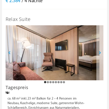
€ 2.584
/ 4 Nächte
Relax Suite
1
2
3
4
5
6
7
8
Tagespreis
ca. 68 m² inkl. 23 m² Balkon für 2 – 4 Personen im
Neubau, Kuschelige, moderne Suite, getrennter Wohn-
Schlafbereich, Einrichtungen aus Naturmaterialien,