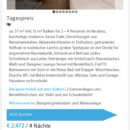
1
2
3
4
5
6
7
8
Tagespreis
ca. 57 m² inkl. 12 m² Balkon für 2 – 4 Personen im Neubau,
kuschelige, moderne Junior Suite, Einrichtungen aus
Naturmaterialien, Naturestrichboden in Erdfarben, gebürstetes
Vollholz in heimischer Lärche, grober Spritzputz an der Decke für
angenehme Raumakustik, Schrank und Bett aus Leder,
Schreibtisch aus Leder, Stehlampe mit Schlafcouch (französisches
Maß) und Designer Lounge Sessel mit Beistelltisch, Flat TV,
Badewanne mit Sicht in die Natur, Bad mit Doppel- Waschbecken,
Dusche, WC mit Bidet, kostenlos W-Lan, Minibar, Safe und Garage -
Haustiere nicht erlaubt
Designermöbel auf dem Balkon
: 2 Sonnenliegen, ein
Beistelltischchen, ein Stuhl und ein Schaukelstuhl
Wissenswertes
: Boxspringmatratzen und Klimaanlage
Jetzt buchen
€ 2.472
/ 4 Nächte