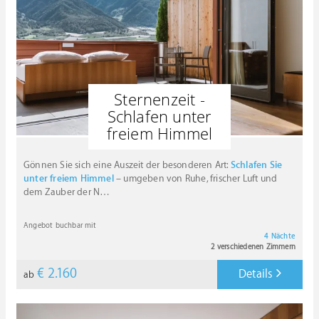
Sternenzeit -
Schlafen unter
freiem Himmel
Gönnen Sie sich eine Auszeit der besonderen Art:
Schlafen Sie
unter freiem Himmel
– umgeben von Ruhe, frischer Luft und
dem Zauber der N
…
Angebot buchbar mit
4 Nächte
2 verschiedenen Zimmern
€ 2.160
Details
ab