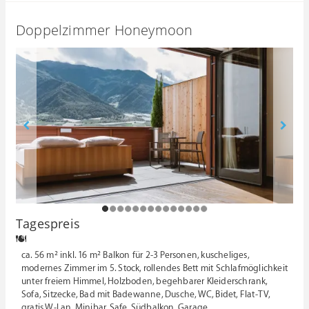
Doppelzimmer Honeymoon
1
2
3
4
5
6
7
8
9
1
11
12
13
1
Tagespreis
0
4
ca. 56 m² inkl. 16 m² Balkon für 2-3 Personen, kuscheliges,
modernes Zimmer im 5. Stock, rollendes Bett mit Schlafmöglichkeit
unter freiem Himmel, Holzboden, begehbarer Kleiderschrank,
Sofa, Sitzecke, Bad mit Badewanne, Dusche, WC, Bidet, Flat-TV,
gratis W-Lan, Minibar, Safe, Südbalkon, Garage