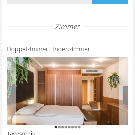
Zimmer
Doppelzimmer Lindenzimmer
1
2
3
4
5
6
7
8
Tagespreis