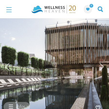
0
Infos