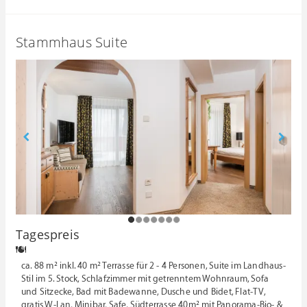
Stammhaus Suite
1
2
3
4
5
6
7
Tagespreis
ca. 88 m² inkl. 40 m² Terrasse für 2 - 4 Personen, Suite im Landhaus-
Stil im 5. Stock, Schlafzimmer mit getrenntem Wohnraum, Sofa
und Sitzecke, Bad mit Badewanne, Dusche und Bidet, Flat-TV,
gratis W-Lan, Minibar, Safe, Südterrasse 40m² mit Panorama-Bio- &