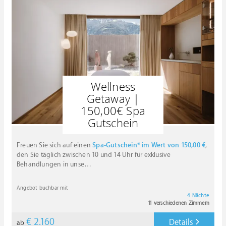
Wellness
Getaway |
150,00€ Spa
Gutschein
Freuen Sie sich auf einen
Spa-Gutschein* im Wert von 150,00 €
,
den Sie täglich zwischen 10 und 14 Uhr für exklusive
Behandlungen in unse
…
Angebot buchbar mit
4 Nächte
11 verschiedenen Zimmern
€ 2.160
Details
ab