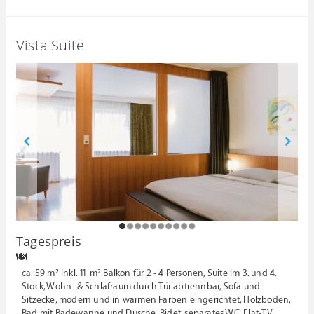
Vista Suite
1
2
3
4
5
6
7
8
9
1
Tagespreis
0
ca. 59 m² inkl. 11 m² Balkon für 2 - 4 Personen, Suite im 3. und 4.
Stock, Wohn- & Schlafraum durch Tür abtrennbar, Sofa und
Sitzecke, modern und in warmen Farben eingerichtet, Holzboden,
Bad mit Badewanne und Dusche, Bidet, separates WC, Flat-TV,