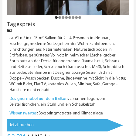
1
2
3
4
5
6
7
8
Tagespreis
ca. 61 m² inkl. 15 m² Balkon für 2 – 4 Personen im Neubau,
kuschelige, moderne Suite, getrennter Wohn-Schlafbereich,
Einrichtungen aus Naturmaterialien, Naturestrichboden in
Erdfarben, gebürstetes Vollholz in heimischer Lärche, grober
Spritzputz an der Decke für angenehme Raumakustik, Schrank
und Bett aus Leder, Schlafcouch (französisches Maß), Schreibtisch
aus Leder, Stehlampe mit Designer Lounge Sessel, Bad mit
Doppel- Waschbecken, Dusche, Badewanne mit Sicht in die Natur,
WC mit Bidet, Flat TV, kostenlos W-Lan, Minibar, Safe, Garage -
Haustiere nicht erlaubt
Designermöbel auf dem Balkon
: 2 Sonnenliegen, ein
Beistelltischchen, ein Stuhl und ein Schaukelstuhl
Wissenswertes
: Boxspringmatratze und Klimaanlage
Jetzt buchen