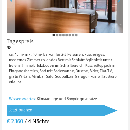
1
2
3
4
5
6
7
8
Tagespreis
ca. 43 m² inkl. 10 m² Balkon für 2-3 Personen, kuscheliges,
modernes Zimmer, rollendes Bett mit Schlafmöglichkeit unter
freiem Himmel, Holzboden im Schlafbereich, Kuschelteppich im
Eingangsbereich, Bad mit Badewanne, Dusche, Bidet, Flat-TV,
gratis W-Lan, Minibar, Safe, Südbalkon, Garage - keine Haustiere
erlaubt
Wissenswertes
: Klimaanlage und Boxpringmatratze
Jetzt buchen
€ 2.160
/ 4 Nächte