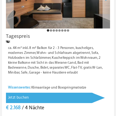
1
2
3
4
5
6
7
8
Tagespreis
ca. 44 m² inkl. 8 m² Balkon für 2 - 3 Personen, k
uscheliges,
modernes Zimmer, Wohn- und Schlafraum abgetrennt, Sofa,
Holzboden im Schlafzimmer, Kuschelteppich im Wohnraum, 2
kleine Balkone mit Sicht in das Meraner Land, Bad mit
Badewanne, Dusche, Bidet, separates WC, Flat-TV, gratis W-Lan,
Minibar, Safe, Garage - keine Haustiere erlaubt
Wissenswertes
: Klimaanlage und Boxspringmatratze
Jetzt buchen
€ 2.168
/ 4 Nächte