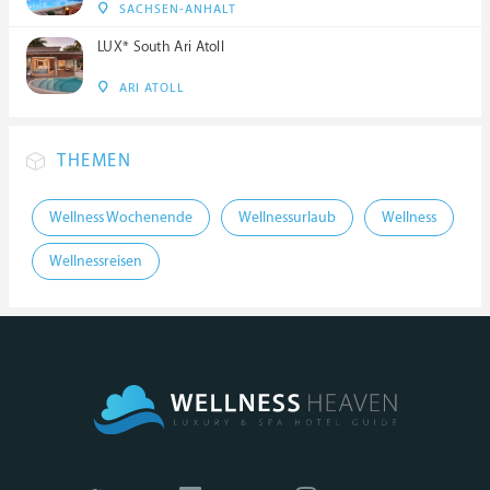
SACHSEN-ANHALT
LUX* South Ari Atoll
ARI ATOLL
THEMEN
Wellness Wochenende
Wellnessurlaub
Wellness
Wellnessreisen