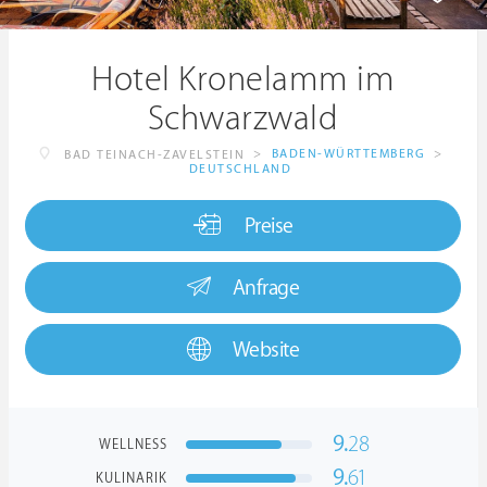
Hotel Kronelamm im
Schwarzwald
>
BADEN-WÜRTTEMBERG
>
BAD TEINACH-ZAVELSTEIN
DEUTSCHLAND
Preise
Anfrage
Website
9.
28
WELLNESS
9.
61
KULINARIK