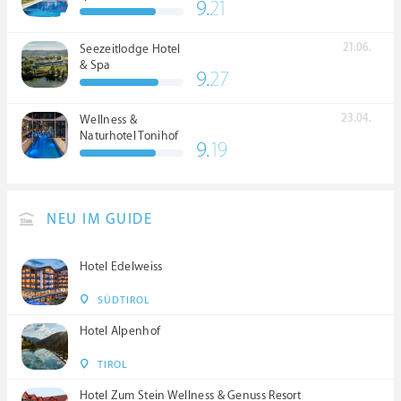
9.
21
21.06.
Seezeitlodge Hotel
& Spa
9.
27
23.04.
Wellness &
Naturhotel Tonihof
9.
19
****S
NEU IM GUIDE
Hotel Edelweiss
SÜDTIROL
Hotel Alpenhof
TIROL
Hotel Zum Stein Wellness & Genuss Resort