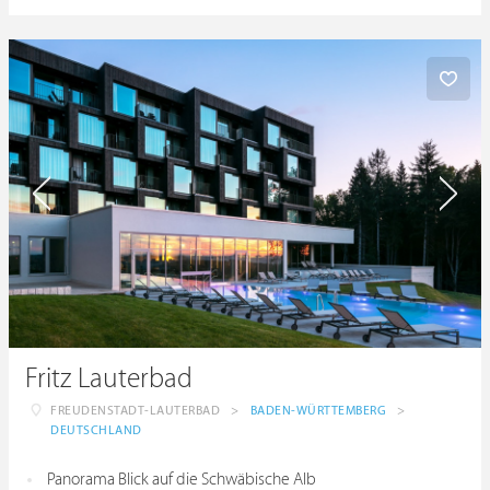
Fritz Lauterbad
FREUDENSTADT-LAUTERBAD
>
BADEN-WÜRTTEMBERG
>
DEUTSCHLAND
Panorama Blick auf die Schwäbische Alb