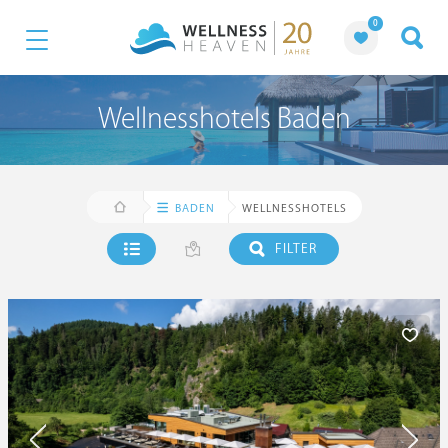
0
Wellnesshotels Baden
BADEN
WELLNESSHOTELS
FILTER