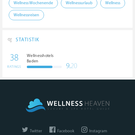
Wellness Wochenende
Wellnessurlaub
Wellness
Wellnessreisen
STATISTIK
38
Wellnesshotels
Baden
9.
20
RATINGS
Twitter
Facebook
Instagram