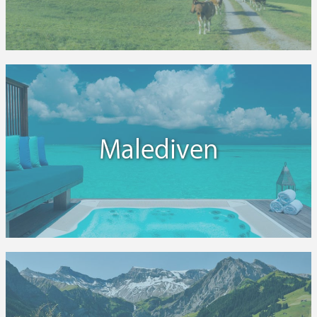
Schloss und der ältesten Universität Deutschlands
zählen auf jeden Fall zu den bemerkenswerten
Städten der Region. Aber auch Freiburg mit seinem
Münster, dem alten und dem neuen Rathaus und
den vielen Cafés, Kneipen und Restaurants in denen
man badischen Wein und badische Spezialitäten
genießen kann, sollte nicht unerwähnt bleiben. In
badischen Städten wie Karlsruhe, Mannheim oder
Pforzheim ist auch das Zentrum der deutschen
Malediven
Uhren- und Schmuckindustrie beheimatet.