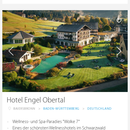
Hotel Engel Obertal
BAIERSBRONN
>
BADEN-WÜRTTEMBERG
>
DEUTSCHLAND
Wellness- und Spa-Paradies "Wolke 7"
Eines der schönsten Wellnesshotels im Schwarzwald