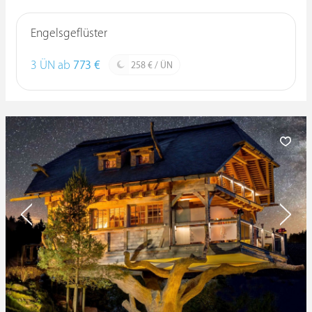
Engelsgeflüster
3 ÜN ab
773 €
258 € / ÜN