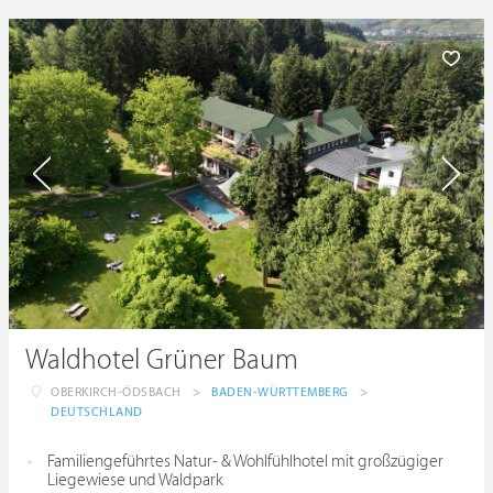
Waldhotel Grüner Baum
OBERKIRCH-ÖDSBACH
>
BADEN-WÜRTTEMBERG
>
DEUTSCHLAND
Familiengeführtes Natur- & Wohlfühlhotel mit großzügiger
Liegewiese und Waldpark