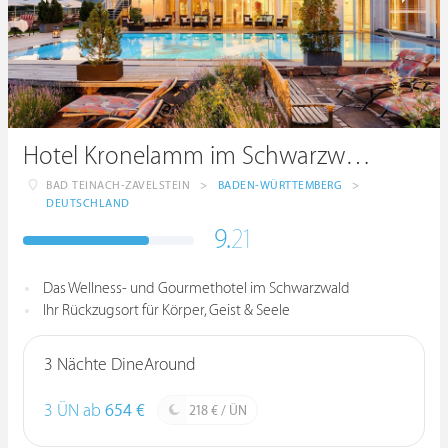
Hotel Kronelamm im Schwarzwald
BAD TEINACH-ZAVELSTEIN
>
BADEN-WÜRTTEMBERG
>
DEUTSCHLAND
9.
21
Das Wellness- und Gourmethotel im Schwarzwald
Ihr Rückzugsort für Körper, Geist & Seele
3 Nächte DineAround
3 ÜN ab
654 €
218 € / ÜN