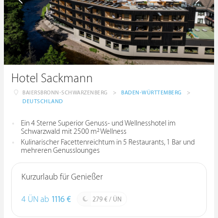
Hotel Sackmann
BAIERSBRONN-SCHWARZENBERG
>
BADEN-WÜRTTEMBERG
>
DEUTSCHLAND
Ein 4 Sterne Superior Genuss- und Wellnesshotel im
Schwarzwald mit 2500 m² Wellness
Kulinarischer Facettenreichtum in 5 Restaurants, 1 Bar und
mehreren Genusslounges
Kurzurlaub für Genießer
4 ÜN ab
1116 €
279 € / ÜN