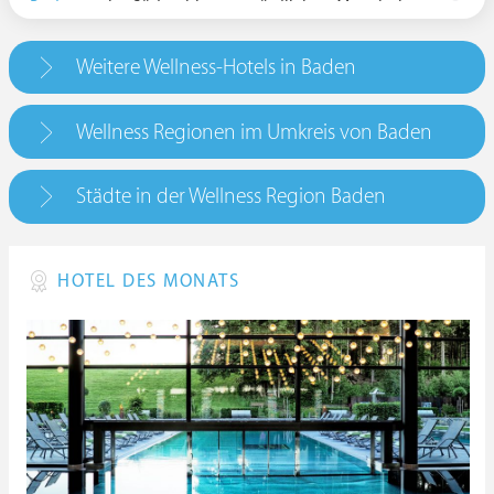
Bodensee
im Süden bis zum nördlichen Mannheim.
Im Westen wird Baden vom Rhein begrenzt. Das
Landschaftsbild in Baden zeigt sich vielfältig und
Weitere Wellness-Hotels in Baden
reicht von der fruchtbaren Bodenseeregion im
Süden mit Linzgau und Hegau über den mit
malerischen Weinbergen versehenen Breisgau, den
Wellness Regionen im Umkreis von Baden
als Erholungsregion bekannten Schwarzwald bis hin
zur Rheinebene. Im Norden Badens befinden sich der
Städte in der Wellness Region Baden
Kraichgau, der südliche Odenwald sowie der
Taubergrund. Aufgrund der landschaftlichen
Vielseitigkeit ist Baden als Urlaubsregion besonders
attraktiv. Gerade Wellness-Urlauber schätzen die Stadt
HOTEL DES MONATS
Baden-Baden als erstklassige Adresse für ein
individuelles Gesundheitsprogramm. Im
prädikatisierten Heilbad Baden-Baden zelebriert man
bereits seit Jahrhunderten eine Kurtradition, die
ihresgleichen sucht. Heilsame Thermalquellen,
hervorragende Kurkliniken, exklusive Spa-Hotels, die
Salina-Meersalzgrotte aber auch prunkvollen Parks
und Gärten machen Baden-Baden zu einem wahren
Wellness-Kleinod. Das umfangreiche kulturelle