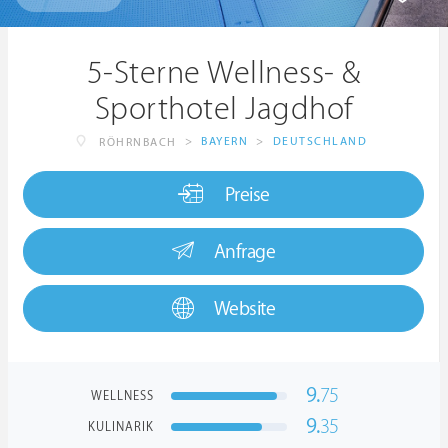
5-Sterne Wellness- &
Sporthotel Jagdhof
>
BAYERN
>
DEUTSCHLAND
RÖHRNBACH
Preise
Anfrage
Website
9.
75
WELLNESS
9.
35
KULINARIK