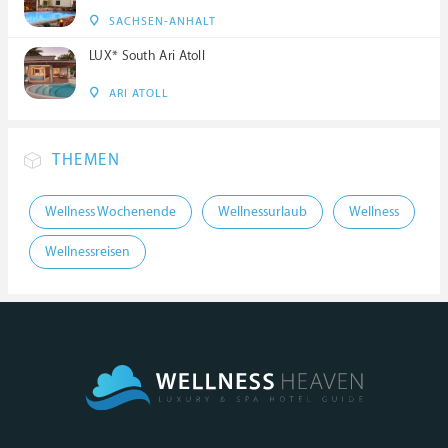
SACHSEN-ANHALT
LUX* South Ari Atoll
ARI ATOLL
THEMEN
Wellness Wochenende
Wellnessurlaub
Wellness
Wellnessreisen