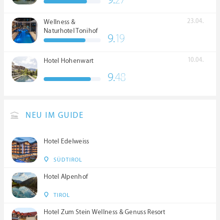
23.04.
Wellness &
Naturhotel Tonihof
9.
19
****S
10.04.
Hotel Hohenwart
9.
48
NEU IM GUIDE
Hotel Edelweiss
SÜDTIROL
Hotel Alpenhof
TIROL
Hotel Zum Stein Wellness & Genuss Resort