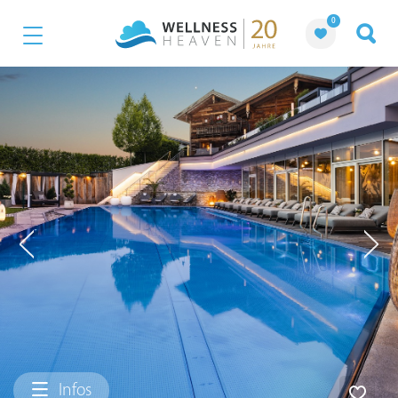
0
Infos