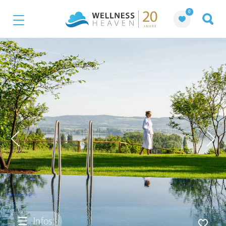
0
Infos