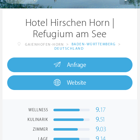
Hotel Hirschen Horn |
Refugium am See
>
BADEN-WÜRTTEMBERG
>
GAIENHOFEN-HORN
DEUTSCHLAND
Anfrage
Website
9.
17
WELLNESS
9.
51
KULINARIK
9.
03
ZIMMER
9.
14
LAGE