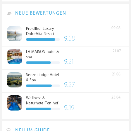
NEUE BEWERTUNGEN
09.08.
Preidlhof Luxury
DolceVita Resort
9.
58
*****
21.07.
LA MAISON hotel &
spa
9.
21
21.06.
Seezeitlodge Hotel
& Spa
9.
27
23.04.
Wellness &
Naturhotel Tonihof
9.
19
****S
NEU IM GUIDE