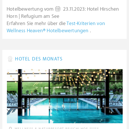
Hotelbewertung vom
23.11.2023
:
Hotel Hirschen
Horn | Refugium am See
Erfahren Sie mehr über die
Test-Kriterien von
Wellness Heaven® Hotelbewertungen
.
HOTEL DES MONATS
WELLNESS & NATURRESORT REISCHLHOF ****S