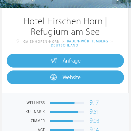
Hotel Hirschen Horn |
Refugium am See
>
BADEN-WÜRTTEMBERG
>
GAIENHOFEN-HORN
DEUTSCHLAND
Anfrage
Website
9.
17
WELLNESS
9.
51
KULINARIK
9.
03
ZIMMER
9.
14
LAGE