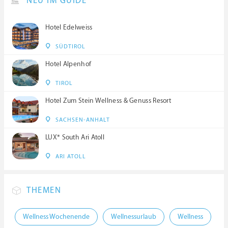
NEU IM GUIDE
Hotel Edelweiss
SÜDTIROL
Hotel Alpenhof
TIROL
Hotel Zum Stein Wellness & Genuss Resort
SACHSEN-ANHALT
LUX* South Ari Atoll
ARI ATOLL
THEMEN
Wellness Wochenende
Wellnessurlaub
Wellness