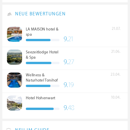
NEUE BEWERTUNGEN
21.07.
LA MAISON hotel &
spa
9.
21
21.06.
Seezeitlodge Hotel
& Spa
9.
27
23.04.
Wellness &
Naturhotel Tonihof
9.
19
****S
10.04.
Hotel Hohenwart
9.
48