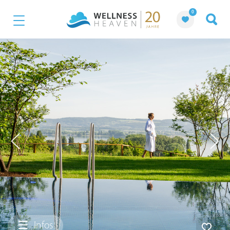
0
Infos