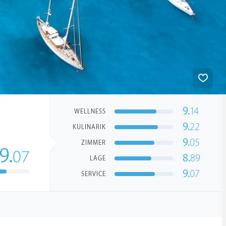
9.
14
WELLNESS
9.
22
KULINARIK
9.
05
ZIMMER
9.
07
8.
89
LAGE
9.
07
SERVICE