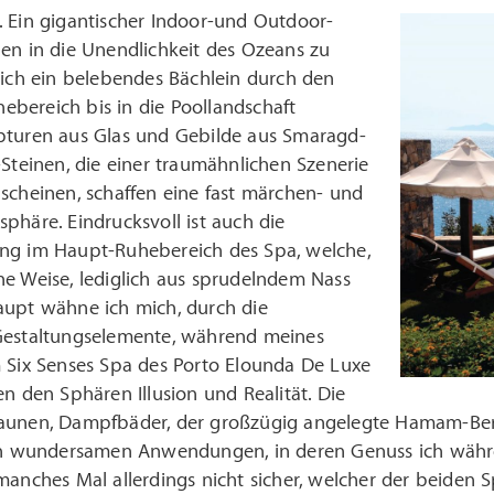
.
Ein gigantischer Indoor-und Outdoor-
en in die Unendlichkeit des Ozeans zu
sich ein belebendes Bächlein durch den
bereich bis in die Poollandschaft
pturen aus Glas und Gebilde aus Smaragd-
-Steinen, die einer traumähnlichen Szenerie
scheinen, schaffen eine fast märchen- und
phäre. Eindrucksvoll ist auch die
ng im Haupt-Ruhebereich des Spa, welche,
he Weise, lediglich aus sprudelndem Nass
aupt wähne ich mich, durch die
Gestaltungselemente, während meines
m Six Senses Spa des Porto Elounda De Luxe
en den Sphären Illusion und Realität. Die
aunen, Dampfbäder, der großzügig angelegte Hamam-Bere
den wundersamen Anwendungen, in deren Genuss ich währe
manches Mal allerdings nicht sicher, welcher der beiden