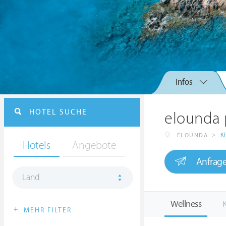
Infos
HOTEL SUCHE
elounda 
>
K
ELOUNDA
Hotels
Angebote
Anfrag
Land
Wellness
K
+
MEHR FILTER