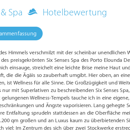
 & Spa
Hotelbewertung
sammenfassung
 des Himmels verschmilzt mit der scheinbar unendlichen 
e des preisgekrönten Six Senses Spa des Porto Elounda De
mich einsauge, streichelt eine leichte Brise meine Haut 
ft, die die Ägäis so zauberhaft umgibt. Hier oben, an e
en, ist Wellness für alle Sinne. Die Großzügigkeit und We
s nur mit Superlativen zu beschreibenden Six Senses Spa, 
 gelungenen Wellness-Tempels tauche ich in eine eigene, m
 Beschränkungen und Ängste vaporisieren. Lang gehegte 
re Entfaltung sprudeln stattdessen an die Oberfläche mei
2.200 qm großen und an Luxus kaum zu überbietenden Si
ch viel: Im Zentrum des sich über zwei Stockwerke erstr