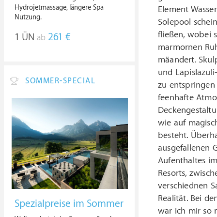
Hydrojetmassage, längere Spa
Element Wasser
Nutzung.
Solepool schein
fließen, wobei 
1
ÜN
261 €
ab
marmornen Ruhe
mäandert. Skul
und Lapislazuli
SOMMER-SPECIAL
zu entspringen 
feenhafte Atmos
Deckengestaltu
wie auf magisc
besteht. Überh
ausgefallenen 
Aufenthaltes i
Resorts, zwisch
verschiednen S
Realität. Bei 
Spezialpreise im Sommer
war ich mir so 