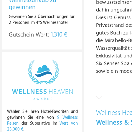
Wellnessurlaub zu
bewusstseinser
gewinnen
dahin ungeahnt
Gewinnen Sie 3 Übernachtungen für
Dies ist Genuss
2 Personen im 4*S Wellnesshotel.
Privatstrand de
gutes Buch zu l
Gutschein-Wert:
1.310 €
die Mirabello-B
Wasserqualität 
Exklusivität un
Six Senses Spa
sowie ein moder
Wellness He
Wählen Sie Ihren Hotel-Favoriten und
gewinnen Sie eine von
9 Wellness
Wellness & 
Reisen
der Superlative im
Wert von
23.000 €
.