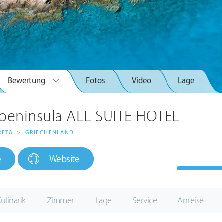
Bewertung
Fotos
Video
Lage
peninsula ALL SUITE HOTEL
RETA
>
GRIECHENLAND
e
Website
ulinarik
Zimmer
Lage
Service
Anreise