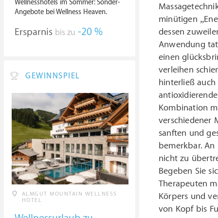
Wellnesshotels im Sommer: Sonder-
Massagetechnik
Angebote bei Wellness Heaven.
minütigen „Ene
Ersparnis
-20 %
dessen zuweilen
bis zu
Anwendung tatsä
einen glücksbr
verleihen schie
GEWINNSPIEL
hinterließ auch
antioxidierend
Kombination mi
verschiedener 
sanften und ge
bemerkbar. An E
nicht zu übertr
Begeben Sie sic
Therapeuten mas
ALMGUT MOUNTAIN WELLNESS
Körpers und ve
HOTEL
von Kopf bis Fu