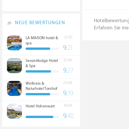
Hotelbewertun
NEUE BEWERTUNGEN
Erfahren Sie me
21.07.
LA MAISON hotel &
spa
9.
21
21.06.
Seezeitlodge Hotel
& Spa
9.
27
23.04.
Wellness &
Naturhotel Tonihof
9.
19
****S
10.04.
Hotel Hohenwart
9.
48