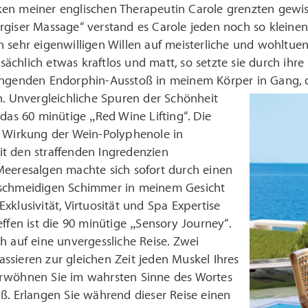
en meiner englischen Therapeutin Carole grenzten gewi
rgiser Massage“ verstand es Carole jeden noch so kleine
 sehr eigenwilligen Willen auf meisterliche und wohltuen
chlich etwas kraftlos und matt, so setzte sie durch ihr
ingenden Endorphin-Ausstoß in meinem Körper in Gang, 
n.
Unvergleichliche Spuren der Schönheit
 das 60 minütige „Red Wine Lifting“. Die
e Wirkung der Wein-Polyphenole in
t den straffenden Ingredenzien
Meeresalgen machte sich sofort durch einen
schmeidigen Schimmer in meinem Gesicht
xklusivität, Virtuosität und Spa Expertise
effen ist die 90 minütige „Sensory Journey“.
h auf eine unvergessliche Reise. Zwei
sieren zur gleichen Zeit jeden Muskel Ihres
rwöhnen Sie im wahrsten Sinne des Wortes
ß. Erlangen Sie während dieser Reise einen