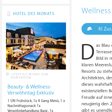
Wellness
HOTEL DES MONATS
KI Zu
D
as Blau
Terrass
Bild in 
klaren Meereslu
Resorts zu steh
LIFESTYLE RESORT ZUM
Architekten, de
KURFÜRSTEN
dieses wahrhaft
Beauty- & Wellness-
existenziellen
Verwöhntag Exklusiv
Freude auf inne
1 ÜN Frühstück, 1x 4 Gang Menü, 1 x
neugierig den 
Nachmittagssnack 1x
gibt es unendli
Verwöhnbehandlung Basic, 1x