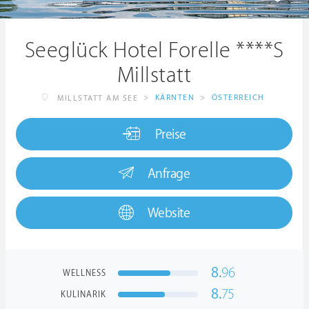
Seeglück Hotel Forelle ****S
Millstatt
>
KÄRNTEN
>
ÖSTERREICH
MILLSTATT AM SEE
Preise
Anfrage
Website
8.
96
WELLNESS
8.
75
KULINARIK