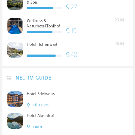
& Spa
9.
27
23.04.
Wellness &
Naturhotel Tonihof
9.
19
****S
10.04.
Hotel Hohenwart
9.
48
NEU IM GUIDE
Hotel Edelweiss
SÜDTIROL
Hotel Alpenhof
TIROL