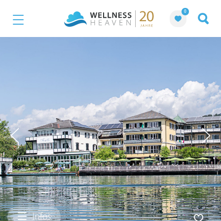
0
Infos