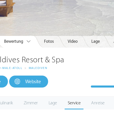
Bewertung
Fotos
Video
Lage
ldives Resort & Spa
-MALE-ATOLL
>
MALEDIVEN
e
Website
ulinarik
Zimmer
Lage
Service
Anreise