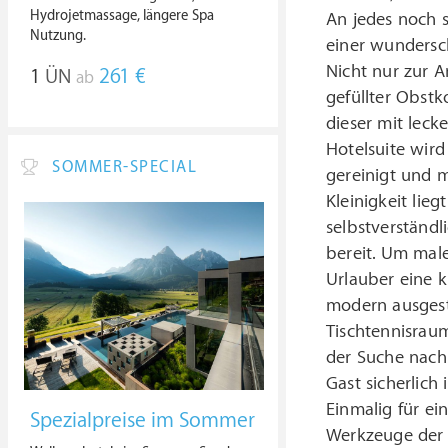
Hydrojetmassage, längere Spa
An jedes noch so
Nutzung.
einer wundersc
Nicht nur zur A
1
ÜN
261 €
ab
gefüllter Obstk
dieser mit leck
Hotelsuite wir
SOMMER-SPECIAL
gereinigt und m
Kleinigkeit lie
selbstverständli
bereit. Um male
Urlauber eine k
modern ausgest
Tischtennisraum
der Suche nach
Gast sicherlich
Einmalig für ei
Spezialpreise im Sommer
Werkzeuge der 