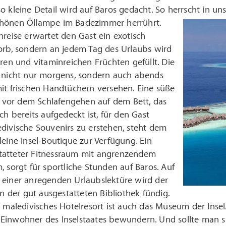
 kleine Detail wird auf Baros gedacht. So herrscht in unser
hönen Öllampe im Badezimmer herrührt.
nreise erwartet den Gast ein exotisch
orb, sondern an jedem Tag des Urlaubs wird
eren und vitaminreichen Früchten gefüllt. Die
d nicht nur morgens, sondern auch abends
it frischen Handtüchern versehen. Eine süße
gt vor dem Schlafengehen auf dem Bett, das
ch bereits aufgedeckt ist, für den Gast
divische Souvenirs zu erstehen, steht dem
leine Insel-Boutique zur Verfügung. Ein
atteter Fitnessraum mit angrenzendem
, sorgt für sportliche Stunden auf Baros. Auf
 einer anregenden Urlaubslektüre wird der
 in der gut ausgestatteten Bibliothek fündig.
n maledivisches Hotelresort ist auch das Museum der Inse
Einwohner des Inselstaates bewundern. Und sollte man si