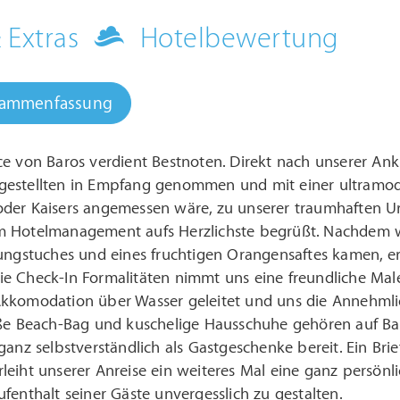
& Extras
Hotelbewertung
sammenfassung
ice von Baros verdient Bestnoten. Direkt nach unserer A
gestellten in Empfang genommen und mit einer ultramode
oder Kaisers angemessen wäre, zu unserer traumhaften U
 Hotelmanagement aufs Herzlichste begrüßt. Nachdem wir
ungstuches und eines fruchtigen Orangensaftes kamen, er
e Check-In Formalitäten nimmt uns eine freundliche Male
kkomodation über Wasser geleitet und uns die Annehmlich
oße Beach-Bag und kuschelige Hausschuhe gehören auf B
ganz selbstverständlich als Gastgeschenke bereit. Ein Br
eiht unserer Anreise ein weiteres Mal eine ganz persönli
fenthalt seiner Gäste unvergesslich zu gestalten.