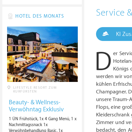
Service 
HOTEL DES MONATS
KI Zu
D
er Serv
Hotelan
Königs 
werden wir vom
kühlen Erfrisch
LIFESTYLE RESORT ZUM
Champagner. Di
KURFÜRSTEN
unsere Traum-A
Beauty- & Wellness-
Flops, eine gr
Verwöhntag Exklusiv
Kleiderschrank 
1 ÜN Frühstück, 1x 4 Gang Menü, 1 x
Zimmer und verl
Nachmittagssnack 1x
bedacht, den Au
Verwöhnbehandlung Basic, 1x