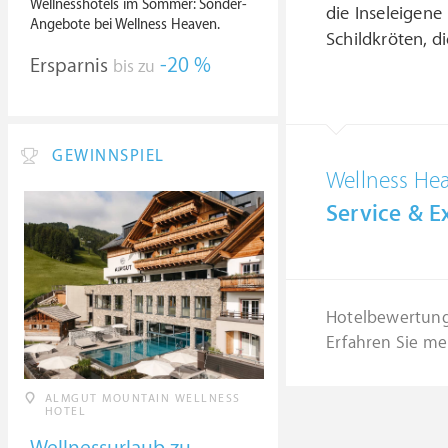
Wellnesshotels im Sommer: Sonder-
die Inseleigene
Angebote bei Wellness Heaven.
Schildkröten, d
Ersparnis
-20 %
bis zu
GEWINNSPIEL
Wellness He
Service & Ex
Hotelbewertun
Erfahren Sie me
ALMGUT MOUNTAIN WELLNESS
HOTEL