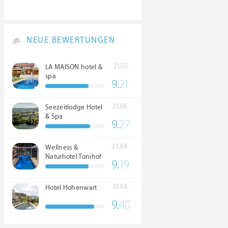
NEUE BEWERTUNGEN
21.07.
LA MAISON hotel &
spa
9.
21
21.06.
Seezeitlodge Hotel
& Spa
9.
27
23.04.
Wellness &
Naturhotel Tonihof
9.
19
****S
10.04.
Hotel Hohenwart
9.
48