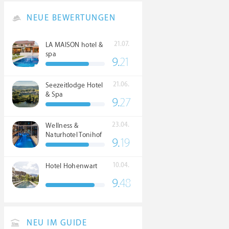
NEUE BEWERTUNGEN
21.07.
LA MAISON hotel &
spa
9.
21
21.06.
Seezeitlodge Hotel
& Spa
9.
27
23.04.
Wellness &
Naturhotel Tonihof
9.
19
****S
10.04.
Hotel Hohenwart
9.
48
NEU IM GUIDE