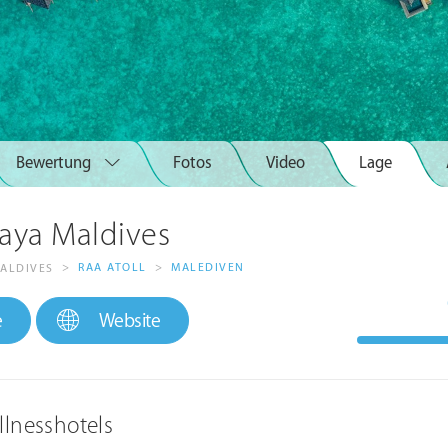
Bewertung
Fotos
Video
Lage
aya Maldives
>
RAA ATOLL
>
MALEDIVEN
MALDIVES
e
Website
llnesshotels