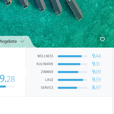
Angebote
9.
44
WELLNESS
9.
31
KULINARIK
9.
09
ZIMMER
9.
28
9.
59
LAGE
8.
97
SERVICE