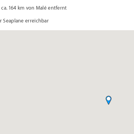
st ca. 164 km von Malé entfernt
 Seaplane erreichbar