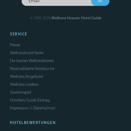
© 2006-2026
Wellness Heaven Hotel Guide
SERVICE
Presse
Wellnesshotel Karte
Die besten Wellnesshotels
Personalisierte Hotelsuche
Wellness Angebote
Wellness Lexikon
Gewinnspiel
Hoteliers: Guide Eintrag
Impressum
Datenschutz
&
HOTELBEWERTUNGEN