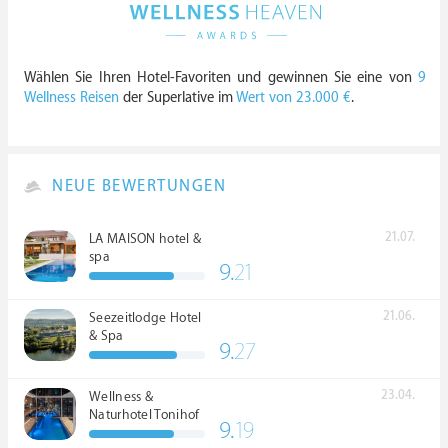
Wählen Sie Ihren Hotel-Favoriten und gewinnen Sie eine von
9
Wellness Reisen
der Superlative im
Wert von 23.000 €
.
NEUE BEWERTUNGEN
21.07.
LA MAISON hotel &
spa
9.
21
21.06.
Seezeitlodge Hotel
& Spa
9.
27
23.04.
Wellness &
Naturhotel Tonihof
9.
19
****S