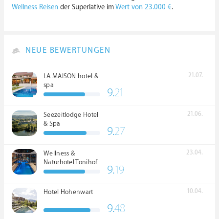
Wellness Reisen
der Superlative im
Wert von 23.000 €
.
NEUE BEWERTUNGEN
21.07.
LA MAISON hotel &
spa
9.
21
21.06.
Seezeitlodge Hotel
& Spa
9.
27
23.04.
Wellness &
Naturhotel Tonihof
9.
19
****S
10.04.
Hotel Hohenwart
9.
48