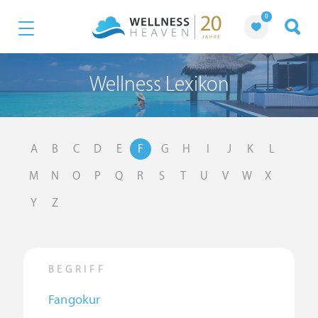
0
Wellness Lexikon
A
B
C
D
E
F
G
H
I
J
K
L
M
N
O
P
Q
R
S
T
U
V
W
X
Y
Z
BEGRIFF
Fangokur