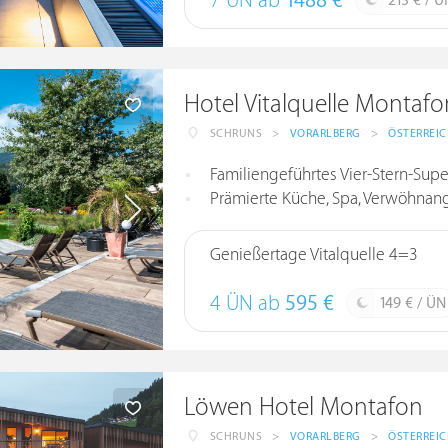
7 ÜN ab
1488 €
213 € / Ü
Hotel Vitalquelle Montafo
SCHRUNS
>
VORARLBERG
>
ÖSTERREI
Familiengeführtes Vier-Stern-Super
Prämierte Küche, Spa, Verwöhnan
Genießertage Vitalquelle 4=3
4 ÜN ab
595 €
149 € / ÜN
Löwen Hotel Montafon
SCHRUNS
>
VORARLBERG
>
ÖSTERREI