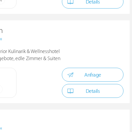
N
Details
n
CH
ior Kulinarik & Wellnesshotel
gebote, edle Zimmer & Suiten
Anfrage
Details
CH