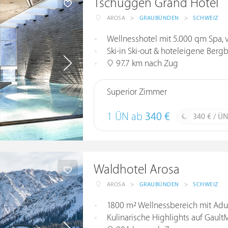
Tschuggen Grand Hotel
AROSA
>
GRAUBÜNDEN
>
SCHWEIZ
Wellnesshotel mit 5.000 qm Spa, v
Ski-in Ski-out & hoteleigene Ber
97.7 km nach Zug
Superior Zimmer
1 ÜN ab
340 €
340 € / ÜN
Waldhotel Arosa
AROSA
>
GRAUBÜNDEN
>
SCHWEIZ
1800 m² Wellnessbereich mit Adul
Kulinarische Highlights auf Gault