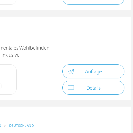
H
 mentales Wohlbefinden
inklusive
Anfrage
Details
G
>
DEUTSCHLAND