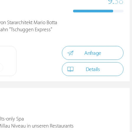
9.
38
on Stararchitekt Mario Botta
gbahn "Tschuggen Express"
Anfrage
Details
ts-only Spa
Millau Niveau in unseren Restaurants