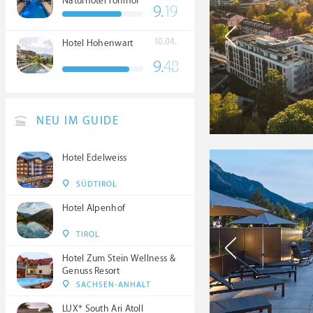
Naturhotel Tonihof
9.
19
****S
10.04.
Hotel Hohenwart
9.
48
NEU IM GUIDE
Hotel Edelweiss
SÜDTIROL
Hotel Alpenhof
TIROL
Hotel Zum Stein Wellness &
Genuss Resort
SACHSEN-ANHALT
LUX* South Ari Atoll