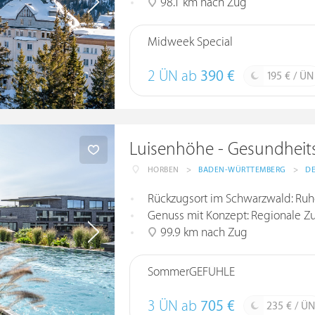
98.1 km nach Zug
Midweek Special
2 ÜN ab
390 €
195 € / ÜN
Luisenhöhe - Gesundheit
HORBEN
>
BADEN-WÜRTTEMBERG
>
D
Rückzugsort im Schwarzwald: Ruhe,
Genuss mit Konzept: Regionale Zuta
99.9 km nach Zug
SommerGEFÜHLE
3 ÜN ab
705 €
235 € / ÜN