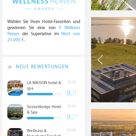
Wählen Sie Ihren Hotel-Favoriten und
gewinnen Sie eine von
9 Wellness
Reisen
der Superlative im
Wert von
23.000 €
.
NEUE BEWERTUNGEN
21.07.
LA MAISON hotel &
spa
9.
21
21.06.
Seezeitlodge Hotel
& Spa
9.
27
23.04.
Wellness &