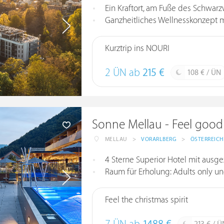
Ein Kraftort, am Fuße des Schwarz
Ganzheitliches Wellnesskonzept m
Kurztrip ins NOURI
2 ÜN ab
215 €
108 € / ÜN
Sonne Mellau - Feel good
MELLAU
>
VORARLBERG
>
ÖSTERREICH
4 Sterne Superior Hotel mit ausg
Raum für Erholung: Adults only un
Feel the christmas spirit