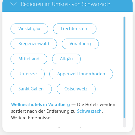
Regionen im Umkreis von Schwarzach
Westallgäu
Liechtenstein
Bregenzerwald
Vorarlberg
Mittelland
Allgäu
Untersee
Appenzell Innerrhoden
Sankt Gallen
Ostschweiz
Wellnesshotels in Vorarlberg
— Die Hotels werden
sortiert nach der Entfernung zu
Schwarzach
.
Weitere Ergebnisse:
6858 Schwarzach, Österreich | Vorarlberg