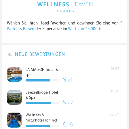
Wählen Sie Ihren Hotel-Favoriten und gewinnen Sie eine von
9
Wellness Reisen
der Superlative im
Wert von 23.000 €
.
NEUE BEWERTUNGEN
21.07.
LA MAISON hotel &
spa
9.
21
21.06.
Seezeitlodge Hotel
& Spa
9.
27
23.04.
Wellness &
Naturhotel Tonihof
9.
19
****S