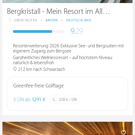
Bergkristall - Mein Resort im Allgäu
OBERSTAUFEN
>
BAYERN
>
DEUTSCHLAND
9.
29
Resorterweiterung 2026: Exklusive See- und Bergsuiten mit
eigenem Zugang zum Bergsee
Ganzheitliches Wellnessresort – auf höchstem Niveau:
natürlich & lebensfroh
21.2 km nach Schwarzach
Greenfee-freie Golftage
5 ÜN ab
1291 €
258 € / ÜN