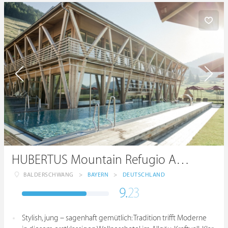
HUBERTUS Mountain Refugio Allgäu
BALDERSCHWANG
>
BAYERN
>
DEUTSCHLAND
9.
23
Stylish, jung – sagenhaft gemütlich: Tradition trifft Moderne