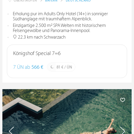
OBERSTAUFEN
>
BAYERN
>
DEUTSCHLAND
Erholung pur im Adults Only Hotel (14+) in sonniger
Südhanglage mit traumhaftem Alpenblick.
Einzigartige 2.500 m² SPA Welten mit historischem
Felsengewölbe und Panorama-Innenpool.
22.3 km nach Schwarzach
Königshof Special 7=6
7 ÜN ab
566 €
81 € / ÜN