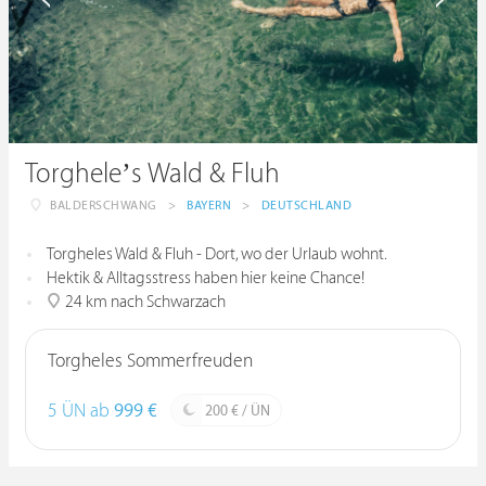
Torghele’s Wald & Fluh
BALDERSCHWANG
>
BAYERN
>
DEUTSCHLAND
Torgheles Wald & Fluh - Dort, wo der Urlaub wohnt.
Hektik & Alltagsstress haben hier keine Chance!
24 km nach Schwarzach
Torgheles Sommerfreuden
5 ÜN ab
999 €
200 € / ÜN