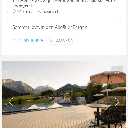
in diesem erstklassigen Wellnesshotel im Allgäu. Kraftvoll. Klar.
Bewegend.
26 km nach Schwarzach
SommerLove. In den Allgäuer Bergen.
7 ÜN ab
1630 €
233 € / ÜN