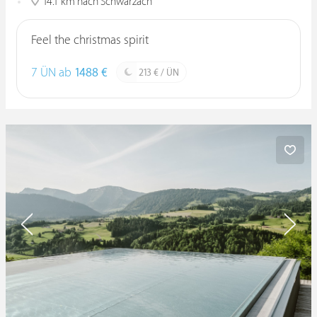
14.1 km nach Schwarzach
Feel the christmas spirit
7 ÜN ab
1488 €
213 € / ÜN