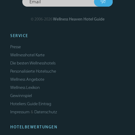
© 2006-2026
Wellness Heaven Hotel Guide
SERVICE
Presse
Wellnesshotel Karte
Die besten Wellnesshotels
Personalisierte Hotelsuche
Wellness Angebote
Wellness Lexikon
Gewinnspiel
Hoteliers: Guide Eintrag
Impressum
Datenschutz
&
HOTELBEWERTUNGEN