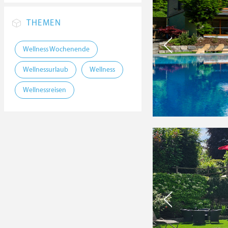
THEMEN
Wellness Wochenende
Wellnessurlaub
Wellness
Wellnessreisen