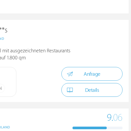
**s
ND
 mit ausgezeichneten Restaurants
auf 1.800 qm
Anfrage
N
Details
9.
06
HLAND