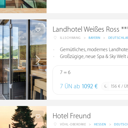
Landhotel Weißes Ross **
ILLSCHWANG
>
BAYERN
>
DEUTSCHLA
Gemütliches, modernes Landhotel
Großzügige, neue Spa & Sky Welt 
7 = 6
7 ÜN ab
1092 €
156 € / Ü
Hotel Freund
VÖHL-OBERORKE
>
HESSEN
>
DEUTSC