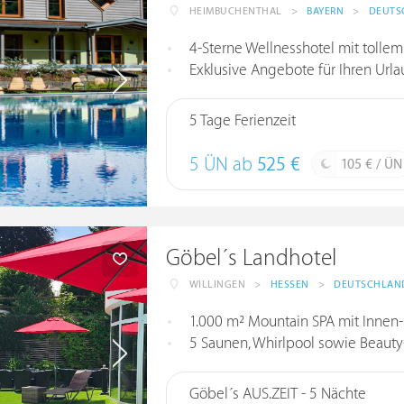
HEIMBUCHENTHAL
>
BAYERN
>
DEUTS
4-Sterne Wellnesshotel mit tollem
Exklusive Angebote für Ihren Urla
5 Tage Ferienzeit
5 ÜN ab
525 €
105 € / ÜN
Göbel´s Landhotel
WILLINGEN
>
HESSEN
>
DEUTSCHLAN
1.000 m² Mountain SPA mit Innen
5 Saunen, Whirlpool sowie Bea
Göbel´s AUS.ZEIT - 5 Nächte