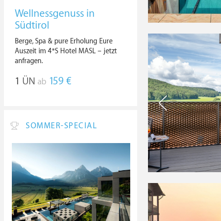
Wellnessgenuss in
Südtirol
Berge, Spa & pure Erholung Eure
Auszeit im 4*S Hotel MASL – jetzt
anfragen.
1
ÜN
159 €
ab
SOMMER-SPECIAL