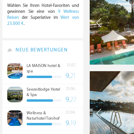
Wählen Sie Ihren Hotel-Favoriten und
gewinnen Sie eine von
9 Wellness
Reisen
der Superlative im
Wert von
23.000 €
.
NEUE BEWERTUNGEN
21.07.
LA MAISON hotel &
spa
9.
21
21.06.
Seezeitlodge Hotel
& Spa
9.
27
23.04.
Wellness &
Naturhotel Tonihof
9.
19
****S