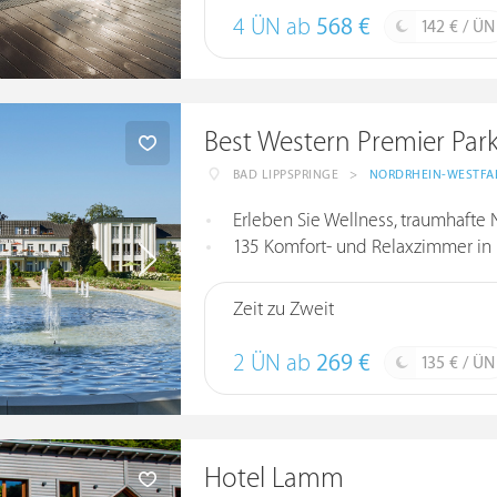
4 ÜN ab
568 €
142 € / ÜN
Best Western Premier Park
BAD LIPPSPRINGE
>
NORDRHEIN-WESTFA
Erleben Sie Wellness, traumhafte 
135 Komfort- und Relaxzimmer in
Zeit zu Zweit
2 ÜN ab
269 €
135 € / ÜN
Hotel Lamm