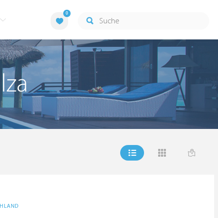
0
lza
CHLAND