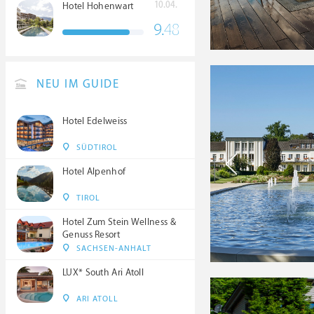
10.04.
Hotel Hohenwart
9.
48
NEU IM GUIDE
Hotel Edelweiss
SÜDTIROL
Hotel Alpenhof
TIROL
Hotel Zum Stein Wellness &
Genuss Resort
SACHSEN-ANHALT
LUX* South Ari Atoll
ARI ATOLL