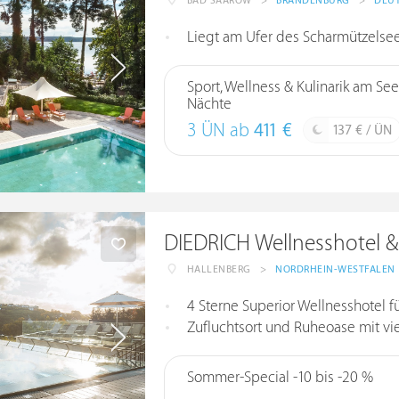
BAD SAAROW
>
BRANDENBURG
>
DEU
Liegt am Ufer des Scharmützelsee
Sport, Wellness & Kulinarik am See
Nächte
3 ÜN ab
411 €
137 € / ÜN
DIEDRICH Wellnesshotel &
HALLENBERG
>
NORDRHEIN-WESTFALEN
4 Sterne Superior Wellnesshotel
Zufluchtsort und Ruheoase mit v
Sommer-Special -10 bis -20 %