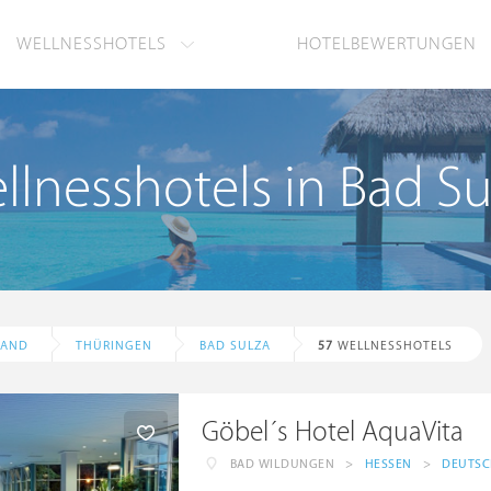
WELLNESSHOTELS
HOTELBEWERTUNGEN
llnesshotels in Bad Su
LAND
THÜRINGEN
BAD SULZA
57
WELLNESSHOTELS
Göbel´s Hotel AquaVita
BAD WILDUNGEN
>
HESSEN
>
DEUTS