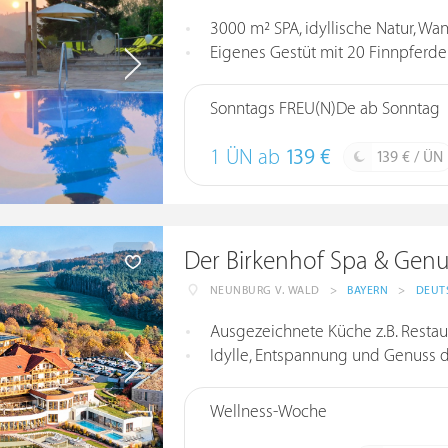
3000 m² SPA, idyllische Natur, Wa
Eigenes Gestüt mit 20 Finnpferde
Sonntags FREU(N)De ab Sonntag
1 ÜN ab
139 €
139 € / ÜN
Der Birkenhof Spa & Genu
NEUNBURG V. WALD
>
BAYERN
>
DEUT
Ausgezeichnete Küche z.B. Restauran
Idylle, Entspannung und Genuss d
Wellness-Woche