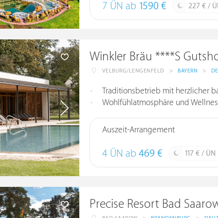
7 ÜN ab
1590 €
227 € / 
Winkler Bräu ****S Gutsho
VELBURG/LENGENFELD
>
BAYERN
>
D
Traditionsbetrieb mit herzlicher b
Wohlfühlatmosphäre und Wellnes
Auszeit-Arrangement
4 ÜN ab
469 €
117 € / ÜN
Precise Resort Bad Saar