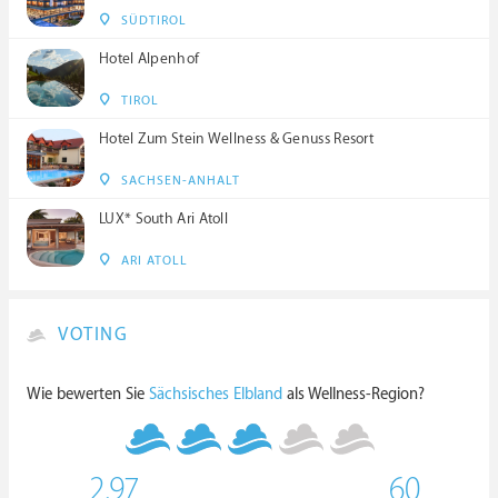
SÜDTIROL
Hotel Alpenhof
TIROL
Hotel Zum Stein Wellness & Genuss Resort
SACHSEN-ANHALT
LUX* South Ari Atoll
ARI ATOLL
VOTING
Wie bewerten Sie
Sächsisches Elbland
als Wellness-Region?
2.97
60