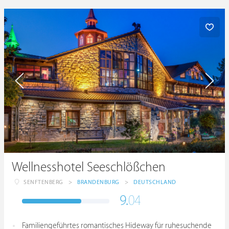
Wellnesshotel Seeschlößchen
SENFTENBERG
>
BRANDENBURG
>
DEUTSCHLAND
9.
04
Familiengeführtes romantisches Hideway für ruhesuchende