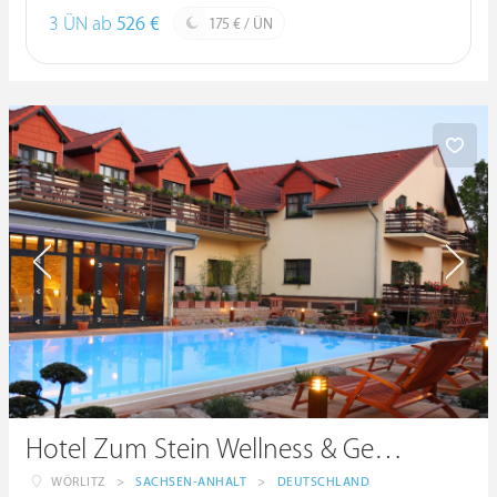
3 ÜN ab
526 €
175 € / ÜN
Hotel Zum Stein Wellness & Genuss Resort
WÖRLITZ
>
SACHSEN-ANHALT
>
DEUTSCHLAND