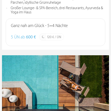
Pärchen, idyllische Grünruhelage
Großer Lounge- & SPA-Bereich, drei Restaurants, Ayurveda &
Yoga im Haus
Ganz nah am Glück - 5=4 Nächte
5 ÜN ab
600 €
120 € / ÜN