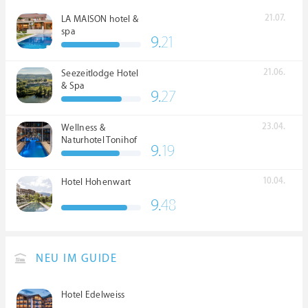
21.07.
LA MAISON hotel &
spa
9.
21
21.06.
Seezeitlodge Hotel
& Spa
9.
27
23.04.
Wellness &
Naturhotel Tonihof
9.
19
****S
10.04.
Hotel Hohenwart
9.
48
NEU IM GUIDE
Hotel Edelweiss