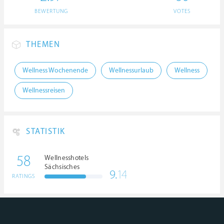
BEWERTUNG
VOTES
THEMEN
Wellness Wochenende
Wellnessurlaub
Wellness
Wellnessreisen
STATISTIK
58
Wellnesshotels
Sächsisches
9.
14
Elbland
RATINGS