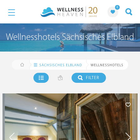
0
Wellnesshotels Sächsisches Elbland
SÄCHSISCHES ELBLAND
WELLNESSHOTELS
FILTER