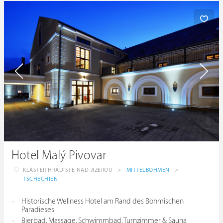
Hotel Malý Pivovar
KLÁSTER HRADISTE NAD JIZEROU
>
MITTELBÖHMEN
>
TSCHECHIEN
Historische Wellness Hotel am Rand des Böhmischen
Paradieses
Bierbad, Massage, Schwimmbad, Turnzimmer & Sauna