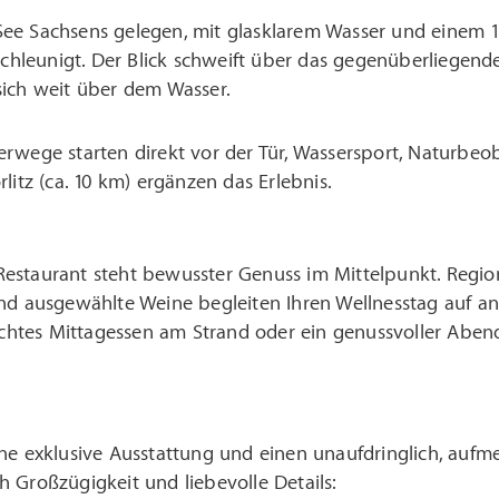
ee Sachsens gelegen, mit glasklarem Wasser und einem 16
tschleunigt. Der Blick schweift über das gegenüberliegende
sich weit über dem Wasser.
rwege starten direkt vor der Tür, Wassersport, Naturbeob
rlitz (ca. 10 km) ergänzen das Erlebnis.
staurant steht bewusster Genuss im Mittelpunkt. Regiona
und ausgewählte Weine begleiten Ihren Wellnesstag auf a
eichtes Mittagessen am Strand oder ein genussvoller Abend
ne exklusive Ausstattung und einen unaufdringlich, aufme
 Großzügigkeit und liebevolle Details: