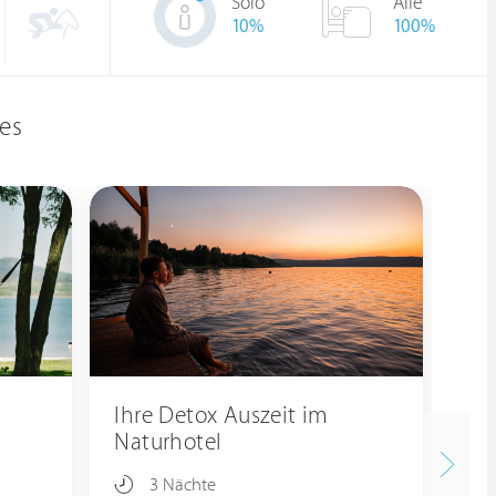
Solo
Alle
10
%
100%
es
Ihre Detox Auszeit im
Lo
Naturhotel
Na
3 Nächte