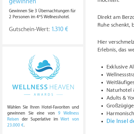
möchten.
gewinnen
Gewinnen Sie 3 Übernachtungen für
Direkt am Berzd
2 Personen im 4*S Wellnesshotel.
Ruhe schenkt, b
Gutschein-Wert:
1.310 €
Hier verschmel
Erlebnis, das w
Exklusive A
Wellnessstr
Weitläufige
Naturhotel 
Adults & Yo
Großzügige
Wählen Sie Ihren Hotel-Favoriten und
Harmonische
gewinnen Sie eine von
9 Wellness
Reisen
der Superlative im
Wert von
Die Insel de
23.000 €
.