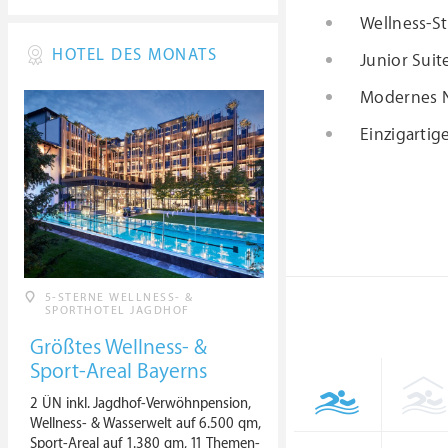
Wellness-S
HOTEL DES MONATS
Junior Sui
Modernes N
Einzigartig
5-STERNE WELLNESS- &
SPORTHOTEL JAGDHOF
Größtes Wellness- &
Sport-Areal Bayerns
2 ÜN inkl. Jagdhof-Verwöhnpension,
Wellness- & Wasserwelt auf 6.500 qm,
Sport-Areal auf 1.380 qm, 11 Themen-