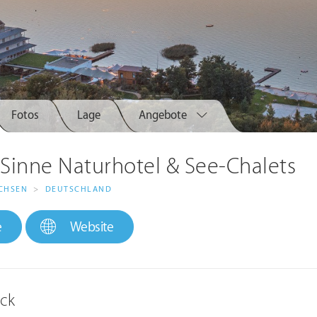
Fotos
Lage
Angebote
 Sinne Naturhotel & See-Chalets
CHSEN
>
DEUTSCHLAND
e
Website
ick