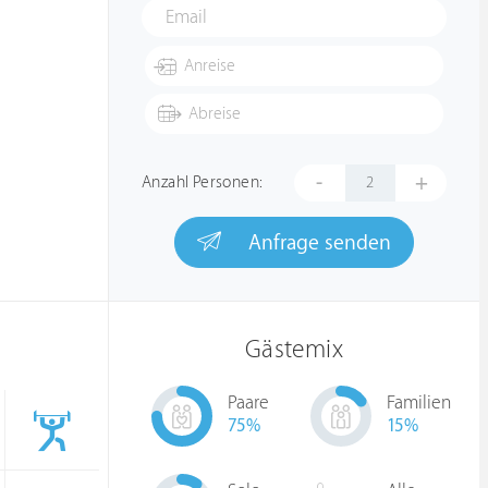
-
+
Anzahl Personen:
Anfrage senden
Gästemix
Paare
Familien
75
%
15
%