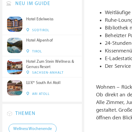
NEU IM GUIDE
Weitläufige
Hotel Edelweiss
Ruhe-Loung
Bibliothek 
SÜDTIROL
Beheizter 
Hotel Alpenhof
24-Stunden-
Kissenmenü
TIROL
E-Ladestat
Hotel Zum Stein Wellness &
Der Service
Genuss Resort
SACHSEN-ANHALT
LUX* South Ari Atoll
Wohnen – Rückz
Ob direkt an de
ARI ATOLL
Alle Zimmer, Ju
gestaltet. Groß
THEMEN
öffnen den Blick
Wellness Wochenende