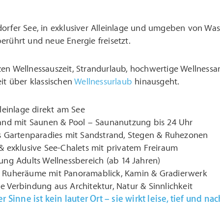
orfer See, in exklusiver Alleinlage und umgeben von Wasse
erührt und neue Energie freisetzt.
zen Wellnessauszeit, Strandurlaub, hochwertige Wellne
eit über klassischen
Wellnessurlaub
hinausgeht.
lleinlage direkt am See
and mit Saunen & Pool – Saunanutzung bis 24 Uhr
s Gartenparadies mit Sandstrand, Stegen & Ruhezonen
& exklusive See-Chalets mit privatem Freiraum
ung Adults Wellnessbereich (ab 14 Jahren)
 Ruheräume mit Panoramablick, Kamin & Gradierwerk
 Verbindung aus Architektur, Natur & Sinnlichkeit
r Sinne ist kein lauter Ort – sie wirkt leise, tief und nac