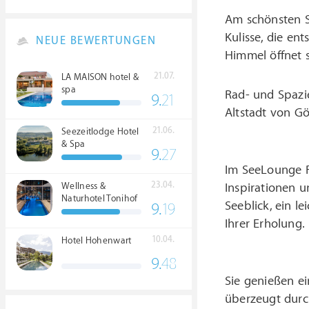
Am schönsten S
Kulisse, die en
NEUE BEWERTUNGEN
Himmel öffnet 
21.07.
LA MAISON hotel &
spa
Rad- und Spazie
9.
21
Altstadt von Gö
21.06.
Seezeitlodge Hotel
& Spa
9.
27
Im SeeLounge Re
23.04.
Inspirationen 
Wellness &
Naturhotel Tonihof
Seeblick, ein l
9.
19
****S
Ihrer Erholung.
10.04.
Hotel Hohenwart
9.
48
Sie genießen ei
überzeugt durch