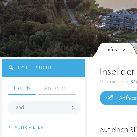
Infos
HOTEL SUCHE
Insel der
>
SA
GÖRLITZ
Hotels
Angebote
Anfrag
Land
+
MEHR FILTER
Auf einen Bl