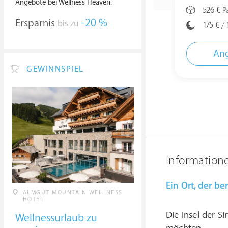
Angebote bei Wellness Heaven.
526 €
Pa
Ersparnis
-20 %
bis zu
175 €
/ 
Ang
GEWINNSPIEL
Information
Ein Ort, der b
ALMGUT MOUNTAIN WELLNESS
HOTEL
Die Insel der S
Wellnessurlaub zu