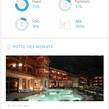
Paare
Familien
75
%
15
%
Solo
Alle
10
%
100%
HOTEL DES MONATS
HOTEL MASL