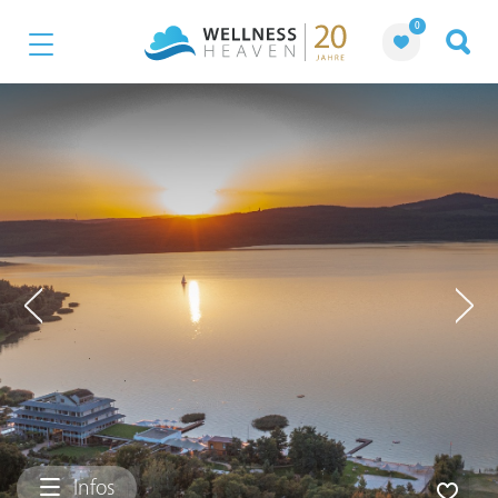
0
Infos