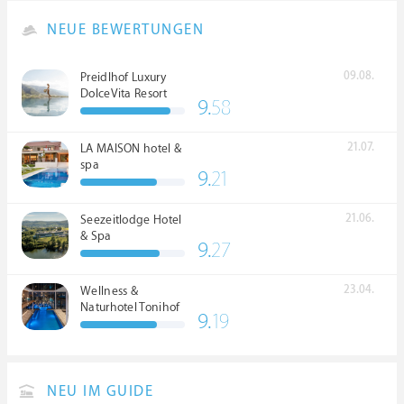
NEUE BEWERTUNGEN
09.08.
Preidlhof Luxury
DolceVita Resort
9.
58
*****
21.07.
LA MAISON hotel &
spa
9.
21
21.06.
Seezeitlodge Hotel
& Spa
9.
27
23.04.
Wellness &
Naturhotel Tonihof
9.
19
****S
NEU IM GUIDE