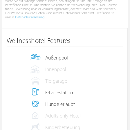
Wenn Sie auf "Anfrage senden" klicken, beauftragen Sie uns, Ihre Anfrage an das
betreffende Hotel zu übermitteln. Sie können der Verwendung Ihrer E-Mail-Adresse
für die Bewerbung unserer Vermittlungsdienste jederzeit kostenlos widersprechen.
Der Wellness Heaven® Hotel Guide nimmt Datenschutz sehr ernst. Hier finden Sie
unsere
Datenschutzerklärung
.
Wellnesshotel Features
Außenpool
Innenpool
Tiefgarage
E-Ladestation
Hunde erlaubt
Adults-only Hotel
Kinderbetreuung