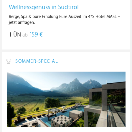
Wellnessgenuss in Südtirol
Berge, Spa & pure Erholung Eure Auszeit im 4*S Hotel MASL –
jetzt anfragen.
1
ÜN
159 €
ab
SOMMER-SPECIAL