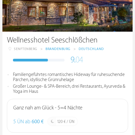
Wellnesshotel Seeschlößchen
SENFTENBERG
>
BRANDENBURG
>
DEUTSCHLAND
9.
04
Familiengeführtes romantisches Hideway für ruhesuchende
Pärchen, idyllische Grünruhelage
Großer Lounge- & SPA-Bereich, drei Restaurants, Ayurveda &
Yoga im Haus
Ganz nah am Glück - 5=4 Nächte
5 ÜN ab
600 €
120 € / ÜN