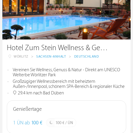
Hotel Zum Stein Wellness & Genuss Resort
WÖRLITZ
>
SACHSEN-ANHALT
>
DEUTSCHLAND
Vereinen Sie Wellness, Genuss & Natur - Direkt am UNESCO
Welterbe Wörlitzer Park
Großzügiger Wellnessbereich mit beheiztem
Außen-/Innenpool, schönem SPA-Bereich & regionaler Küche
29.4 km nach Bad Düben
Genießertage
1 ÜN ab
100 €
100 € / ÜN