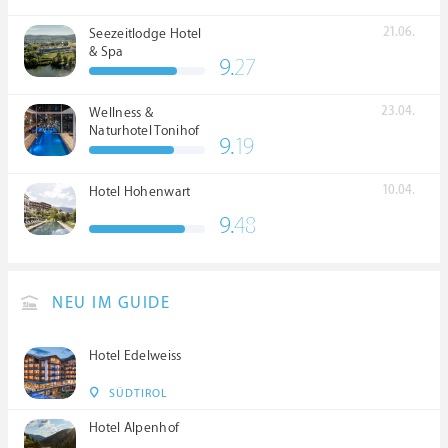
21.06.
Seezeitlodge Hotel
& Spa
9.
27
23.04.
Wellness &
Naturhotel Tonihof
9.
19
****S
10.04.
Hotel Hohenwart
9.
48
NEU IM GUIDE
Hotel Edelweiss
SÜDTIROL
Hotel Alpenhof