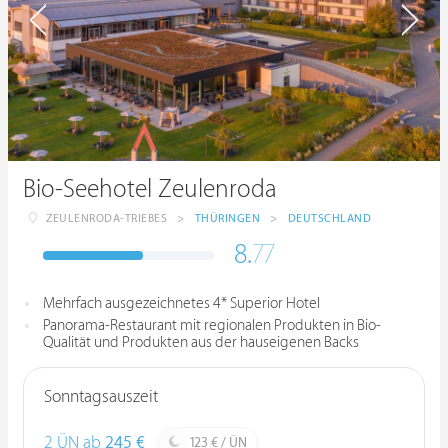
Bio-Seehotel Zeulenroda
ZEULENRODA-TRIEBES
>
THÜRINGEN
>
DEUTSCHLAND
8.
77
Mehrfach ausgezeichnetes 4* Superior Hotel
Panorama-Restaurant mit regionalen Produkten in Bio-
Qualität und Produkten aus der hauseigenen Backs
Sonntagsauszeit
2 ÜN ab
245 €
123 € / ÜN