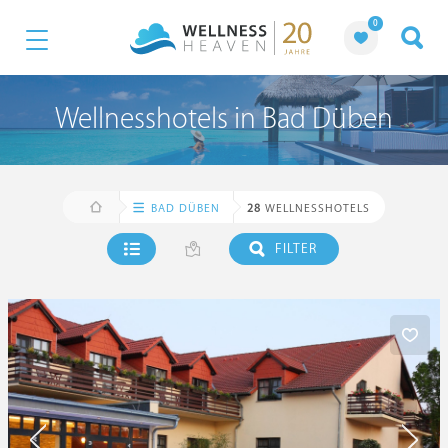
0
Wellnesshotels in Bad Düben
BAD DÜBEN
28
WELLNESSHOTELS
FILTER