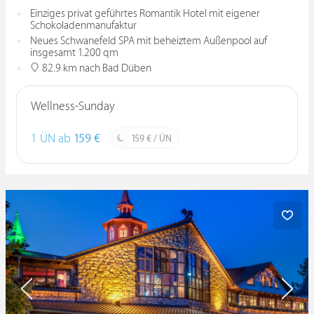
Einziges privat geführtes Romantik Hotel mit eigener
Schokoladenmanufaktur
Neues Schwanefeld SPA mit beheiztem Außenpool auf
insgesamt 1.200 qm
82.9 km nach Bad Düben
Wellness-Sunday
1 ÜN ab
159 €
159 € / ÜN