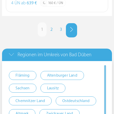
4 ÜN ab
639 €
160 € / ÜN
1
2
3
Regionen im Umkreis von Bad Düben
Fläming
Altenburger Land
Sachsen
Lausitz
Chemnitzer Land
Ostdeutschland
Altmark
Zwickauer Land