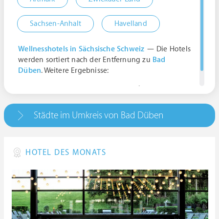
Sachsen-Anhalt
Havelland
Wellnesshotels in Sächsische Schweiz
— Die Hotels
werden sortiert nach der Entfernung zu
Bad
Düben
. Weitere Ergebnisse:
04849 Bad Düben, Deutschland | Sachsen
Städte im Umkreis von Bad Düben
HOTEL DES MONATS