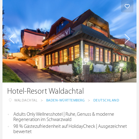
Hotel-Resort Waldachtal
WALDACHTAL
>
BADEN-WÜRTTEMBERG
>
DEUTSCHLAND
Adults Only Wellnesshotel | Ruhe, Genuss & moderne
Regeneration im Schwarzwald
98 % Gästezufriedenheit auf HolidayCheck | Ausgezeichnet
bewertet