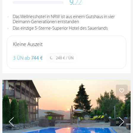
9.
22
Das Wellnesshotel in NRW ist aus einem Gutshaus in vier
Deimann-Generationen entstanden
Das einzige 5-Sterne-Superior Hotel des Sauerlands
Kleine Auszeit
3 ÜN ab
744 €
248 € / ÜN