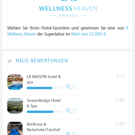
Wählen Sie Ihren Hotel-Favoriten und gewinnen Sie eine von
9
Wellness Reisen
der Superlative im
Wert von 23.000 €
.
NEUE BEWERTUNGEN
21.07.
LA MAISON hotel &
spa
9.
21
21.06.
Seezeitlodge Hotel
& Spa
9.
27
23.04.
Wellness &
Naturhotel Tonihof
9.
19