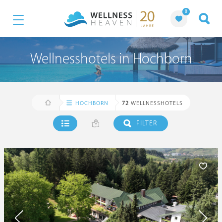
0
Wellnesshotels in Hochborn
HOCHBORN
72
WELLNESSHOTELS
FILTER