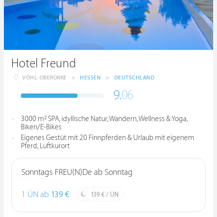
Hotel Freund
VÖHL-OBERORKE
>
HESSEN
>
DEUTSCHLAND
9.
06
3000 m² SPA, idyllische Natur, Wandern, Wellness & Yoga,
Biken/E-Bikes
Eigenes Gestüt mit 20 Finnpferden & Urlaub mit eigenem
Pferd, Luftkurort
Sonntags FREU(N)De ab Sonntag
1 ÜN ab
139 €
139 € / ÜN