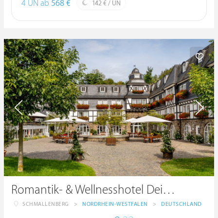
4 ÜN ab
568 €
142 € / ÜN
Romantik- & Wellnesshotel Deimann
SCHMALLENBERG
>
NORDRHEIN-WESTFALEN
>
DEUTSCHLAND