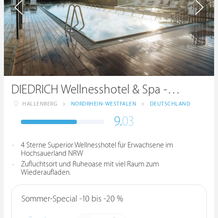
DIEDRICH Wellnesshotel & Spa - Hotel Diedrich OHG
HALLENBERG
>
NORDRHEIN-WESTFALEN
>
DEUTSCHLAND
9.
03
4 Sterne Superior Wellnesshotel für Erwachsene im
Hochsauerland NRW
Zufluchtsort und Ruheoase mit viel Raum zum
Wiederaufladen.
Sommer-Special -10 bis -20 %