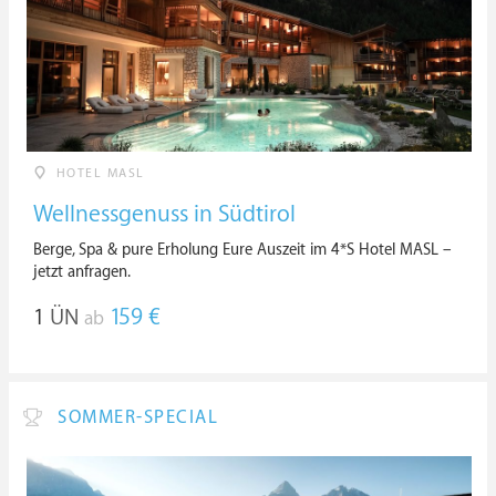
HOTEL MASL
Wellnessgenuss in Südtirol
Berge, Spa & pure Erholung Eure Auszeit im 4*S Hotel MASL –
jetzt anfragen.
1
ÜN
159 €
ab
SOMMER-SPECIAL