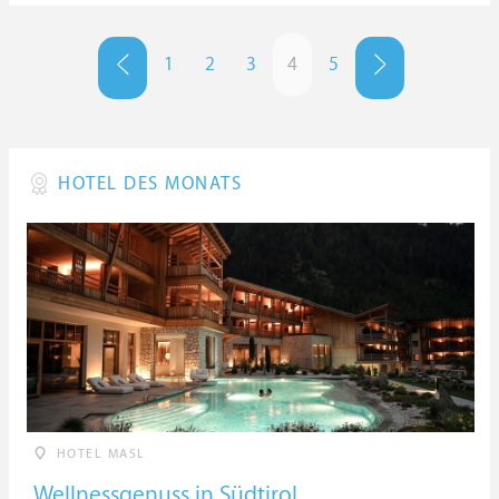
1
2
3
4
5
HOTEL DES MONATS
HOTEL MASL
Wellnessgenuss in Südtirol