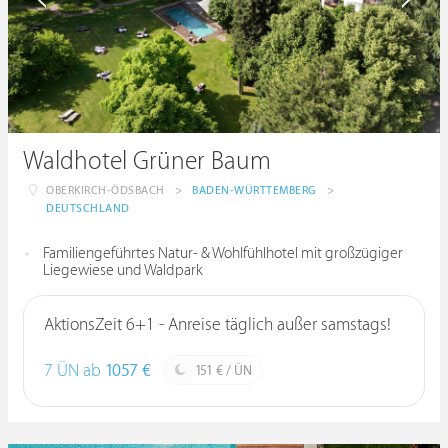
Waldhotel Grüner Baum
OBERKIRCH-ÖDSBACH
>
BADEN-WÜRTTEMBERG
>
DEUTSCHLAND
Familiengeführtes Natur- & Wohlfühlhotel mit großzügiger
Liegewiese und Waldpark
AktionsZeit 6+1 - Anreise täglich außer samstags!
7 ÜN ab
1057 €
151 € / ÜN