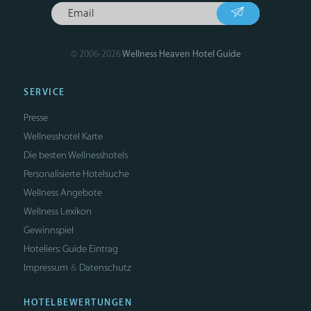
© 2006-2026
Wellness Heaven Hotel Guide
SERVICE
Presse
Wellnesshotel Karte
Die besten Wellnesshotels
Personalisierte Hotelsuche
Wellness Angebote
Wellness Lexikon
Gewinnspiel
Hoteliers: Guide Eintrag
Impressum
Datenschutz
&
HOTELBEWERTUNGEN