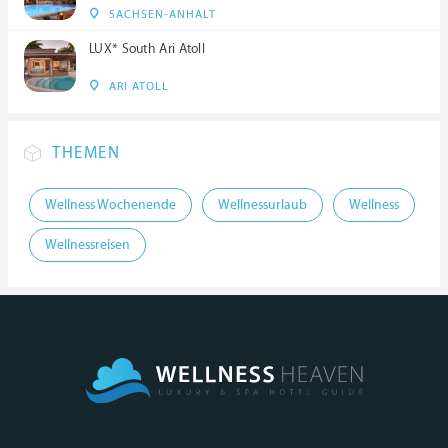
SACHSEN-ANHALT
LUX* South Ari Atoll
ARI ATOLL
THEMEN
Wellness Wochenende
Wellnessurlaub
Wellness
Wellnessreisen