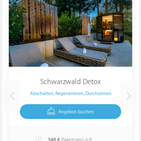
Schwarzwald Detox
Abschalten, Regenerieren, Durchatmen
Angebot buchen
348
€
Paketpreis p.P.