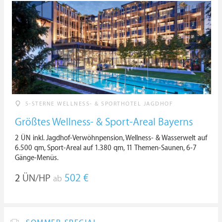
5-STERNE WELLNESS- & SPORTHOTEL JAGDHOF
Größtes Wellness- & Sport-Areal Bayerns
2 ÜN inkl. Jagdhof-Verwöhnpension, Wellness- & Wasserwelt auf
6.500 qm, Sport-Areal auf 1.380 qm, 11 Themen-Saunen, 6-7
Gänge-Menüs.
2
ÜN/HP
502 €
ab