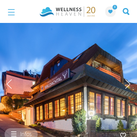
0
Infos