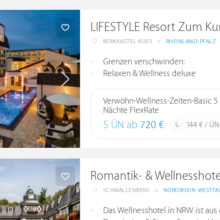
LIFESTYLE Resort Zum Ku
BERNKASTEL-KUES
>
RHEINLAND-PFALZ
Grenzen verschwinden:
Relaxen & Wellness deluxe
Verwöhn-Wellness-Zeiten-Basic 5
Nächte FlexRate
5 ÜN ab
720 €
144 € / ÜN
Romantik- & Wellnesshot
SCHMALLENBERG
>
NORDRHEIN-WESTFA
Das Wellnesshotel in NRW ist au