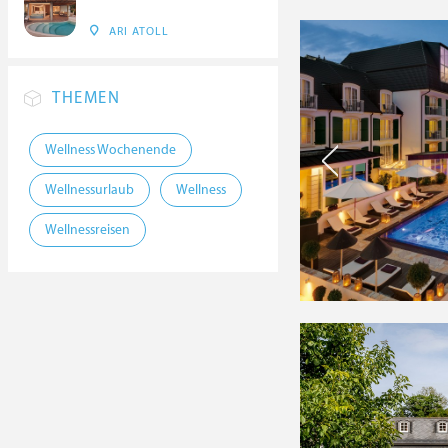
ARI ATOLL
THEMEN
Wellness Wochenende
Wellnessurlaub
Wellness
Wellnessreisen