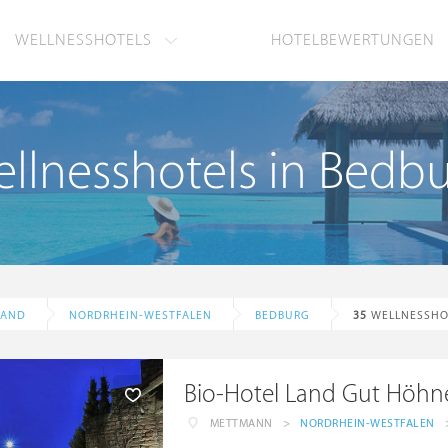
WELLNESSHOTELS
HOTELBEWERTUNGEN
llnesshotels in Bedb
LAND
NORDRHEIN-WESTFALEN
BEDBURG
35
WELLNESSHO
Bio-Hotel Land Gut Höhn
METTMANN
>
NORDRHEIN-WESTFALEN