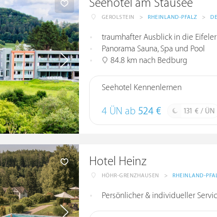
Seehotel am Stausee
GEROLSTEIN
>
RHEINLAND-PFALZ
>
D
traumhafter Ausblick in die Eifel
Panorama Sauna, Spa und Pool
84.8 km nach Bedburg
Seehotel Kennenlernen
4 ÜN ab
524 €
131 € / ÜN
Hotel Heinz
HÖHR-GRENZHAUSEN
>
RHEINLAND-PFA
Persönlicher & individueller Servi