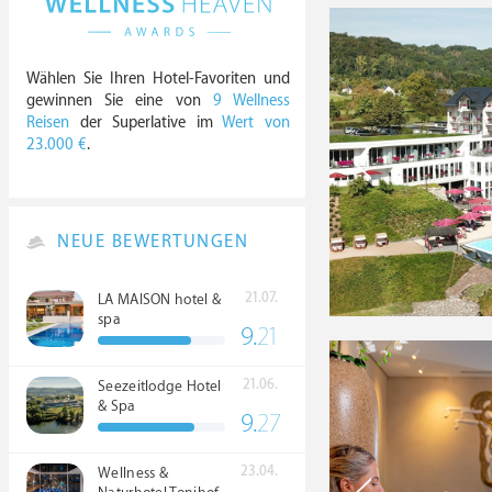
Wählen Sie Ihren Hotel-Favoriten und
gewinnen Sie eine von
9 Wellness
Reisen
der Superlative im
Wert von
23.000 €
.
NEUE BEWERTUNGEN
21.07.
LA MAISON hotel &
spa
9.
21
21.06.
Seezeitlodge Hotel
& Spa
9.
27
23.04.
Wellness &