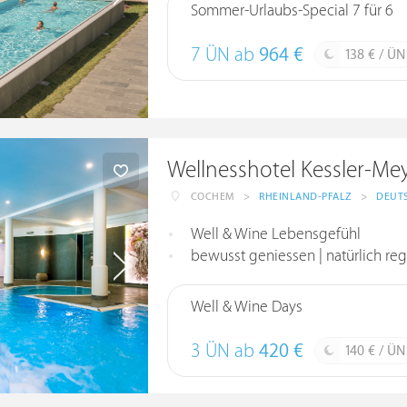
Sommer-Urlaubs-Special 7 für 6
7 ÜN ab
964 €
138 € / ÜN
Wellnesshotel Kessler-Me
COCHEM
>
RHEINLAND-PFALZ
>
DEUT
Well & Wine Lebensgefühl
bewusst geniessen | natürlich regi
Well & Wine Days
3 ÜN ab
420 €
140 € / ÜN