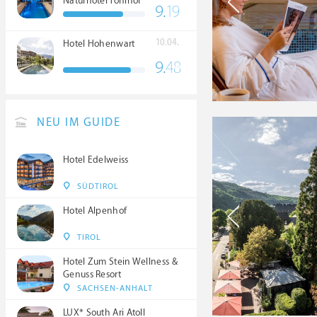
Naturhotel Tonihof
9.
19
****S
10.04.
Hotel Hohenwart
9.
48
NEU IM GUIDE
Hotel Edelweiss
SÜDTIROL
Hotel Alpenhof
TIROL
Hotel Zum Stein Wellness &
Genuss Resort
SACHSEN-ANHALT
LUX* South Ari Atoll