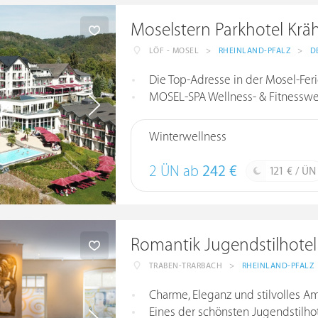
Moselstern Parkhotel Krä
LÖF - MOSEL
>
RHEINLAND-PFALZ
>
D
Die Top-Adresse in der Mosel-Fer
MOSEL-SPA Wellness- & Fitnesswe
Winterwellness
2 ÜN ab
242 €
121 € / ÜN
Romantik Jugendstilhotel
TRABEN-TRARBACH
>
RHEINLAND-PFALZ
Charme, Eleganz und stilvolles A
Eines der schönsten Jugendstilho