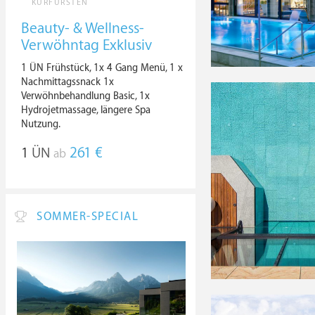
KURFÜRSTEN
Beauty- & Wellness-
Verwöhntag Exklusiv
1 ÜN Frühstück, 1x 4 Gang Menü, 1 x
Nachmittagssnack 1x
Verwöhnbehandlung Basic, 1x
Hydrojetmassage, längere Spa
Nutzung.
1
ÜN
261 €
ab
SOMMER-SPECIAL