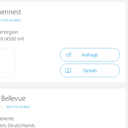
hennest
EUTSCHLAND
ienregion
lt (4500 m²)
Anfrage
Details
 Bellevue
>
DEUTSCHLAND
mbiente
tels Deutschlands