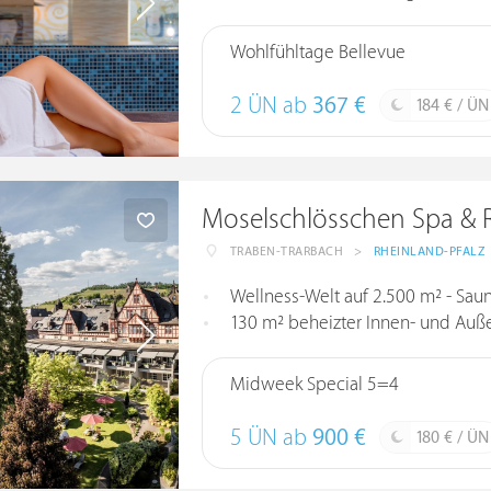
Wohlfühltage Bellevue
2 ÜN ab
367 €
184 € / ÜN
Moselschlösschen Spa & 
TRABEN-TRARBACH
>
RHEINLAND-PFALZ
Wellness-Welt auf 2.500 m² - Sauna
130 m² beheizter Innen- und Auß
Midweek Special 5=4
5 ÜN ab
900 €
180 € / ÜN