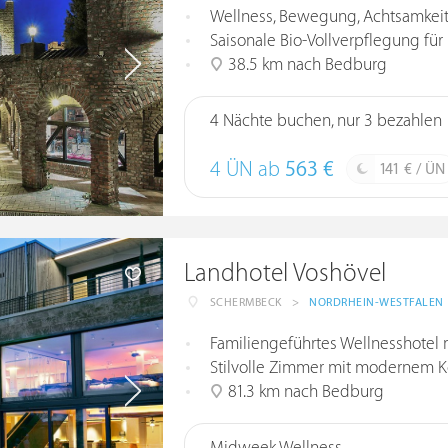
Wellness, Bewegung, Achtsamkeit
Saisonale Bio-Vollverpflegung für
38.5 km nach Bedburg
4 Nächte buchen, nur 3 bezahlen
4 ÜN ab
563 €
141 € / ÜN
Landhotel Voshövel
SCHERMBECK
>
NORDRHEIN-WESTFALEN
Familiengeführtes Wellnesshotel 
Stilvolle Zimmer mit modernem 
81.3 km nach Bedburg