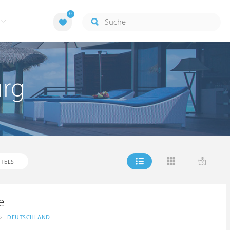
0
urg
TELS
e
>
DEUTSCHLAND