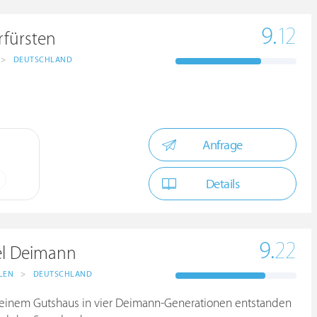
9.
12
rfürsten
>
DEUTSCHLAND
Anfrage
Details
9.
22
el Deimann
LEN
>
DEUTSCHLAND
s einem Gutshaus in vier Deimann-Generationen entstanden