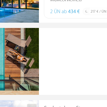
Midweek Wellness
2 ÜN ab
434 €
217 € / ÜN