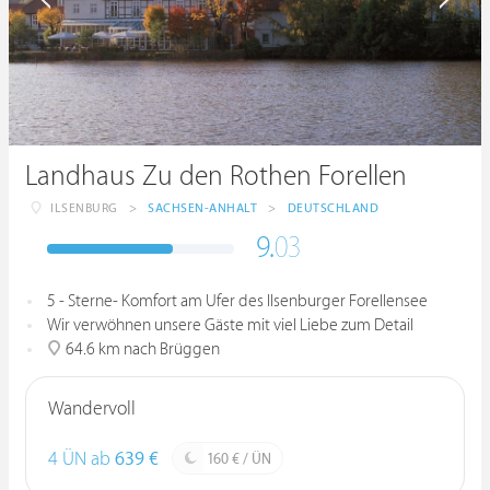
Landhaus Zu den Rothen Forellen
ILSENBURG
>
SACHSEN-ANHALT
>
DEUTSCHLAND
9.
03
5 - Sterne- Komfort am Ufer des Ilsenburger Forellensee
Wir verwöhnen unsere Gäste mit viel Liebe zum Detail
64.6 km nach Brüggen
Wandervoll
4 ÜN ab
639 €
160 € / ÜN