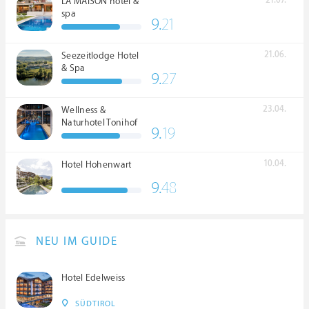
LA MAISON hotel &
spa
9.
21
21.06.
Seezeitlodge Hotel
& Spa
9.
27
23.04.
Wellness &
Naturhotel Tonihof
9.
19
****S
10.04.
Hotel Hohenwart
9.
48
NEU IM GUIDE
Hotel Edelweiss
SÜDTIROL