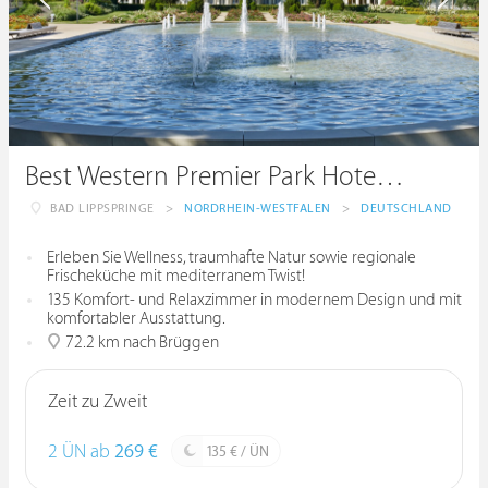
Best Western Premier Park Hotel & Spa
BAD LIPPSPRINGE
>
NORDRHEIN-WESTFALEN
>
DEUTSCHLAND
Erleben Sie Wellness, traumhafte Natur sowie regionale
Frischeküche mit mediterranem Twist!
135 Komfort- und Relaxzimmer in modernem Design und mit
komfortabler Ausstattung.
72.2 km nach Brüggen
Zeit zu Zweit
2 ÜN ab
269 €
135 € / ÜN