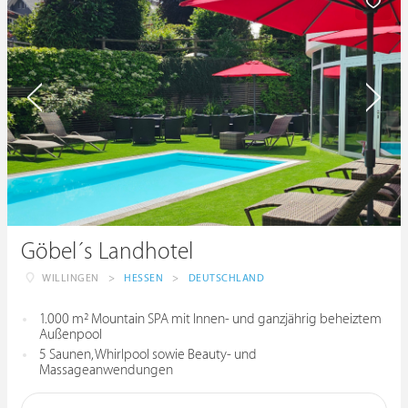
Göbel´s Landhotel
WILLINGEN
>
HESSEN
>
DEUTSCHLAND
1.000 m² Mountain SPA mit Innen- und ganzjährig beheiztem
Außenpool
5 Saunen, Whirlpool sowie Beauty- und
Massageanwendungen