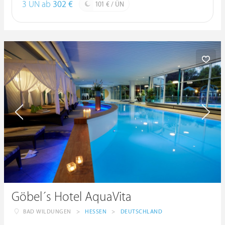
3 ÜN ab
302 €
101 € / ÜN
Göbel´s Hotel AquaVita
BAD WILDUNGEN
>
HESSEN
>
DEUTSCHLAND