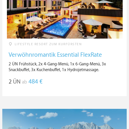
LIFESTYLE RESORT ZUM KURFÜRSTEN
Verwöhnromantik Essential FlexRate
2 ÜN Frühstück, 2x 4-Gang-Menü, 1x 6-Gang-Menü, 3x
Snackbuffet, 3x Kuchenbuffet, 1x Hydrojetmassage.
2
ÜN
484 €
ab