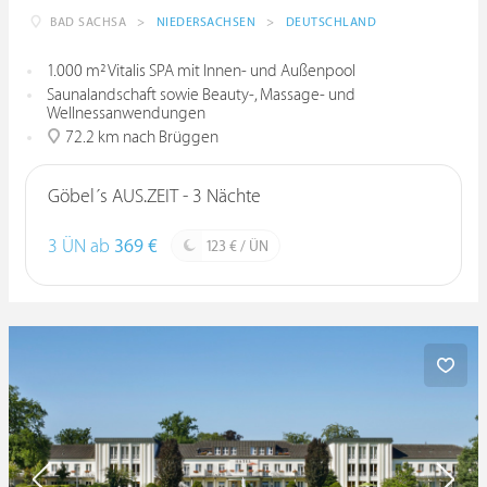
BAD SACHSA
>
NIEDERSACHSEN
>
DEUTSCHLAND
1.000 m² Vitalis SPA mit Innen- und Außenpool
Saunalandschaft sowie Beauty-, Massage- und
Wellnessanwendungen
72.2 km nach Brüggen
Göbel´s AUS.ZEIT - 3 Nächte
3 ÜN ab
369 €
123 € / ÜN