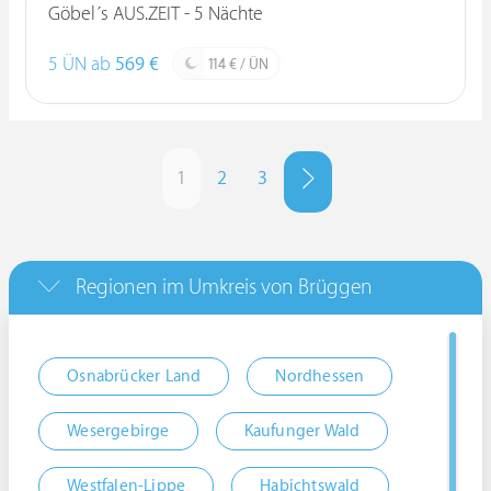
Göbel´s AUS.ZEIT - 5 Nächte
5 ÜN ab
569 €
114 € / ÜN
1
2
3
Regionen im Umkreis von Brüggen
Osnabrücker Land
Nordhessen
Wesergebirge
Kaufunger Wald
Westfalen-Lippe
Habichtswald