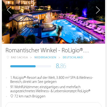
Romantischer Winkel - RoLigio® & Wellness Resort
BAD SACHSA
>
NIEDERSACHSEN
>
DEUTSCHLAND
8.
86
1. RoLigio®-Resort auf der Welt, 3.800 m² SPA & Wellness-
Bereich, direkt am See gelegen
91 Wohlfühlzimmer, einzigartiges und mehrfach
ausgezeichnetes Wellness- & Lebenskonzept RoLigio®
72 km nach Brüggen