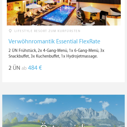
LIFESTYLE RESORT ZUM KURFÜRSTEN
Verwöhnromantik Essential FlexRate
2 ÜN Frühstück, 2x 4-Gang-Menü, 1x 6-Gang-Menü, 3x
Snackbuffet, 3x Kuchenbuffet, 1x Hydrojetmassage.
2
ÜN
484 €
ab