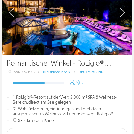
Romantischer Winkel - RoLigio® & Wellness Resort
BAD SACHSA
>
NIEDERSACHSEN
>
DEUTSCHLAND
8.
86
1. RoLigio®-Resort auf der Welt, 3.800 m² SPA & Wellness-
Bereich, direkt am See gelegen
91 Wohlfühlzimmer, einzigartiges und mehrfach
ausgezeichnetes Wellness- & Lebenskonzept RoLigio®
83.4 km nach Peine