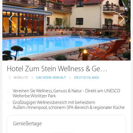
Hotel Zum Stein Wellness & Genuss Resort
WÖRLITZ
>
SACHSEN-ANHALT
>
DEUTSCHLAND
Vereinen Sie Wellness, Genuss & Natur - Direkt am UNESCO
Welterbe Wörlitzer Park
Großzügiger Wellnessbereich mit beheiztem
Außen-/Innenpool, schönem SPA-Bereich & regionaler Küche
Genießertage