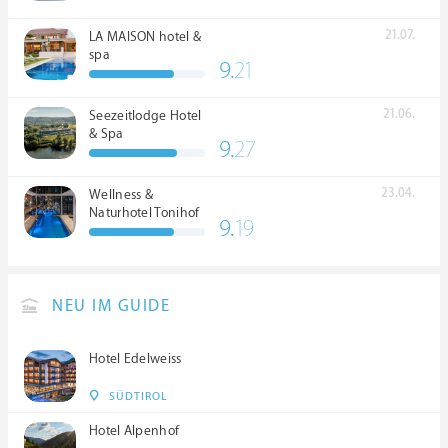
21.07.
LA MAISON hotel &
spa
9.
21
21.06.
Seezeitlodge Hotel
& Spa
9.
27
23.04.
Wellness &
Naturhotel Tonihof
9.
19
****S
NEU IM GUIDE
Hotel Edelweiss
SÜDTIROL
Hotel Alpenhof