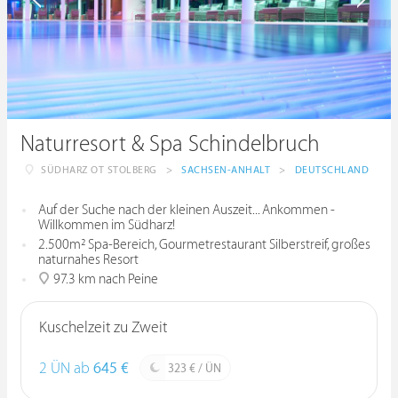
Naturresort & Spa Schindelbruch
SÜDHARZ OT STOLBERG
>
SACHSEN-ANHALT
>
DEUTSCHLAND
Auf der Suche nach der kleinen Auszeit... Ankommen -
Willkommen im Südharz!
2.500m² Spa-Bereich, Gourmetrestaurant Silberstreif, großes
naturnahes Resort
97.3 km nach Peine
Kuschelzeit zu Zweit
2 ÜN ab
645 €
323 € / ÜN