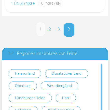
1 ÜN ab
100 €
100 € / ÜN
1
2
3
Regionen im Umkreis von Peine
Harzvorland
Osnabrücker Land
Oberharz
Weserbergland
Lüneburger Heide
Harz