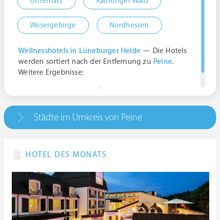
Unterharz
Kaufunger Wald
Wesergebirge
Nordhessen
Wellnesshotels in Lüneburger Heide
— Die Hotels
werden sortiert nach der Entfernung zu
Peine
.
Weitere Ergebnisse:
Peine, Deutschland | Niedersachsen
Städte im Umkreis von Peine
HOTEL DES MONATS