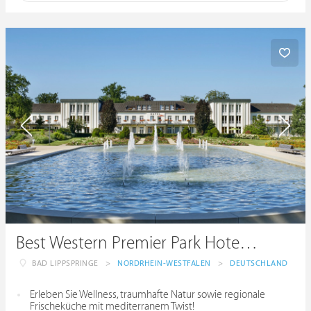
Best Western Premier Park Hotel & Spa
BAD LIPPSPRINGE
>
NORDRHEIN-WESTFALEN
>
DEUTSCHLAND
Erleben Sie Wellness, traumhafte Natur sowie regionale
Frischeküche mit mediterranem Twist!