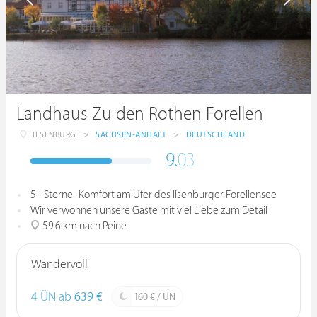
Landhaus Zu den Rothen Forellen
ILSENBURG
>
SACHSEN-ANHALT
>
DEUTSCHLAND
9.
03
5 - Sterne- Komfort am Ufer des Ilsenburger Forellensee
Wir verwöhnen unsere Gäste mit viel Liebe zum Detail
59.6 km nach Peine
Wandervoll
4 ÜN ab
639 €
160 € / ÜN