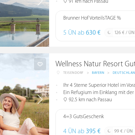
91 km nach Passau
Brunner Hof VorteilsTAGE %
5 ÜN ab
630 €
126 € / ÜN
Wellness Natur Resort G
TEISENDORF
>
BAYERN
>
DEUTSCHLA
Ihr 4 Sterne Superior Hotel im Vo
Ein Refugium im Einklang mit der
92.5 km nach Passau
4=3 GutsGeschenk
4 ÜN ab
395 €
99 € / ÜN