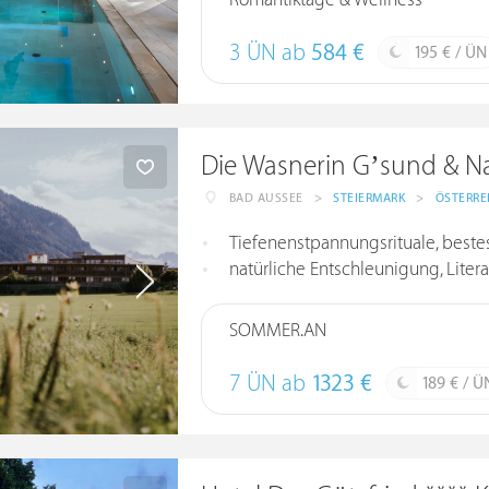
Romantiktage & Wellness
3 ÜN ab
584 €
195 € / ÜN
Die Wasnerin G’sund & Na
BAD AUSSEE
>
STEIERMARK
>
ÖSTERRE
Tiefenenstpannungsrituale, beste
natürliche Entschleunigung, Liter
SOMMER.AN
7 ÜN ab
1323 €
189 € / Ü