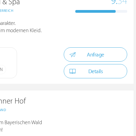
9.
34
 & Spa
ERREICH
arakter.
 im modernen Kleid.
Anfrage
ÜN
Details
nner Hof
AND
im Bayerischen Wald
n!