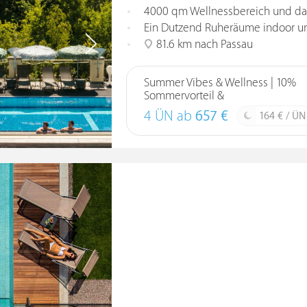
4000 qm Wellnessbereich und da
Ein Dutzend Ruheräume indoor u
81.6 km nach Passau
Summer Vibes & Wellness | 10%
Sommervorteil &
4 ÜN ab
657 €
164 € / ÜN