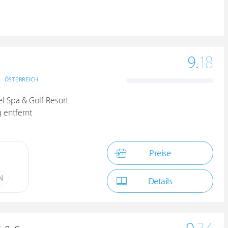
9.
18
ÖSTERREICH
el Spa & Golf Resort
 entfernt
Preise
N
Details