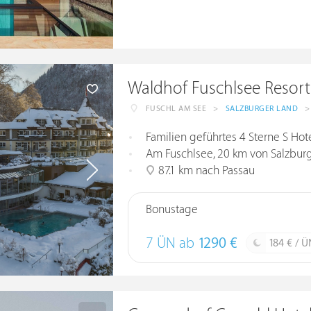
Waldhof Fuschlsee Resort
FUSCHL AM SEE
>
SALZBURGER LAND
>
Familien geführtes 4 Sterne S Hot
Am Fuschlsee, 20 km von Salzburg
87.1 km nach Passau
Bonustage
7 ÜN ab
1290 €
184 € / Ü