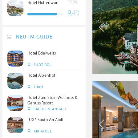
10.04.
Hotel Hohenwart
9.
48
NEU IM GUIDE
Hotel Edelweiss
SÜDTIROL
Hotel Alpenhof
TIROL
Hotel Zum Stein Wellness &
Genuss Resort
SACHSEN-ANHALT
LUX* South Ari Atoll
ARI ATOLL