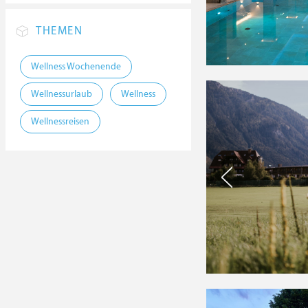
THEMEN
Wellness Wochenende
Wellnessurlaub
Wellness
Wellnessreisen