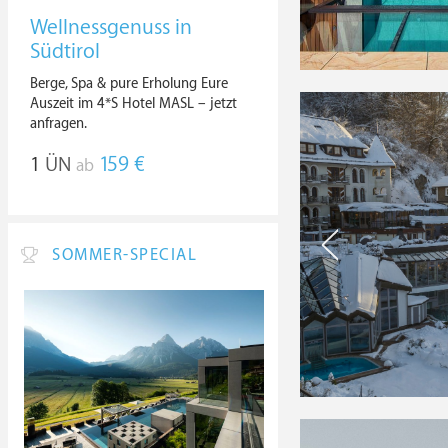
Wellnessgenuss in
Südtirol
Berge, Spa & pure Erholung Eure
Auszeit im 4*S Hotel MASL – jetzt
anfragen.
1
ÜN
159 €
ab
SOMMER-SPECIAL