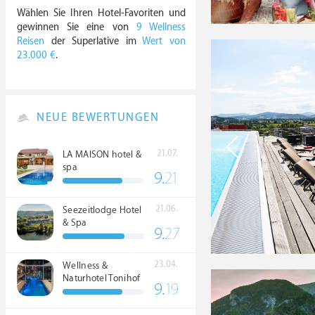
Wählen Sie Ihren Hotel-Favoriten und
gewinnen Sie eine von
9 Wellness
Reisen
der Superlative im
Wert von
23.000 €
.
NEUE BEWERTUNGEN
21.07.
LA MAISON hotel &
spa
9.
21
21.06.
Seezeitlodge Hotel
& Spa
9.
27
23.04.
Wellness &
Naturhotel Tonihof
9.
19
****S