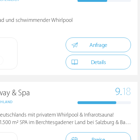
ebad und schwimmender Whirlpool
Anfrage
Details
9.
18
away & Spa
CHLAND
Deutschlands mit privatem Whirlpool & Infrarotsauna!
0 m² SPA im Berchtesgadener Land bei Salzburg & Bad Reichenhall
Preise