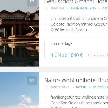
Genussdorf Gmachl Hotel
BERGHEIM
>
SALZBURGER LAND
>
ÖST
Ein Hotel mit dörflich urbanem Ch
Gelebte Tradition mit viel Gespür
88 km nach Passau
Sommertage
4 ÜN ab
1040 €
260 € / 
Natur- Wohlfühlhotel Bru
ARNSCHWANG
>
BAYERN
>
DEUTSCHL
familiengeführtes Wellnesshotel 
Genießen Sie das feine Landlebe