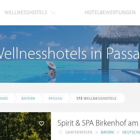
WELLNESSHOTELS
HOTELBEWERTUNGEN
ellnesshotels in Pass
LAND
BAYERN
PASSAU
173
WELLNESSHOTELS
Spirit & SPA Birkenhof am
GRAFENWIESEN
>
BAYERN
>
DEUTSCH