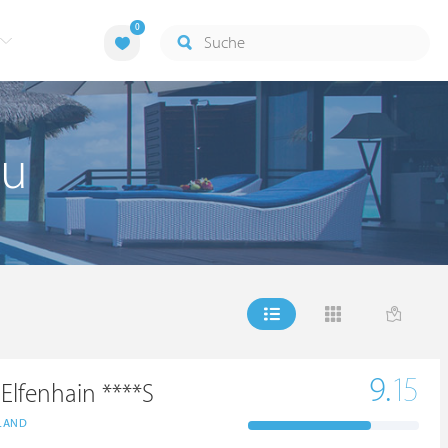
0
au
9.
15
 Elfenhain ****S
LAND