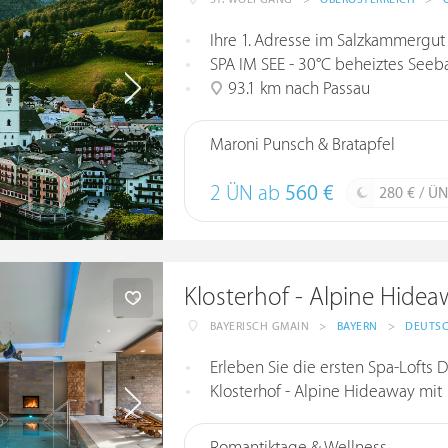
Ihre 1. Adresse im Salzkammergut
SPA IM SEE - 30°C beheiztes Se
93.1 km nach Passau
Maroni Punsch & Bratapfel
2 ÜN ab
560 €
280 € / ÜN
Klosterhof - Alpine Hide
BAYERISCH GMAIN
>
BAYERN
>
DEUTS
Erleben Sie die ersten Spa-Lofts 
Klosterhof - Alpine Hideaway mit 1.50