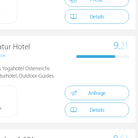
Details
9.
21
tur Hotel
ICH
s Yogahotel Österreichs
aturhotel, Outdoor-Guides
Anfrage
N
Details