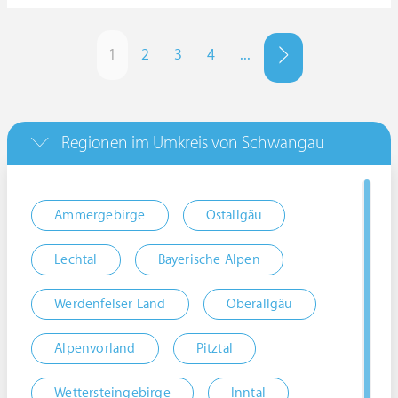
1
2
3
4
...
Regionen im Umkreis von Schwangau
Ammergebirge
Ostallgäu
Lechtal
Bayerische Alpen
Werdenfelser Land
Oberallgäu
Alpenvorland
Pitztal
Wettersteingebirge
Inntal