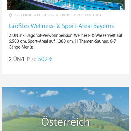
5-STERNE WELLNESS- & SPORTHOTEL JAGDHOF
Größtes Wellness- & Sport-Areal Bayerns
2 ÜN inkl. Jagdhof-Verwöhnpension, Wellness- & Wasserwelt auf
6.500 qm, Sport-Areal auf 1.380 qm, 11 Themen-Saunen, 6-7
Gänge-Menüs.
2
ÜN/HP
502 €
ab
Österreich