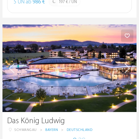
5 ÜN ab
986 €
197 € / ÜN
Das König Ludwig
SCHWANGAU
>
BAYERN
>
DEUTSCHLAND