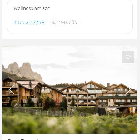
wellness am see
4 ÜN ab
775 €
194 € / ÜN