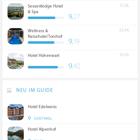
21.06.
Seezeitlodge Hotel
& Spa
9.
27
23.04.
Wellness &
Naturhotel Tonihof
9.
19
****S
10.04.
Hotel Hohenwart
9.
48
NEU IM GUIDE
Hotel Edelweiss
SÜDTIROL
Hotel Alpenhof