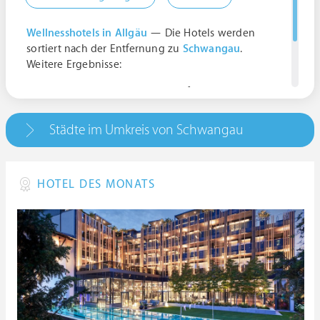
Wellnesshotels in Allgäu
— Die Hotels werden
sortiert nach der Entfernung zu
Schwangau
.
Weitere Ergebnisse:
Kinderhort der Arbeiterwohlfahrt, Von-
Freyberg-Straße 2, 87629 Füssen, Deutschland |
Bavaria
Städte im Umkreis von Schwangau
HOTEL DES MONATS