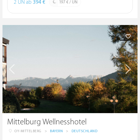
2 ÜN ab
394 €
197 € / ÜN
Mittelburg Wellnesshotel
OY-MITTELBERG
>
BAYERN
>
DEUTSCHLAND