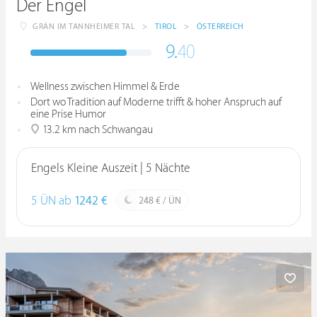
Der Engel
GRÄN IM TANNHEIMER TAL
>
TIROL
>
ÖSTERREICH
9.
40
Wellness zwischen Himmel & Erde
Dort wo Tradition auf Moderne trifft & hoher Anspruch auf
eine Prise Humor
13.2 km nach Schwangau
Engels Kleine Auszeit | 5 Nächte
5 ÜN ab
1242 €
248 € / ÜN