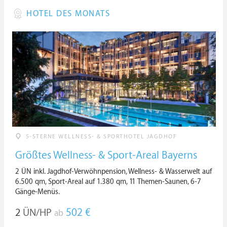
HOTEL DES MONATS
5-STERNE WELLNESS- & SPORTHOTEL JAGDHOF
Größtes Wellness- & Sport-Areal Bayerns
2 ÜN inkl. Jagdhof-Verwöhnpension, Wellness- & Wasserwelt auf
6.500 qm, Sport-Areal auf 1.380 qm, 11 Themen-Saunen, 6-7
Gänge-Menüs.
2
ÜN/HP
502 €
ab