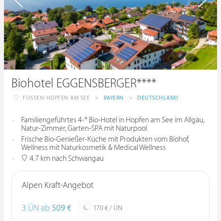
Biohotel EGGENSBERGER****
FÜSSEN-HOPFEN AM SEE
>
BAYERN
>
DEUTSCHLAND
Familiengeführtes 4-* Bio-Hotel in Hopfen am See im Allgäu,
Natur-Zimmer, Garten-SPA mit Naturpool
Frische Bio-Genießer-Küche mit Produkten vom Biohof,
Wellness mit Naturkosmetik & Medical Wellness
4.7 km nach Schwangau
Alpen Kraft-Angebot
3 ÜN ab
509 €
170 € / ÜN