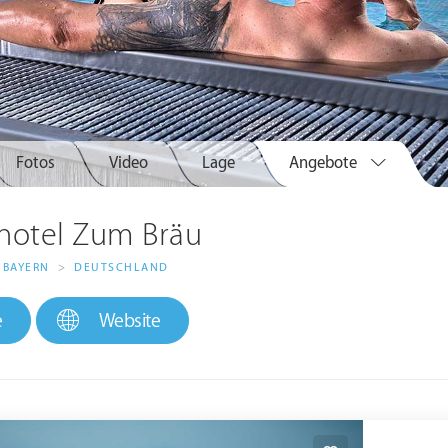
Fotos
Video
Lage
Angebote
hotel Zum Bräu
BAYERN
>
DEUTSCHLAND
e
Website