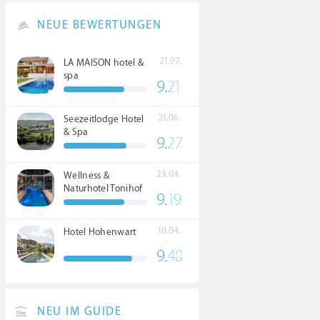
NEUE BEWERTUNGEN
21.07.
LA MAISON hotel &
spa
9.
21
21.06.
Seezeitlodge Hotel
& Spa
9.
27
23.04.
Wellness &
Naturhotel Tonihof
9.
19
****S
10.04.
Hotel Hohenwart
9.
48
NEU IM GUIDE