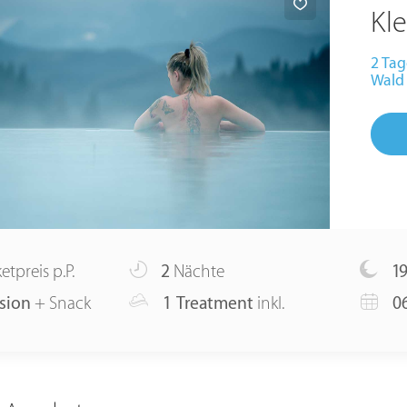
Kl
2 Ta
Wald
etpreis p.P.
2
Nächte
1
sion
+ Snack
1 Treatment
inkl.
06