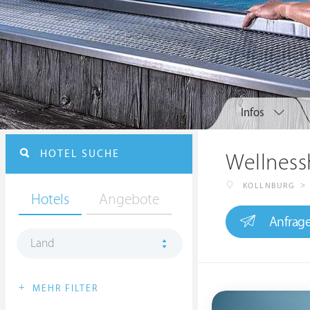
Infos
HOTEL SUCHE
Wellness
>
KOLLNBURG
Hotels
Angebote
Anfrag
Land
+
MEHR FILTER