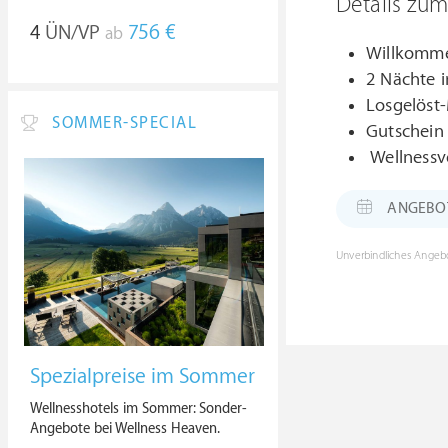
Details zu
4
ÜN/VP
756 €
ab
Willkomme
2 Nächte i
Losgelöst
SOMMER-SPECIAL
Gutschein 
Wellnessv
ANGEBOT: 
Unverbindliches Angebo
Spezialpreise im Sommer
Wellnesshotels im Sommer: Sonder-
Angebote bei Wellness Heaven.