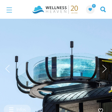
0
Infos