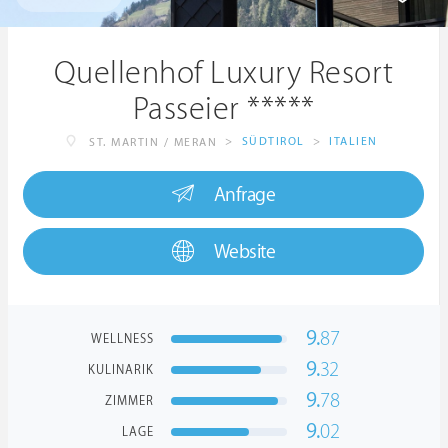
Quellenhof Luxury Resort
Passeier *****
>
SÜDTIROL
>
ITALIEN
ST. MARTIN / MERAN
Anfrage
Website
9.
87
WELLNESS
9.
32
KULINARIK
9.
78
ZIMMER
9.
02
LAGE