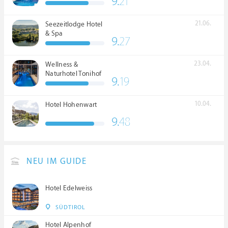
9.
21
21.06.
Seezeitlodge Hotel
& Spa
9.
27
23.04.
Wellness &
Naturhotel Tonihof
9.
19
****S
10.04.
Hotel Hohenwart
9.
48
NEU IM GUIDE
Hotel Edelweiss
SÜDTIROL
Hotel Alpenhof