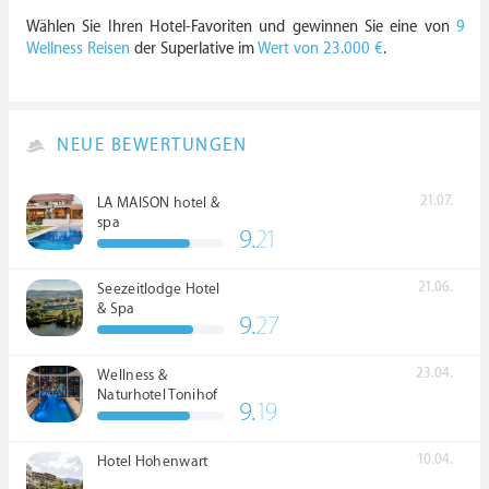
Wählen Sie Ihren Hotel-Favoriten und gewinnen Sie eine von
9
Wellness Reisen
der Superlative im
Wert von 23.000 €
.
NEUE BEWERTUNGEN
21.07.
LA MAISON hotel &
spa
9.
21
21.06.
Seezeitlodge Hotel
& Spa
9.
27
23.04.
Wellness &
Naturhotel Tonihof
9.
19
****S
10.04.
Hotel Hohenwart