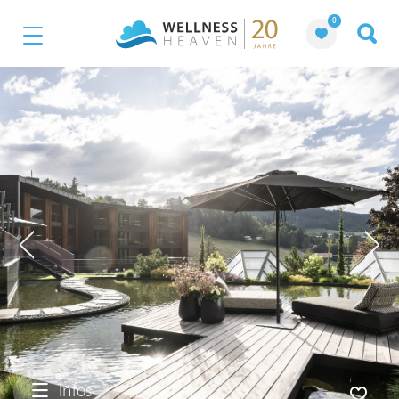
0
Infos