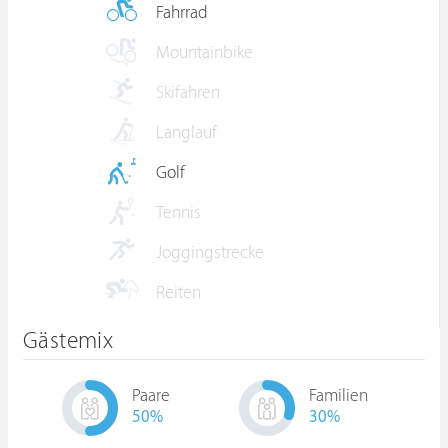
Fahrrad
Mountainbike
Skifahren
Langlauf
Golf
Tennis
Joggingstrecke
Reiten
Gästemix
Paare
Familien
50
%
30
%