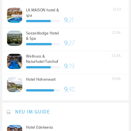
21.07.
LA MAISON hotel &
spa
9.
21
21.06.
Seezeitlodge Hotel
& Spa
9.
27
23.04.
Wellness &
Naturhotel Tonihof
9.
19
****S
10.04.
Hotel Hohenwart
9.
48
NEU IM GUIDE
Hotel Edelweiss