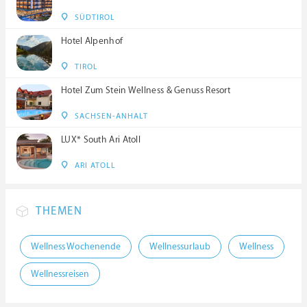
SÜDTIROL
Hotel Alpenhof
TIROL
Hotel Zum Stein Wellness & Genuss Resort
SACHSEN-ANHALT
LUX* South Ari Atoll
ARI ATOLL
THEMEN
Wellness Wochenende
Wellnessurlaub
Wellness
Wellnessreisen