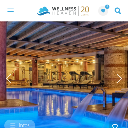
0
Infos