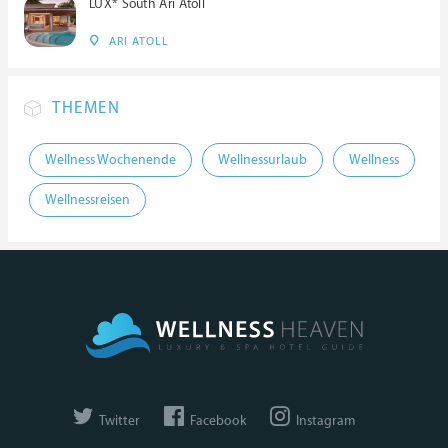
LUX* South Ari Atoll
ARI ATOLL
THEMEN
Wellness Wochenende
Wellnessurlaub
Wellness
Wellnessreisen
Twitter
Facebook
Instagram