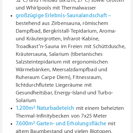
32°C) und Freibad (8x12m, 27°C) sowie Grotten
und Whirlpools mit Thermalwasser
großzügige Erlebnis-Saunalandschaft –
bestehend aus Zirbensauna, römischem
Dampfbad, Bergkristall-Tepidarium, Aroma-
und Kräutergrotten, Infrarot-Kabine,
Troadkast’n-Sauna im Freien mit Schüttdusche,
Kräutersauna, Salarium (tibetanisches
Salzsteintepidarium mit ergonomischen
Wärmebänken, Meersalzdampfbad und
Ruheraum Carpe Diem), Fitnessraum,
lichtdurchflutete Liegeräume mit
Gesundheitsbar, Energy-Island und Turbo-
Solarium
1.200m² Naturbadeteich
mit einem beheizten
Thermal-Infinitybecken von 7x25 Meter
7.600m² Garten- und Erholungsfläche
mit
altem Baumbestand und vielen Biotopen,