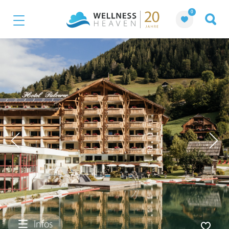
0
Infos