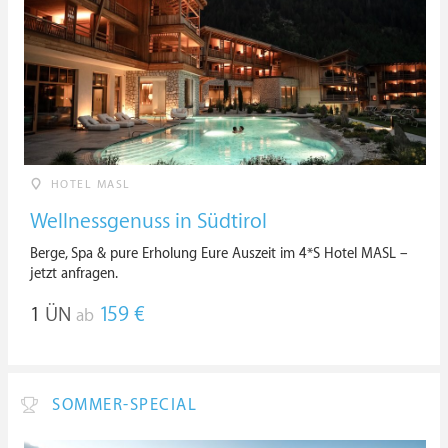
HOTEL MASL
Wellnessgenuss in Südtirol
Berge, Spa & pure Erholung Eure Auszeit im 4*S Hotel MASL –
jetzt anfragen.
1
ÜN
159 €
ab
SOMMER-SPECIAL