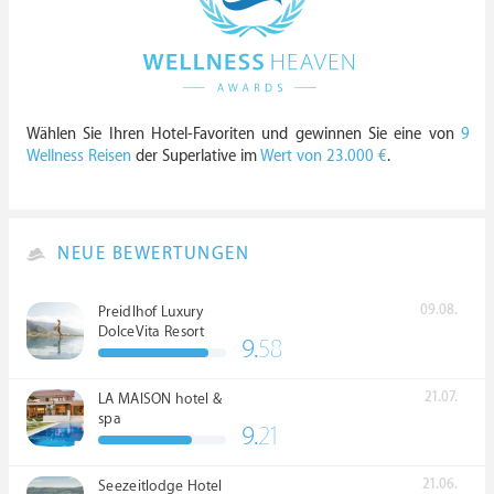
Wählen Sie Ihren Hotel-Favoriten und gewinnen Sie eine von
9
Wellness Reisen
der Superlative im
Wert von 23.000 €
.
NEUE BEWERTUNGEN
09.08.
Preidlhof Luxury
DolceVita Resort
9.
58
*****
21.07.
LA MAISON hotel &
spa
9.
21
21.06.
Seezeitlodge Hotel