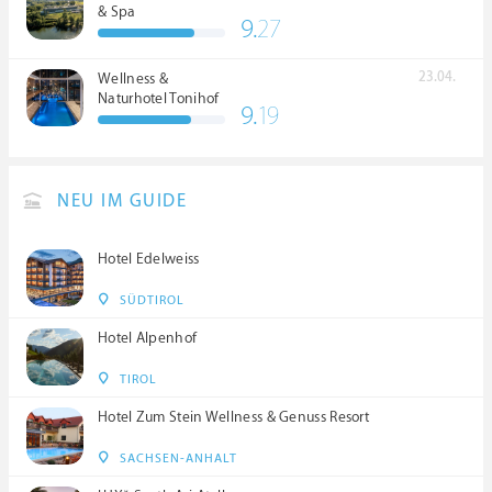
& Spa
9.
27
23.04.
Wellness &
Naturhotel Tonihof
9.
19
****S
NEU IM GUIDE
Hotel Edelweiss
SÜDTIROL
Hotel Alpenhof
TIROL
Hotel Zum Stein Wellness & Genuss Resort
SACHSEN-ANHALT