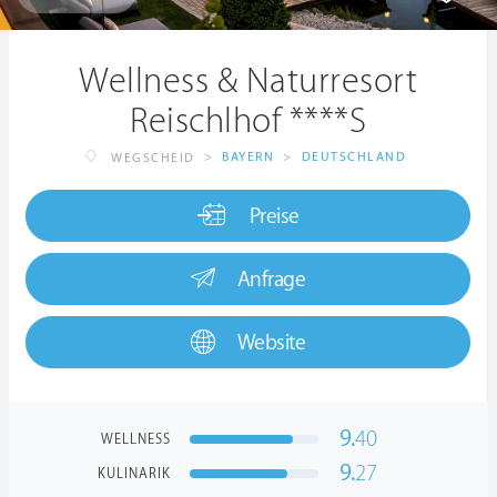
Wellness & Naturresort
Reischlhof ****S
>
BAYERN
>
DEUTSCHLAND
WEGSCHEID
Preise
Anfrage
Website
9.
40
WELLNESS
9.
27
KULINARIK