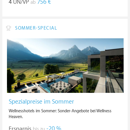
4
ÜN/VP
756 €
ab
SOMMER-SPECIAL
Spezialpreise im Sommer
Wellnesshotels im Sommer: Sonder-Angebote bei Wellness
Heaven.
Ersparnis
-20 %
bis zu