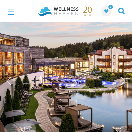
0
Infos