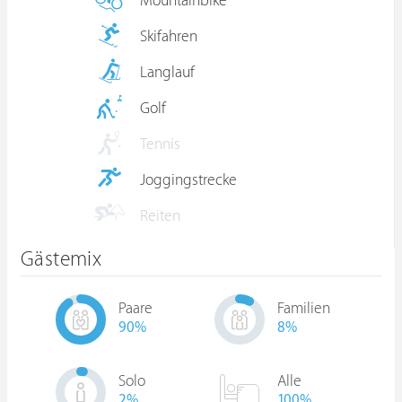
Mountainbike
Skifahren
Langlauf
Golf
Tennis
Joggingstrecke
Reiten
Gästemix
Paare
Familien
90
%
8
%
Solo
Alle
2
%
100%