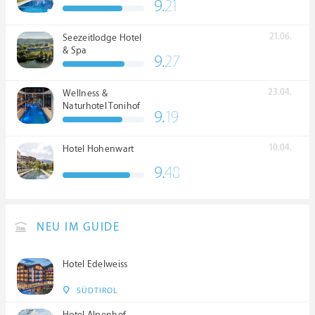
9.
21
21.06.
Seezeitlodge Hotel
& Spa
9.
27
23.04.
Wellness &
Naturhotel Tonihof
9.
19
****S
10.04.
Hotel Hohenwart
9.
48
NEU IM GUIDE
Hotel Edelweiss
SÜDTIROL