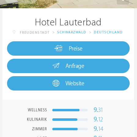
Hotel Lauterbad
>
SCHWARZWALD
>
DEUTSCHLAND
FREUDENSTADT
Preise
Anfrage
Website
9.
31
WELLNESS
9.
12
KULINARIK
9.
14
ZIMMER