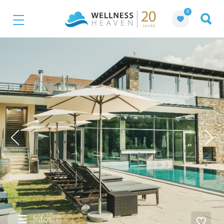
0
Infos