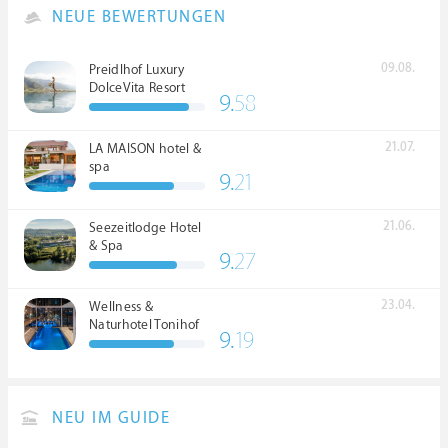
NEUE BEWERTUNGEN
09.08.
Preidlhof Luxury
DolceVita Resort
9.
58
*****
21.07.
LA MAISON hotel &
spa
9.
21
21.06.
Seezeitlodge Hotel
& Spa
9.
27
23.04.
Wellness &
Naturhotel Tonihof
9.
19
****S
NEU IM GUIDE