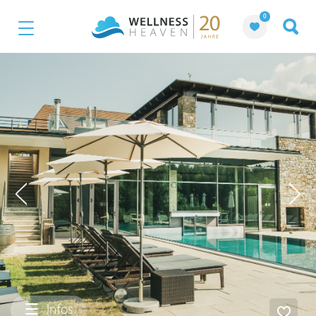
0
Infos