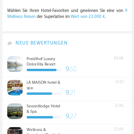
Wählen Sie Ihren Hotel-Favoriten und gewinnen Sie eine von
9
Wellness Reisen
der Superlative im
Wert von 23.000 €
.
NEUE BEWERTUNGEN
09.08.
Preidlhof Luxury
DolceVita Resort
9.
58
*****
21.07.
LA MAISON hotel &
spa
9.
21
21.06.
Seezeitlodge Hotel
& Spa
9.
27
23.04.
Wellness &