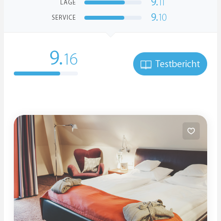
9.
11
LAGE
9.
10
SERVICE
9.
16
Testbericht