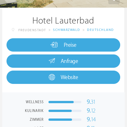
Hotel Lauterbad
>
SCHWARZWALD
>
DEUTSCHLAND
FREUDENSTADT
Preise
Anfrage
Website
9.
31
WELLNESS
9.
12
KULINARIK
9.
14
ZIMMER