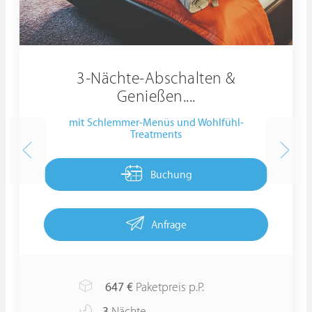
3-Nächte-Abschalten &
Genießen....
mit Schlemmer-Menüs und Wohlfühl-
Treatments
Buchung
Anfrage
647
€
Paketpreis p.P.