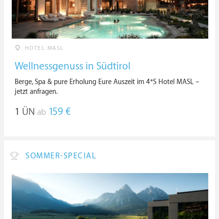
HOTEL MASL
Wellnessgenuss in Südtirol
Berge, Spa & pure Erholung Eure Auszeit im 4*S Hotel MASL –
jetzt anfragen.
1
ÜN
159 €
ab
SOMMER-SPECIAL